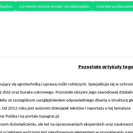
dzyplon
czy owies można wysiać na międzyplon
choroby podsuszk
Pozostałe artykuły teg
ujący się agrotechniką i uprawą roślin rolniczych. Specjalizuje się w ochroni
 zbóż oraz buraka cukrowego. Pozostałe obszary jego zawodowej działalno
 gleby ze szczególnym uwzględnieniem odpowiedniego dbania o strukturę gl
 Od 2012 roku jest autorem dziesiątek tekstów i reportaży o tej tematyce
r Polska i na portalu topagrar.pl.
łasnym doświadczeniu, ale też na opracowaniach eksperckich oraz naukowyc
ymi uczelniami wyższymi jest nieodzownym elementem w pozyskiwaniu naj