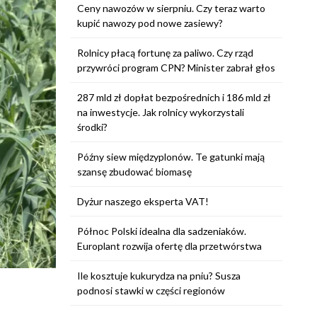
Ceny nawozów w sierpniu. Czy teraz warto
kupić nawozy pod nowe zasiewy?
Rolnicy płacą fortunę za paliwo. Czy rząd
przywróci program CPN? Minister zabrał głos
287 mld zł dopłat bezpośrednich i 186 mld zł
na inwestycje. Jak rolnicy wykorzystali
środki?
Późny siew międzyplonów. Te gatunki mają
szansę zbudować biomasę
Dyżur naszego eksperta VAT!
Północ Polski idealna dla sadzeniaków.
Europlant rozwija ofertę dla przetwórstwa
Ile kosztuje kukurydza na pniu? Susza
podnosi stawki w części regionów