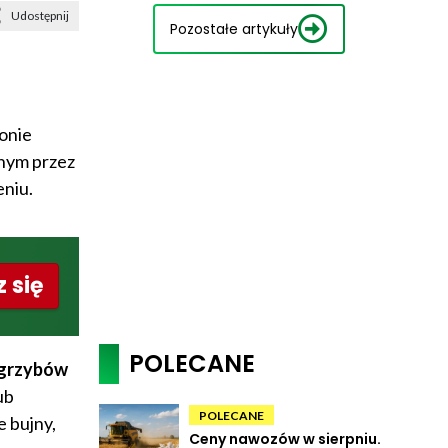
Udostępnij
Pozostałe artykuły
onie
anym przez
eniu.
 się
POLECANE
 grzybów
ub
POLECANE
e bujny,
Ceny nawozów w sierpniu.