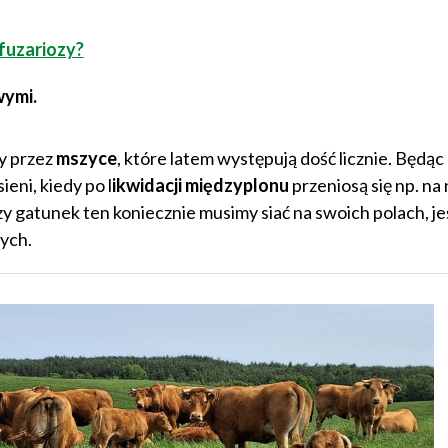
fuzariozy?
wymi.
ny przez
mszyce
, które latem występują dość licznie. Będąc 
eni, kiedy po l
ikwidacji międzyplonu
przeniosą się np. na
y gatunek ten koniecznie musimy siać na swoich polach, jeś
ych.