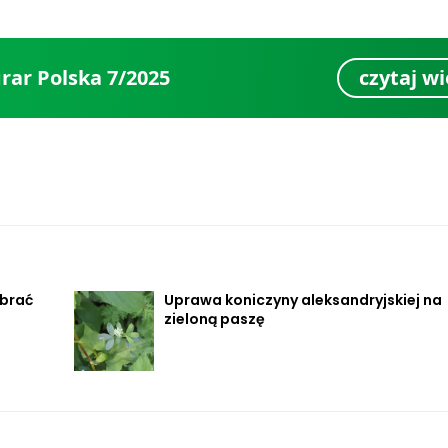
rar Polska 7/2025
czytaj wi
ybrać
Uprawa koniczyny aleksandryjskiej na
zieloną paszę