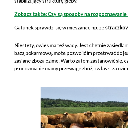
stabilizujący strukturę gleby.
Zobacz także: Czy są sposoby na rozpoznawanie 
Gatunek sprawdzi się w mieszance np. ze
strączko
Niestety, owies ma też wady. Jest chętnie zasiedla
bazą pokarmową, może pozwolić im przetrwać do jesi
zasiane zboża ozime. Warto zatem zastanowić się, cz
płodozmianie mamy przewagę zbóż, zwłaszcza ozim