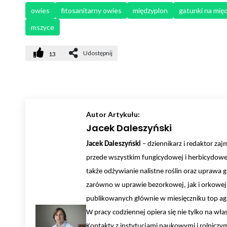
owies
fitosanitarny owies
międzyplon
gatunki na mię
mszyce
Udostępnij
13
Autor Artykułu:
Jacek Daleszyński
Jacek Daleszyński
– dziennikarz i redaktor zajm
przede wszystkim fungicydowej i herbicydowej
także odżywianie nalistne roślin oraz uprawa
zarówno w uprawie bezorkowej, jak i orkowej.
publikowanych głównie w miesięczniku top agra
W pracy codziennej opiera się nie tylko na w
Kontakty z instytucjami naukowymi i rolnicz