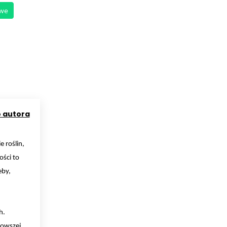
owe
o autora
e roślin,
ści to
eby,
h.
nowszej