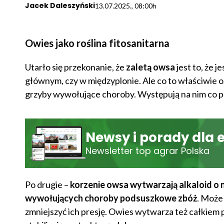
Jacek Daleszyński
13.07.2025., 08:00h
Owies jako roślina fitosanitarna
Utarło się przekonanie, że
zaletą owsa
jest to, że je
głównym, czy w międzyplonie. Ale co to właściwie 
grzyby wywołujące choroby. Występują na nim co 
Newsy i porady dla 
Newsletter top agrar Polska
Po drugie –
korzenie owsa wytwarzają alkaloid o 
wywołujących choroby podsuszkowe zbóż
. Może
zmniejszyć ich presję. Owies wytwarza też całkiem 