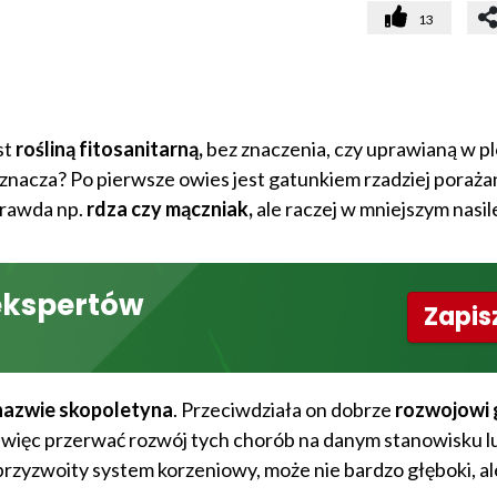
13
st
rośliną fitosanitarną,
bez znaczenia, czy uprawianą w pl
oznacza? Po pierwsze owies jest gatunkiem rzadziej poraż
prawda np.
rdza czy mączniak,
ale raczej w mniejszym nasil
ekspertów
Zapisz
nazwie skopoletyna
. Przeciwdziała on dobrze
rozwojowi
 więc przerwać rozwój tych chorób na danym stanowisku l
przyzwoity system korzeniowy, może nie bardzo głęboki, al