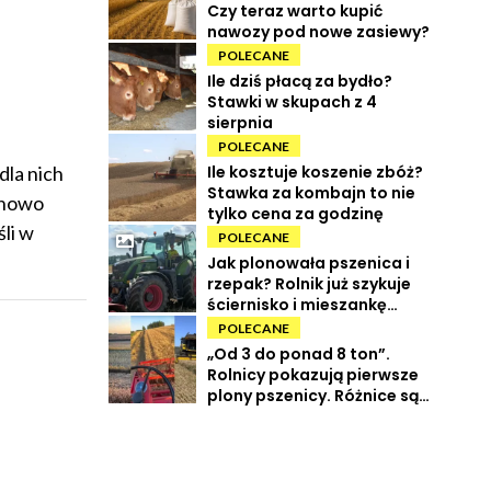
Czy teraz warto kupić
nawozy pod nowe zasiewy?
POLECANE
Ile dziś płacą za bydło?
Stawki w skupach z 4
sierpnia
POLECANE
dla nich
Ile kosztuje koszenie zbóż?
Stawka za kombajn to nie
 nowo
tylko cena za godzinę
li w
POLECANE
Jak plonowała pszenica i
rzepak? Rolnik już szykuje
ściernisko i mieszankę
międzyplonową
POLECANE
„Od 3 do ponad 8 ton”.
Rolnicy pokazują pierwsze
plony pszenicy. Różnice są
ogromne