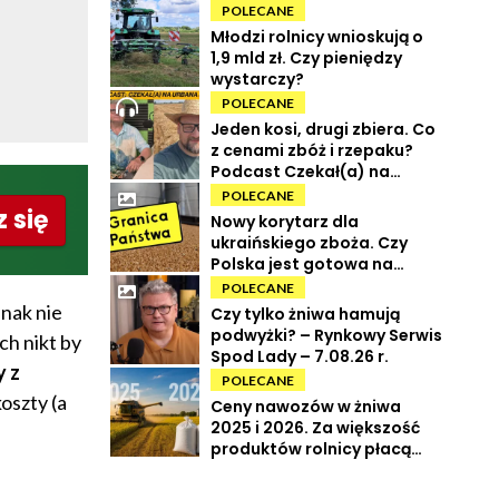
POLECANE
Młodzi rolnicy wnioskują o
1,9 mld zł. Czy pieniędzy
wystarczy?
POLECANE
Jeden kosi, drugi zbiera. Co
z cenami zbóż i rzepaku?
Podcast Czekał(a) na
Urbana odc. 73
POLECANE
 się
Nowy korytarz dla
ukraińskiego zboża. Czy
Polska jest gotowa na
powrót tranzytu?
POLECANE
nak nie
Czy tylko żniwa hamują
podwyżki? – Rynkowy Serwis
ch nikt by
Spod Lady – 7.08.26 r.
y z
POLECANE
oszty (a
Ceny nawozów w żniwa
2025 i 2026. Za większość
produktów rolnicy płacą
więcej