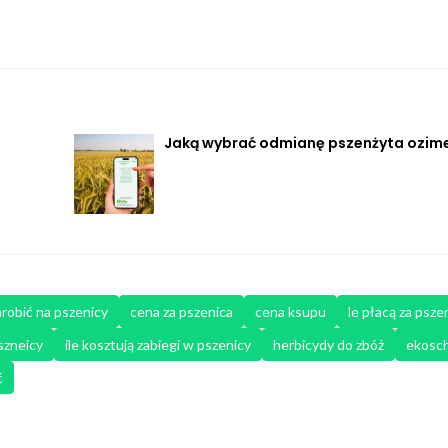
Jaką wybrać odmianę pszenżyta ozim
arobić na pszenicy
cena za pszenica
cena ksupu
le płacą za psze
szneicy
ile kosztują zabiegi w pszenicy
herbicydy do zbóż
ekosc
ć