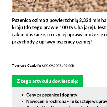
Pszenica ozima z powierzchnią 2,321 mln h
kraju (do tego prawie 100 tys. ha jarej). Jest
takim obszarze, to czy jej uprawa może się
przychody z uprawy pszenicy ozimej!
Tomasz Czubiński
02.09.2025., 09:00h
Z tego artykułu dowiesz się:
Ceny za pszenicę i dopłaty
Nawożenie i ochrona - ile kosztuje w upra