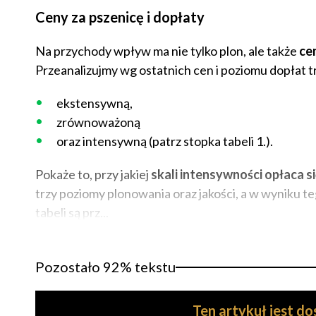
Ceny za pszenicę i dopłaty
Na przychody wpływ ma nie tylko plon, ale także
ce
Przeanalizujmy wg ostatnich cen i poziomu dopłat t
ekstensywną,
zrównoważoną
oraz intensywną (patrz stopka tabeli 1.).
Pokaże to, przy jakiej
skali intensywności opłaca s
trzy poziomy plonowania oraz jakości, a w wyniku
tabeli są prz...
Pozostało 92% tekstu
Ten artykuł jest d