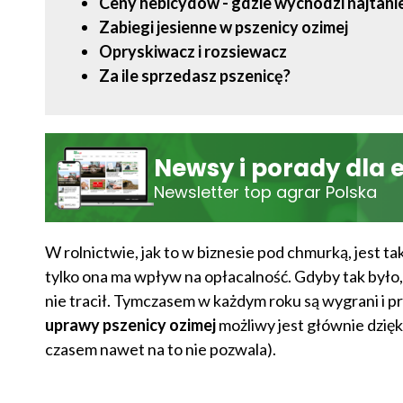
Ceny hebicydów - gdzie wychodzi najtani
Zabiegi jesienne w pszenicy ozimej
Opryskiwacz i rozsiewacz
Za ile sprzedasz pszenicę?
Newsy i porady dla 
Newsletter top agrar Polska
W rolnictwie, jak to w biznesie pod chmurką, jest ta
tylko ona ma wpływ na opłacalność. Gdyby tak było, 
nie tracił. Tymczasem w każdym roku są wygrani i pr
uprawy pszenicy ozimej
możliwy jest głównie dzięk
czasem nawet na to nie pozwala).