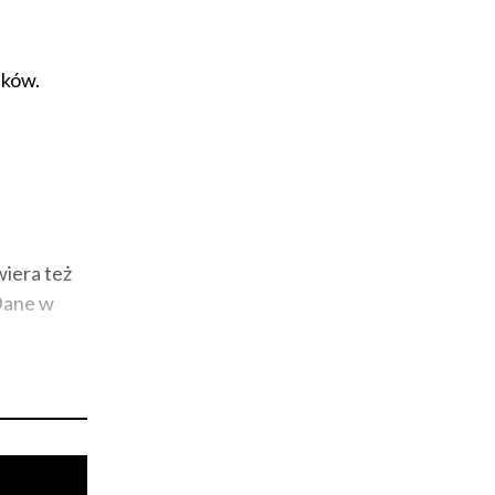
ików.
wiera też
Dane w