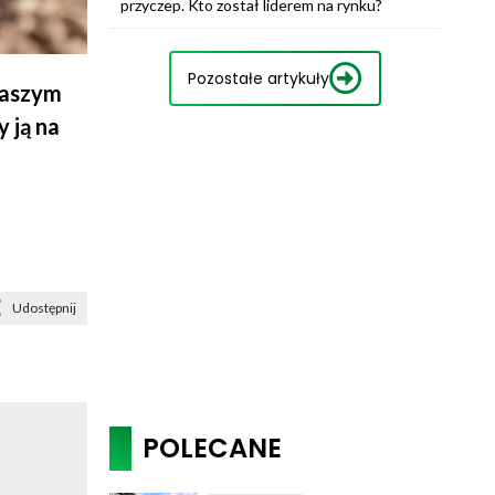
przyczep. Kto został liderem na rynku?
Pozostałe artykuły
naszym
y ją na
Udostępnij
POLECANE