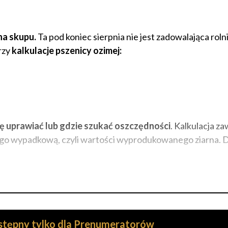
na skupu.
Ta pod koniec sierpnia nie jest zadowalająca roln
rzy
kalkulacje pszenicy ozimej:
ię uprawiać lub gdzie szukać oszczędności
. Kalkulacja za
 tego wypadkową, czyli wartości wyprodukowanego ziarna. 
ostępny tylko dla Prenumeratorów