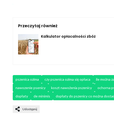
Przeczytaj również
Kalkulator opłacalności zbóż
pszenica ozima
czy pszenica ozima się opłaca
ile można z
nawozenie psenicy
koszt nawożenia pszenicy
ochorna p
dopłaty
de minimis
dopłaty do pszenicy co można dosta
Udostępnij