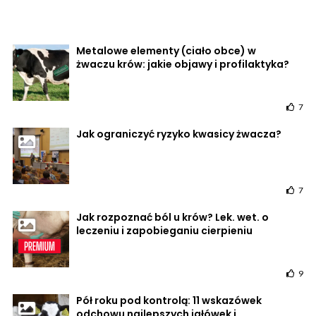
Metalowe elementy (ciało obce) w
żwaczu krów: jakie objawy i profilaktyka?
7
Jak ograniczyć ryzyko kwasicy żwacza?
7
Jak rozpoznać ból u krów? Lek. wet. o
leczeniu i zapobieganiu cierpieniu
9
Pół roku pod kontrolą: 11 wskazówek
odchowu najlepszych jałówek i