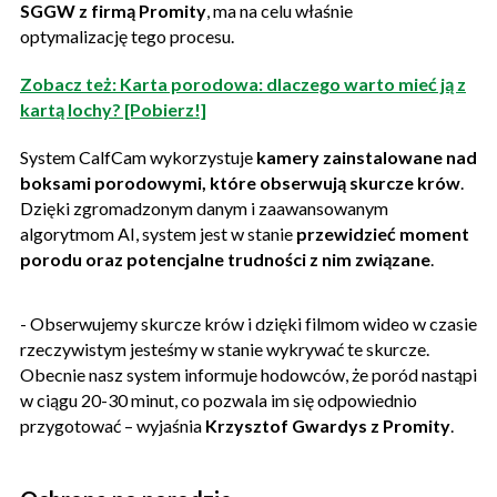
SGGW z firmą Promity
, ma na celu właśnie
optymalizację tego procesu.
Zobacz też: Karta porodowa: dlaczego warto mieć ją z
kartą lochy? [Pobierz!]
System CalfCam wykorzystuje
kamery zainstalowane nad
boksami porodowymi, które obserwują skurcze krów
.
Dzięki zgromadzonym danym i zaawansowanym
algorytmom AI, system jest w stanie
przewidzieć moment
porodu oraz potencjalne trudności z nim związane
.
- Obserwujemy skurcze krów i dzięki filmom wideo w czasie
rzeczywistym jesteśmy w stanie wykrywać te skurcze.
Obecnie nasz system informuje hodowców, że poród nastąpi
w ciągu 20-30 minut, co pozwala im się odpowiednio
przygotować – wyjaśnia
Krzysztof Gwardys z Promity
.