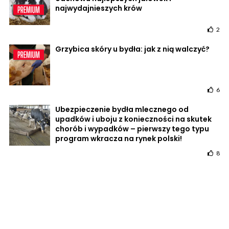
najwydajnieszych krów
2
Grzybica skóry u bydła: jak z nią walczyć?
6
Ubezpieczenie bydła mlecznego od
upadków i uboju z konieczności na skutek
chorób i wypadków – pierwszy tego typu
program wkracza na rynek polski!
8
POWRÓT DO STRONY GŁÓWNEJ