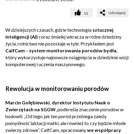
Udostępnij
11
W dzisiejszych czasach, gdzie technologia
sztucznej
inteligencji (AI)
coraz śmielej wkracza w różne dziedziny
życia, rolnictwo nie pozostaje w tyle. Przykładem jest
CalfCam
–
system monitorowania porodów bydła
,
który wykorzystuje najnowsze osiągnięcia w dziedzinie wizji
komputerowej i uczenia maszynowego.
Rewolucja w monitorowaniu porodów
Marcin Gołębiewski, dyrektor Instytutu Nauk o
Zwierzętach na SGGW
, podkreśla znaczenie porodów w
hodowli: „Od tego jak ten poród przebiega zależy
pomyślność laktacji matki, ale również to czy będzie młode
zwierzę zdrowe”. CalfCam, opracowany
we współpracy