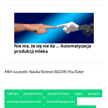
Nie ma, że się nie da … Automatyzacja
produkcji mleka
Mkh na podst. Nauka/Science SGGW (YouTube)
calfcam
poród krowy
poród u krowy
sggw
promity
monitorowanie porodu
monitoring porodu