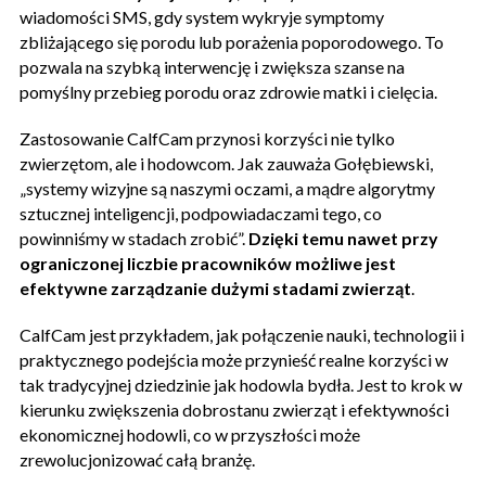
wiadomości SMS, gdy system wykryje symptomy
zbliżającego się porodu lub porażenia poporodowego. To
pozwala na szybką interwencję i zwiększa szanse na
pomyślny przebieg porodu oraz zdrowie matki i cielęcia.
Zastosowanie CalfCam przynosi korzyści nie tylko
zwierzętom, ale i hodowcom. Jak zauważa Gołębiewski,
„systemy wizyjne są naszymi oczami, a mądre algorytmy
sztucznej inteligencji, podpowiadaczami tego, co
powinniśmy w stadach zrobić”.
Dzięki temu nawet przy
ograniczonej liczbie pracowników możliwe jest
efektywne zarządzanie dużymi stadami zwierząt
.
CalfCam jest przykładem, jak połączenie nauki, technologii i
praktycznego podejścia może przynieść realne korzyści w
tak tradycyjnej dziedzinie jak hodowla bydła. Jest to krok w
kierunku zwiększenia dobrostanu zwierząt i efektywności
ekonomicznej hodowli, co w przyszłości może
zrewolucjonizować całą branżę.