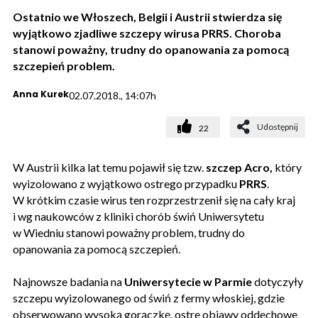
Ostatnio we Włoszech, Belgii i Austrii stwierdza się
wyjątkowo zjadliwe szczepy wirusa PRRS. Choroba
stanowi poważny, trudny do opanowania za pomocą
szczepień problem.
Anna Kurek
02.07.2018., 14:07h
Udostępnij
22
W Austrii kilka lat temu pojawił się tzw.
szczep Acro,
który
wyizolowano z wyjątkowo ostrego przypadku
PRRS
.
W krótkim czasie wirus ten rozprzestrzenił się na cały kraj
i wg naukowców z kliniki chorób świń Uniwersytetu
w Wiedniu stanowi poważny problem, trudny do
opanowania za pomocą szczepień.
Najnowsze badania na
Uniwersytecie w Parmie
dotyczyły
szczepu wyizolowanego od świń z fermy włoskiej, gdzie
obserwowano wysoką gorączkę, ostre objawy oddechowe