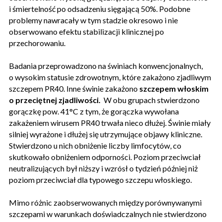
i śmiertelność po odsadzeniu sięgającą 50%. Podobne
problemy nawracały w tym stadzie okresowo i nie
obserwowano efektu stabilizacji klinicznej po
przechorowaniu.
Badania przeprowadzono na świniach konwencjonalnych,
o wysokim statusie zdrowotnym, które zakażono zjadliwym
szczepem PR40. Inne świnie zakażono
szczepem włoskim
o przeciętnej zjadliwości.
W obu grupach stwierdzono
gorączkę pow. 41°C z tym, że gorączka wywołana
zakażeniem wirusem PR40 trwała nieco dłużej. Świnie miały
silniej wyrażone i dłużej się utrzymujące objawy kliniczne.
Stwierdzono u nich obniżenie liczby limfocytów, co
skutkowało obniżeniem odporności. Poziom przeciwciał
neutralizujących był niższy i wzrósł o tydzień później niż
poziom przeciwciał dla typowego szczepu włoskiego.
Mimo różnic zaobserwowanych między porównywanymi
szczepami w warunkach doświadczalnych nie stwierdzono