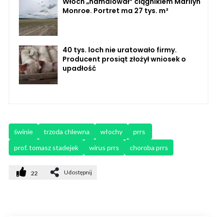
Włoch „namalował” ciągnikiem Marilyn
Monroe. Portret ma 27 tys. m²
40 tys. loch nie uratowało firmy.
Producent prosiąt złożył wniosek o
upadłość
świnie
trzoda chlewna
włochy
prrs 
prof. tomasz stadejek
wirus prrs
choroba prrs
Udostępnij
22