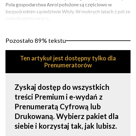
Pola gospodarstwa Anrol położone są częściowo w
bezpośrednim sąsiedztwie Wisły. W mokrych latach z pól ze
zwięzłą glebą wraz z...
Pozostało 89% tekstu
Ten artykuł jest dostępny tylko dla
Prenumeratorów
Zyskaj dostęp do wszystkich
treści Premium i e-wydań z
Prenumeratą Cyfrową lub
Drukowaną. Wybierz pakiet dla
siebie i korzystaj tak, jak lubisz.