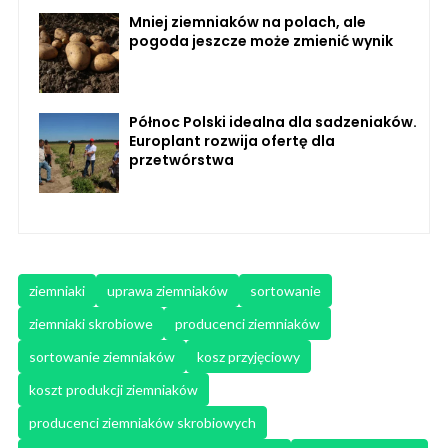
Mniej ziemniaków na polach, ale
pogoda jeszcze może zmienić wynik
Północ Polski idealna dla sadzeniaków.
Europlant rozwija ofertę dla
przetwórstwa
ziemniaki
uprawa ziemniaków
sortowanie
ziemniaki skrobiowe
producenci ziemniaków
sortowanie ziemniaków
kosz przyjęciowy
koszt produkcji ziemniaków
producenci ziemniaków skrobiowych