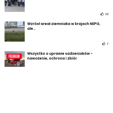
19
Wzrósł areał ziemniaka w krajach NEPG,
ale…
7
Wszystko o uprawie sadzeniaków -
nawożenie, ochrona i zbiór
15
POWRÓT DO STRONY GŁÓWNEJ