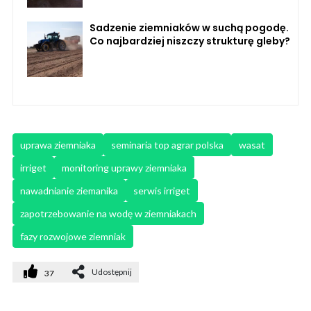
Sadzenie ziemniaków w suchą pogodę.
Co najbardziej niszczy strukturę gleby?
uprawa ziemniaka
seminaria top agrar polska
wasat
irriget
monitoring uprawy ziemniaka
nawadnianie ziemanika
serwis irriget
zapotrzebowanie na wodę w ziemniakach
fazy rozwojowe ziemniak
Udostępnij
37