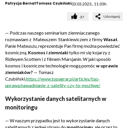
Patrycja Bernat
Tomasz Czubiński
03.03.2023., 11:03h
Udostępnij
37
— Podczas naszego seminarium ziemniaczanego
rozmawiam z Mateuszem Stankiewiczem z firmy
Wasat
.
Panie Mateuszu, reprezentuje Pan firmę można powiedzieć
kosmiczną.
Kosmos i ziemniaki
tylko mi się kojarzy z
Ridleyem Scottem i z filmem Marsjanin. W jaki sposób
kosmos i kosmiczne technologie mogą pomóc
w uprawie
ziemniaków?
— Tomasz
Czubiński.
https://www.topagrar.pl/articles/top-
uprawa/nawadnianie-z-satelity-czy-to-mozliwe/
Wykorzystanie danych satelitarnych w
monitoringu
— W naszym przypadku jest to wykorzystanie danych
satelitarnych z jednej strony do
monitoringu
, ale przez to,