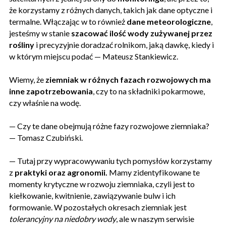
że korzystamy z różnych danych, takich jak dane optyczne i
termalne. Włączając w to również
dane meteorologiczne
,
jesteśmy w stanie
szacować ilość wody zużywanej przez
rośliny
i precyzyjnie doradzać rolnikom, jaką dawkę, kiedy i
w którym miejscu podać — Mateusz Stankiewicz.
Wiemy, że
ziemniak w różnych fazach rozwojowych ma
inne zapotrzebowania
, czy to na składniki pokarmowe,
czy właśnie na wodę.
— Czy te dane obejmują różne fazy rozwojowe ziemniaka?
— Tomasz Czubiński.
— Tutaj przy wypracowywaniu tych pomysłów korzystamy
z
praktyki oraz agronomii.
Mamy zidentyfikowane te
momenty krytyczne w rozwoju ziemniaka, czyli jest to
kiełkowanie, kwitnienie, zawiązywanie bulw i ich
formowanie. W pozostałych okresach ziemniak jest
tolerancyjny na niedobry wody
, ale w naszym serwisie