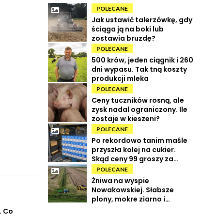
POLECANE
Jak ustawić talerzówkę, gdy
ściąga ją na boki lub
zostawia bruzdę?
POLECANE
500 krów, jeden ciągnik i 260
dni wypasu. Tak tną koszty
produkcji mleka
POLECANE
Ceny tuczników rosną, ale
zysk nadal ograniczony. Ile
zostaje w kieszeni?
POLECANE
Po rekordowo tanim maśle
przyszła kolej na cukier.
Skąd ceny 99 groszy za
kilogram?
POLECANE
Żniwa na wyspie
Nowakowskiej. Słabsze
plony, mokre ziarno i
wysokie koszty
. Co