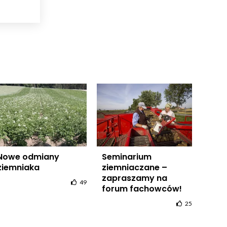
Nowe odmiany
Seminarium
ziemniaka
ziemniaczane –
zapraszamy na
49
forum fachowców!
25