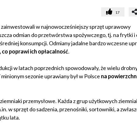
17
temu zainwestowali w najnowocześniejszy sprzęt uprawowy
zcza odmian do przetwórstwa spożywczego, tj. na frytki i 
średniej konsumpcji. Odmiany jadalne bardzo wczesne up
, co poprawi ich opłacalność
.
odukcji w latach poprzednich spowodowały, że wielu drobn
minionym sezonie uprawiany był w Polsce
na powierzchni
że ziemniaki przemysłowe. Każda z grup użytkowych ziemnia
n. w sprzęt do sadzenia, przenośniki, sortowniki, a zwłasz
ku lata.