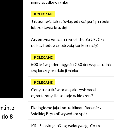
mimo spadków rynku
POLECANE
Jak ustawić talerzówkę, gdy ściąga ją na boki
lub zostawia bruzdę?
Argentyna wraca na rynek drobiu UE. Czy
polscy hodowcy odczują konkurencję?
POLECANE
500 krów, jeden ciągnik i 260 dni wypasu. Tak
tną koszty produkcji mleka
POLECANE
Ceny tuczników rosną, ale zysk nadal
ograniczony. Ile zostaje w kieszeni?
.in. z
Ekologiczne jaja kontra klimat. Badanie z
Wielkiej Brytanii wywołało spór
 do 8–
KRUS szykuje niższą waloryzację. Co to