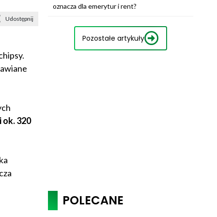
oznacza dla emerytur i rent?
Udostępnij
Pozostałe artykuły
chipsy.
rawiane
ych
 ok. 320
ka
cza
POLECANE