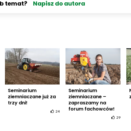
ub temat?
Napisz do autora
Seminarium
Seminarium
ziemniaczane już za
ziemniaczane –
trzy dni!
zapraszamy na
forum fachowców!
24
29