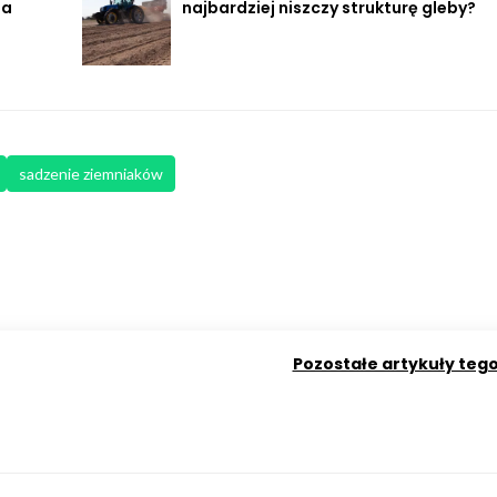
na
najbardziej niszczy strukturę gleby?
sadzenie ziemniaków
Pozostałe artykuły teg