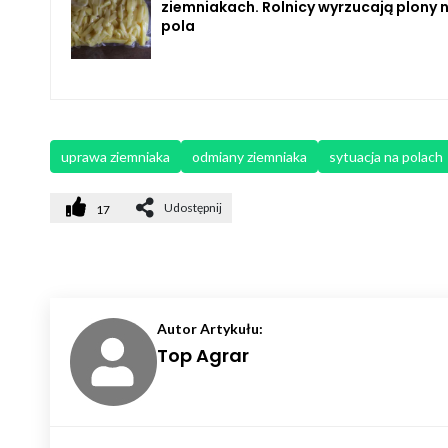
ziemniakach. Rolnicy wyrzucają plony 
pola
uprawa ziemniaka
odmiany ziemniaka
sytuacja na polach
Udostępnij
17
Autor Artykułu:
Top Agrar