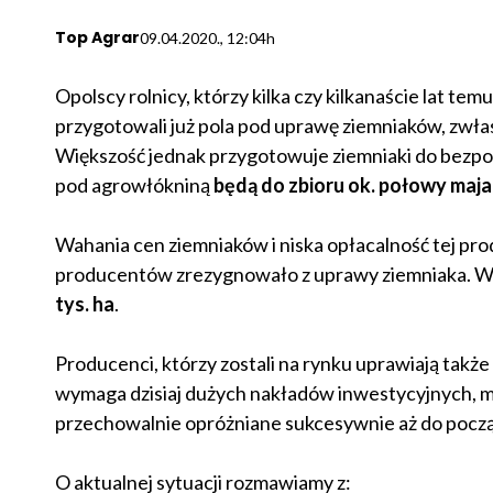
Top Agrar
09.04.2020., 12:04h
Opolscy rolnicy, którzy kilka czy kilkanaście lat 
przygotowali już pola pod uprawę ziemniaków, zwłas
Większość jednak przygotowuje ziemniaki do bezpo
pod agrowłókniną
będą do zbioru ok. połowy maja
Wahania cen ziemniaków i niska opłacalność tej pr
producentów zrezygnowało z uprawy ziemniaka. W 
tys. ha
.
Producenci, którzy zostali na rynku uprawiają tak
wymaga dzisiaj dużych nakładów inwestycyjnych, m.i
przechowalnie opróżniane sukcesywnie aż do począt
O aktualnej sytuacji rozmawiamy z: