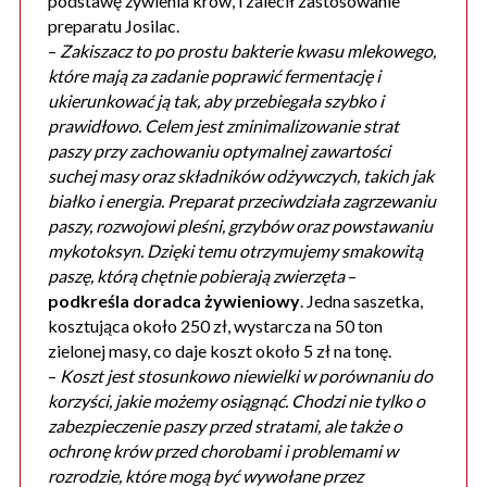
podstawę żywienia krów, i zalecił zastosowanie
preparatu Josilac.
–
Zakiszacz to po prostu bakterie kwasu mlekowego,
które mają za zadanie poprawić fermentację i
ukierunkować ją tak, aby przebiegała szybko i
prawidłowo. Celem jest zminimalizowanie strat
paszy przy zachowaniu optymalnej zawartości
suchej masy oraz składników odżywczych, takich jak
białko i energia. Preparat przeciwdziała zagrzewaniu
paszy, rozwojowi pleśni, grzybów oraz powstawaniu
mykotoksyn. Dzięki temu otrzymujemy smakowitą
paszę, którą chętnie pobierają zwierzęta
–
podkreśla doradca żywieniowy
. Jedna saszetka,
kosztująca około 250 zł, wystarcza na 50 ton
zielonej masy, co daje koszt około 5 zł na tonę.
–
Koszt jest stosunkowo niewielki w porównaniu do
korzyści, jakie możemy osiągnąć. Chodzi nie tylko o
zabezpieczenie paszy przed stratami, ale także o
ochronę krów przed chorobami i problemami w
rozrodzie, które mogą być wywołane przez