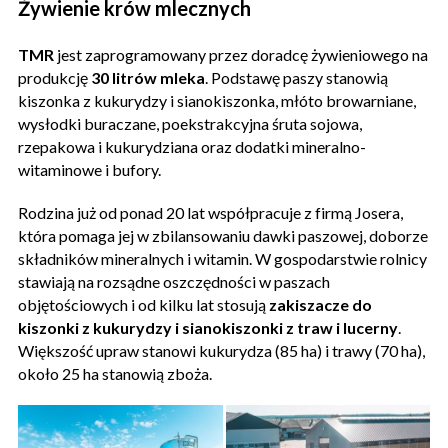
Żywienie krów mlecznych
TMR
jest zaprogramowany przez doradcę żywieniowego na
produkcję
30 litrów mleka
. Podstawę paszy stanowią
kiszonka z kukurydzy i sianokiszonka, młóto browarniane,
wysłodki buraczane, poekstrakcyjna śruta sojowa,
rzepakowa i kukurydziana oraz dodatki mineralno-
witaminowe i bufory.
Rodzina już od ponad 20 lat współpracuje z firmą Josera,
która pomaga jej w zbilansowaniu dawki paszowej, doborze
składników mineralnych i witamin. W gospodarstwie rolnicy
stawiają na rozsądne oszczędności w paszach
objętościowych i od kilku lat stosują
zakiszacze do
kiszonki z kukurydzy i sianokiszonki z traw i lucerny
.
Większość upraw stanowi kukurydza (85 ha) i trawy (70 ha),
około 25 ha stanowią zboża.