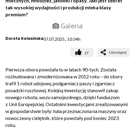
mlecznych, młodzież, jałówki i opasy. Jaki jest sekret
tak wysokiej wydajności i produkcji mleka klasy
premium?
Galeria
Dorota Kolasińska
07.07.2025., 10:34h
Udostępnij
17
Pierwsza obora powstała tu w latach 90-tych. Została
rozbudowana i zmodernizowana w 2012 roku – do obory
trafił 1 robot udojowy, podgarniacz paszy i zgarniacz
posadzki rusztowej. Kolejną inwestycję stanowił zakup
nowego robota, wozu samojezdnego, dzięki funduszom
z Unii Europejskiej. Ostatnimi inwestycjami zrealizowanymi
w gospodarstwie były: hala przeznaczona na maszyny oraz
nowoczesny cielętnik, które powstały pod koniec 2023
roku.