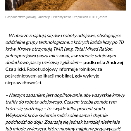
Gospodarstwo Jadwigi, Andrzeja i Przemysława Czaplickich
FOTO:
Josera
–
W oborze znajdują się dwa roboty udojowe, obsługujące
oddzielne grupy technologiczne, z których każda liczy po 70
krów. Krowy otrzymują TMR (ang. Total Mixed Ration,
pełnoporcjowa pasza mieszana), a w robocie udojowym
dodatkowo paszę treściwą z glikolem
–
podkreśla Andrzej
Czaplicki
. Robot udojowy informuje rolników za
pośrednictwem aplikacji mobilnej, gdy wykryje
nieprawidłowości.
–
Naszym zadaniem jest dopilnowanie, aby wszystkie krowy
trafiły do robota udojowego. Czasem trzeba pomóc tym,
które się spóźniają – to zwykle kilka procent stada.
Większość krów świetnie radzi sobie sama i chętnie
podchodzi do doju. Zdarzają się jednak bardziej nieśmiałe
lub młode zwierzęta, które musimy najpierw przyzwyczaić