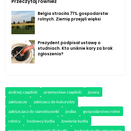
Przeczytaj również
Belgia straciła 71% gospodarstw
rolnych. Ziemię przejęli więksi
Prezydent podpisał ustawę o
studniach. Kto uniknie kary za brak
zgłoszenia?
andrzej czaplicki
przemysław czaplicki
josera
zakiszacze
zakiszacz do kukurydzy
zakiszczacz do sianokiszonki
josilac
gospodarstwo rolne
rolnicy
hodowcy bydła
żywienie bydła
przygotowanie kiszonki dla bydła
hodowla bydła mlecznego