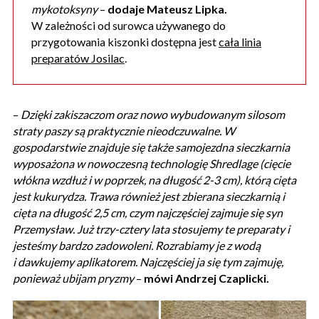
mykotoksyny
–
dodaje Mateusz Lipka.
W zależności od surowca używanego do
przygotowania kiszonki dostępna jest
cała linia
preparatów Josilac
.
–
Dzięki
zakiszaczom
oraz nowo wybudowanym silosom
straty paszy są praktycznie nieodczuwalne. W
gospodarstwie znajduje się także samojezdna sieczkarnia
wyposażona w nowoczesną technologię Shredlage (cięcie
włókna wzdłuż i w poprzek, na długość 2-3 cm), którą cięta
jest kukurydza. Trawa również jest zbierana sieczkarnią i
cięta na długość 2,5 cm, czym najczęściej zajmuje się syn
Przemysław.
Już trzy-cztery lata stosujemy te preparaty i
jesteśmy bardzo zadowoleni. Rozrabiamy je z wodą
i dawkujemy aplikatorem. Najczęściej ja się tym zajmuję,
ponieważ ubijam pryzmy
–
mówi Andrzej Czaplicki.