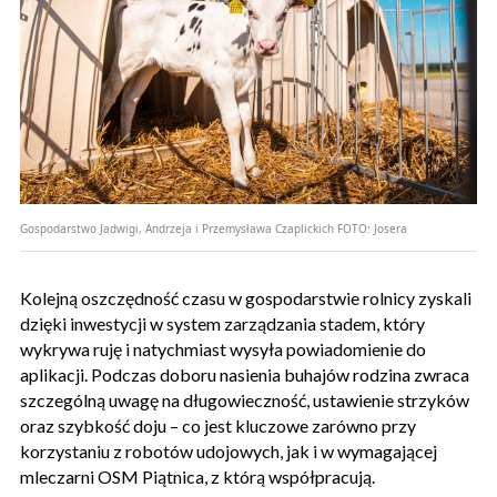
Gospodarstwo Jadwigi, Andrzeja i Przemysława Czaplickich
FOTO:
Josera
Kolejną oszczędność czasu w gospodarstwie rolnicy zyskali
dzięki inwestycji w system zarządzania stadem, który
wykrywa ruję i natychmiast wysyła powiadomienie do
aplikacji. Podczas doboru nasienia buhajów rodzina zwraca
szczególną uwagę na długowieczność, ustawienie strzyków
oraz szybkość doju – co jest kluczowe zarówno przy
korzystaniu z robotów udojowych, jak i w wymagającej
mleczarni OSM Piątnica, z którą współpracują.