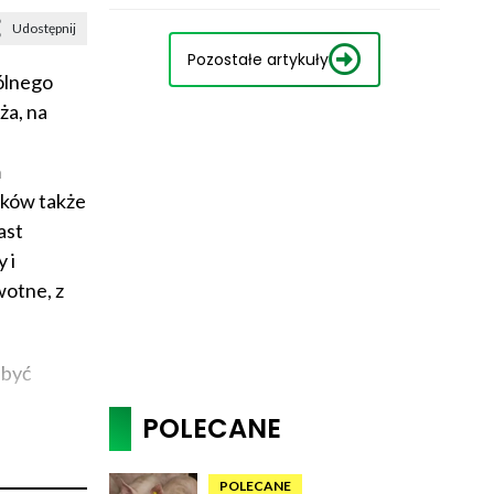
Udostępnij
Pozostałe artykuły
ólnego
ża, na
m
ków także
ast
 i
wotne, z
 być
POLECANE
POLECANE