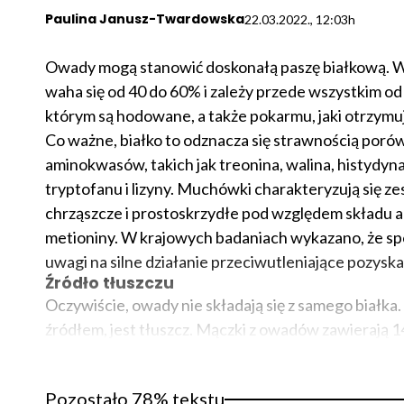
Paulina Janusz-Twardowska
22.03.2022., 12:03h
Owady mogą stanowić doskonałą paszę białkową. W
waha się od 40 do 60% i zależy przede wszystkim od 
którym są hodowane, a także pokarmu, jaki otrzymuj
Co ważne, białko to odznacza się strawnością poró
aminokwasów, takich jak treonina, walina, histydyna
tryptofanu i lizyny. Muchówki charakteryzują się 
chrząszcze i prostoskrzydłe pod względem składu am
metioniny. W krajowych badaniach wykazano, że spoż
uwagi na silne działanie przeciwutleniające pozyska
Źródło tłuszczu
Oczywiście, owady nie składają się z samego biał
źródłem, jest tłuszcz. Mączki z owadów zawierają 14
Pozostało 78% tekstu