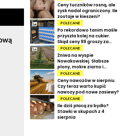
Ceny tuczników rosną, ale
zysk nadal ograniczony. Ile
zostaje w kieszeni?
POLECANE
Po rekordowo tanim maśle
przyszła kolej na cukier.
rową
Skąd ceny 99 groszy za
kilogram?
POLECANE
Żniwa na wyspie
Nowakowskiej. Słabsze
plony, mokre ziarno i
wysokie koszty
POLECANE
Ceny nawozów w sierpniu.
Czy teraz warto kupić
nawozy pod nowe zasiewy?
POLECANE
Ile dziś płacą za bydło?
Stawki w skupach z 4
sierpnia