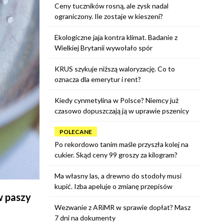
Ceny tuczników rosną, ale zysk nadal
ograniczony. Ile zostaje w kieszeni?
Ekologiczne jaja kontra klimat. Badanie z
Wielkiej Brytanii wywołało spór
KRUS szykuje niższą waloryzację. Co to
oznacza dla emerytur i rent?
Kiedy cynmetylina w Polsce? Niemcy już
czasowo dopuszczają ją w uprawie pszenicy
POLECANE
Po rekordowo tanim maśle przyszła kolej na
cukier. Skąd ceny 99 groszy za kilogram?
Ma własny las, a drewno do stodoły musi
kupić. Izba apeluje o zmianę przepisów
w paszy
Wezwanie z ARiMR w sprawie dopłat? Masz
7 dni na dokumenty