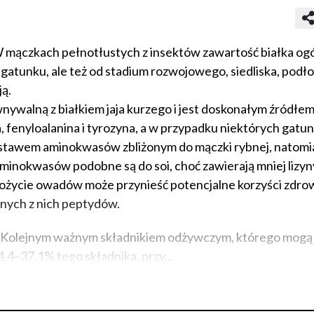
 mączkach pełnotłustych z insektów zawartość białka og
gatunku, ale też od stadium rozwojowego, siedliska, podło
ą.
wnywalną z białkiem jaja kurzego i jest doskonałym źródłe
, fenyloalanina i tyrozyna, a w przypadku niektórych gatun
zestawem aminokwasów zbliżonym do mączki rybnej, natomi
inokwasów podobne są do soi, choć zawierają mniej lizyny
ycie owadów może przynieść potencjalne korzyści zdro
nych z nich peptydów.
ka. Kolejnym ważnym składnikiem odżywczym, którego mogą
,4–37,1% tego składnika, przy...