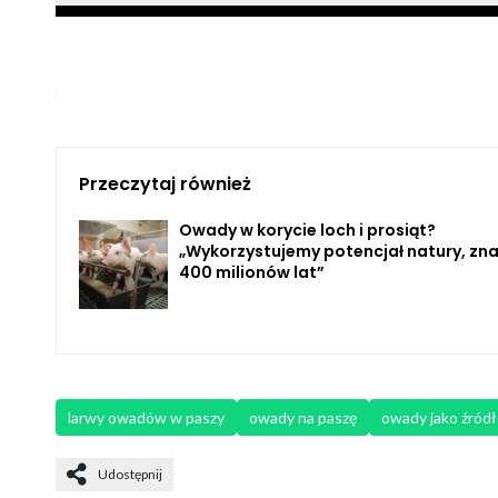
Przeczytaj również
Owady w korycie loch i prosiąt?
„Wykorzystujemy potencjał natury, zn
400 milionów lat”
larwy owadów w paszy
owady na paszę
owady jako źródł
Udostępnij