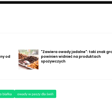
"Zawiera owady jadalne": taki znak gr
any od
powinien widnieć na produktach
spożywczych
o białka
owady w paszy dla świń