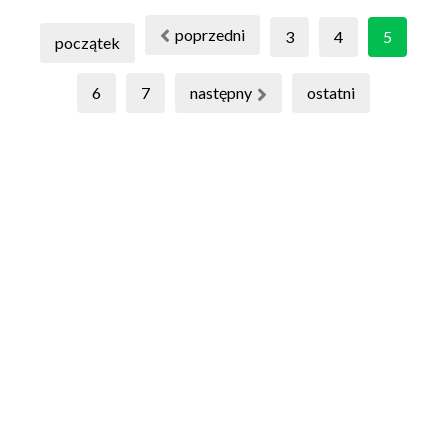
poprzedni
3
4
5
początek
6
7
następny
ostatni