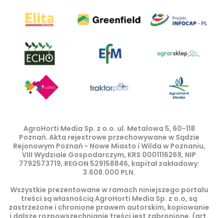
AgroHorti Media Sp. z o.o. ul. Metalowa 5, 60-118
Poznań. Akta rejestrowe przechowywane w Sądzie
Rejonowym Poznań - Nowe Miasto i Wilda w Poznaniu,
VIII Wydziale Gospodarczym, KRS 0001116269, NIP
7792573719, REGON 529158846, kapitał zakładowy:
3.608.000 PLN.
Wszystkie prezentowane w ramach niniejszego portalu
treści są własnością AgroHorti Media Sp. z o.o, są
zastrzeżone i chronione prawem autorskim, kopiowanie
i dalsze rozpowszechnianie treści jest zabronione. (art.