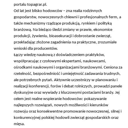
portalu topagrar.pl.
Od lat jest blisko hodowców – zna realia rodzinnych
gospodarstw, nowoczesnych chlewni i profesjonalnych ferm, a
także mechanizmy rządzące produkcją, rynkiem i polityką
branżową. Na bieżąco śledzi zmiany w prawie, ekonomice
produkcji, żywieniu, bioasekuracji i dobrostanie zwierząt,
przekładając złożone zagadnienia na praktyczne, zrozumiałe
wnioski dla producentów.
Łączy wiedzę naukową z doświadczeniem praktyków,
współpracując z czołowymi ekspertami, naukowcami,
ośrodkami naukowymi i organizacjami branżowymi. Ceniona za
rzetelność, bezpośredniość i umiejętność zadawania trudnych,
ale potrzebnych pytań. Aktywnie uczestniczy w planowaniu i
realizacji konferencji, forów i debat rolniczych, prowadzi panele
dyskusyjne oraz wywiady z kluczowymi postaciami branży. Jej
celem jest realne wspieranie hodowców: pokazywanie
najlepszych rozwiązań, nowych możliwości i kierunków
rozwoju oraz konsekwentne promowanie nowoczesnej, silnej i
konkurencyjnej polskiej hodowli zwierząt gospodarskich oraz
mięsa.