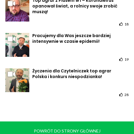
Top agrar z Plusem #1 – Koronawirus
opanował świat, a rolnicy swoje zrobić
muszą!
18
Pracujemy dla Was jeszcze bardziej
intensywnie w czasie epidemii!
19
Życzenia dla Czytelniczek top agrar
Polska i konkurs niespodzianka!
28
POWRÓT DO STRONY GŁÓWNEJ