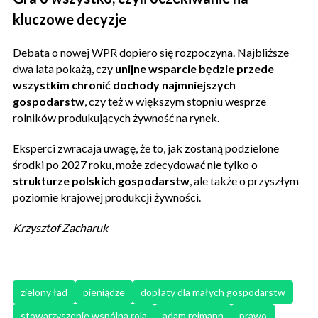
kluczowe decyzje
Debata o nowej WPR dopiero się rozpoczyna. Najbliższe
dwa lata pokażą, czy
unijne wsparcie będzie przede
wszystkim chronić dochody najmniejszych
gospodarstw
, czy też w większym stopniu wesprze
rolników produkujących żywność na rynek.
Eksperci zwracaja uwagę, że to, jak zostaną podzielone
środki po 2027 roku, może zdecydować nie tylko o
strukturze polskich gospodarstw
, ale także o przyszłym
poziomie krajowej produkcji żywności.
Krzysztof Zacharuk
zielony ład
pieniądze
dopłaty dla małych gospodarstw
stowarzyszenie wspólna rola
adam reimann
prawo