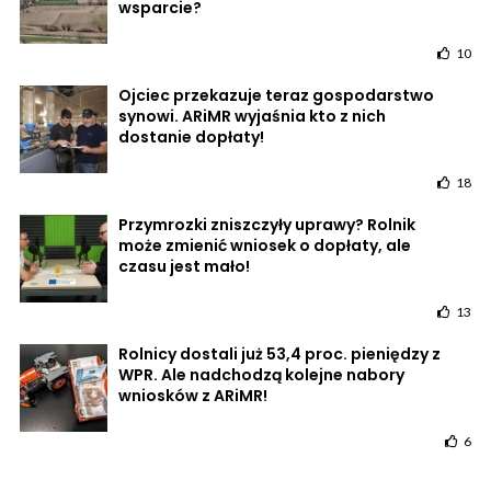
wsparcie?
10
Ojciec przekazuje teraz gospodarstwo
synowi. ARiMR wyjaśnia kto z nich
dostanie dopłaty!
18
Przymrozki zniszczyły uprawy? Rolnik
może zmienić wniosek o dopłaty, ale
czasu jest mało!
13
Rolnicy dostali już 53,4 proc. pieniędzy z
WPR. Ale nadchodzą kolejne nabory
wniosków z ARiMR!
6