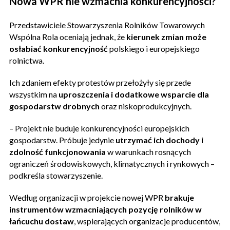
Nowa WPR nie wzmacnia konkurencyjności?
Przedstawiciele Stowarzyszenia Rolników Towarowych
Wspólna Rola oceniają jednak, że
kierunek zmian może
osłabiać konkurencyjność
polskiego i europejskiego
rolnictwa.
Ich zdaniem efekty protestów przełożyły się przede
wszystkim na
uproszczenia i dodatkowe wsparcie dla
gospodarstw drobnych
oraz niskoprodukcyjnych.
– Projekt nie buduje konkurencyjności europejskich
gospodarstw. Próbuje jedynie
utrzymać ich dochody i
zdolność funkcjonowania
w warunkach rosnących
ograniczeń środowiskowych, klimatycznych i rynkowych –
podkreśla stowarzyszenie.
Według organizacji w projekcie nowej WPR
brakuje
instrumentów wzmacniających pozycję rolników w
łańcuchu dostaw
, wspierających organizacje producentów,