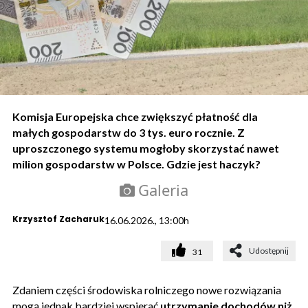
Komisja Europejska chce zwiększyć płatność dla
małych gospodarstw do 3 tys. euro rocznie. Z
uproszczonego systemu mogłoby skorzystać nawet
milion gospodarstw w Polsce. Gdzie jest haczyk?
Galeria
Krzysztof Zacharuk
16.06.2026., 13:00h
Udostępnij
31
Zdaniem części środowiska rolniczego nowe rozwiązania
mogą jednak bardziej wspierać
utrzymanie dochodów niż