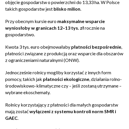
objęcie gospodarstw o powierzchni do 13,33 ha. W Polsce
takich gospodarstw jest
blisko milion
.
Przy obecnym kursie euro
maksymalne wsparcie
wyniosłoby w granicach 12–13 tys. zł
rocznie na
gospodarstwo.
Kwota 3 tys. euro obejmowałaby
płatności bezpośrednie
,
płatności związane z produkcją oraz wsparcie dla obszarów
z ograniczeniami naturalnymi (ONW).
Jednocześnie rolnicy mogliby korzystać z innych form
pomocy, takich jak
płatności ekologiczne
, działania rolno-
środowiskowo-klimatyczne czy – jeśli zostaną utrzymane –
wybrane ekoschematy.
Rolnicy korzystający z płatności dla małych gospodarstw
mają zostać
wyłączeni z systemu kontroli norm SMR i
GAEC
.