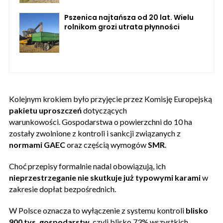
Pszenica najtańsza od 20 lat. Wielu
rolnikom grozi utrata płynności
Kolejnym krokiem było przyjęcie przez Komisję Europejską
pakietu uproszczeń
dotyczących
warunkowości. Gospodarstwa o powierzchni do 10 ha
zostały zwolnione z kontroli i sankcji związanych z
normami GAEC
oraz częścią wymogów
SMR
.
Choć przepisy formalnie nadal obowiązują, ich
nieprzestrzeganie nie skutkuje już typowymi karami
w
zakresie dopłat bezpośrednich.
W Polsce oznacza to wyłączenie z systemu kontroli
blisko
900 tys. gospodarstw
, czyli blisko 73% wszystkich.