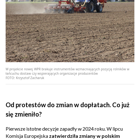
W projekcie nowej WPR brakuje instrumentów wzmacniających pozycję rolników w
łańcuchu dostaw czy wspierających organizacje producentów
FOTO:
Krzysztof Zacharuk
Od protestów do zmian w dopłatach. Co już
się zmieniło?
Pierwsze istotne decyzje zapadły w 2024 roku. W lipcu
Komisja Europejska
zatwierdziła zmiany w polskim