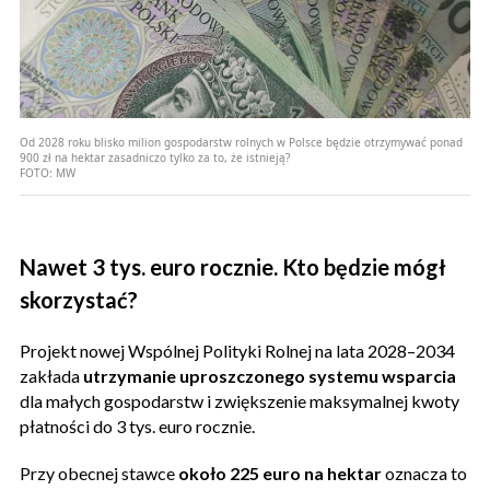
Od 2028 roku blisko milion gospodarstw rolnych w Polsce będzie otrzymywać ponad
900 zł na hektar zasadniczo tylko za to, że istnieją?
FOTO:
MW
Nawet 3 tys. euro rocznie. Kto będzie mógł
skorzystać?
Projekt nowej Wspólnej Polityki Rolnej na lata 2028–2034
zakłada
utrzymanie uproszczonego systemu wsparcia
dla małych gospodarstw i zwiększenie maksymalnej kwoty
płatności do 3 tys. euro rocznie.
Przy obecnej stawce
około 225 euro na hektar
oznacza to