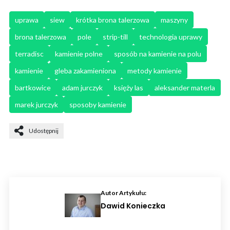
uprawa
siew
krótka brona talerzowa
maszyny
brona talerzowa
pole
strip-till
technologia uprawy
terradisc
kamienie polne
sposób na kamienie na polu
kamienie
gleba zakamieniona
metody kamienie
bartkowice
adam jurczyk
księży las
aleksander materla
marek jurczyk
sposoby kamienie
Udostępnij
Autor Artykułu:
Dawid Konieczka