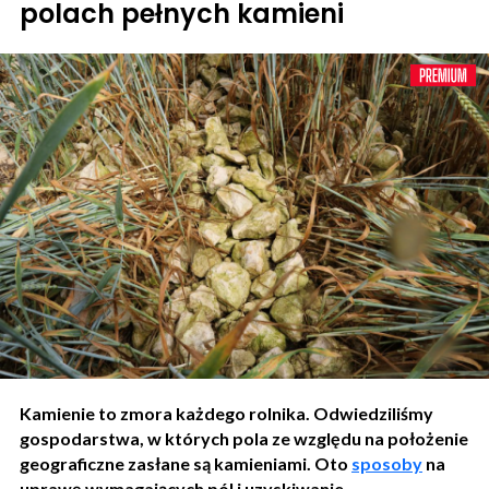
polach pełnych kamieni
Kamienie to zmora każdego rolnika. Odwiedziliśmy
gospodarstwa, w których pola ze względu na położenie
geograficzne zasłane są kamieniami. Oto
sposoby
na
uprawę wymagających pól i uzyskiwanie