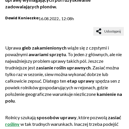
zadowalających plonów.
Dawid Konieczka
16.08.2022., 12:08h
Udostępnij
Uprawa
gleb zakamienionych
wiąże się z częstymi i
poważnymi
awariami sprzętu
. To jeden z głównych, ale nie
najważniejszy problem uprawy takich pól. Jeszcze
trudniejsze jest
zasianie roślin uprawnych
. Zasiać można
tylko raz w sezonie, siew można wykonać dobrze lub
całkowicie zepsuć. Dlatego ten
etap uprawy
spędza sen z
powiek rolników gospodarujących w rejonach, gdzie
położenie geograficzne warunkuje niezliczone
kamienie na
polu
.
Rolnicy szukają
sposobów uprawy
, które pozwolą
zasiać
rośliny
w tak trudnych warunkach. Inaczej trzeba podejść