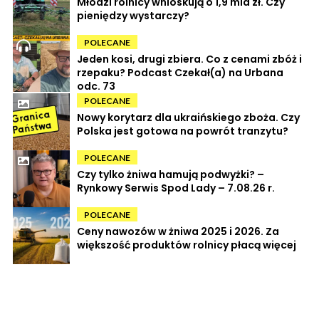
Młodzi rolnicy wnioskują o 1,9 mld zł. Czy
pieniędzy wystarczy?
POLECANE
Jeden kosi, drugi zbiera. Co z cenami zbóż i
rzepaku? Podcast Czekał(a) na Urbana
odc. 73
POLECANE
Nowy korytarz dla ukraińskiego zboża. Czy
Polska jest gotowa na powrót tranzytu?
POLECANE
Czy tylko żniwa hamują podwyżki? –
Rynkowy Serwis Spod Lady – 7.08.26 r.
POLECANE
Ceny nawozów w żniwa 2025 i 2026. Za
większość produktów rolnicy płacą więcej