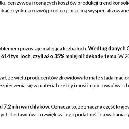
ku cen żywca i rosnących kosztów produkcji trend konsoli
nikać z rynku, a rozwój produkcji przejmą wyspecjalizowane
oblemem pozostaje malejąca liczba loch.
Według danych G
4 tys. loch, czyli aż o 35% mniej niż dekadę temu.
W 20
wał, że wielu producentów zlikwidowało małe stada macio
ezpieczenia się w materiał rzeźny i musi importować warchl
d 7,2 mln warchlaków.
Oznacza to, że znaczna część kraj
nych dostawców, co zwiększa jego podatność na wahania ry