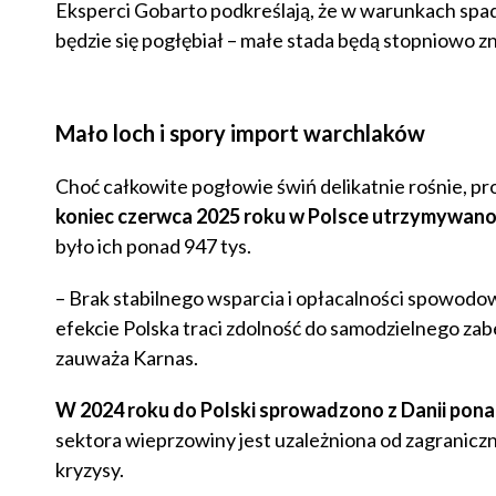
Eksperci Gobarto podkreślają, że w warunkach spad
będzie się pogłębiał – małe stada będą stopniowo z
Mało loch i spory import warchlaków
Choć całkowite pogłowie świń delikatnie rośnie, pr
koniec czerwca 2025 roku w Polsce utrzymywano 61
było ich ponad 947 tys.
– Brak stabilnego wsparcia i opłacalności spowodo
efekcie Polska traci zdolność do samodzielnego zab
zauważa Karnas.
W 2024 roku do Polski sprowadzono z Danii pona
sektora wieprzowiny jest uzależniona od zagranicz
kryzysy.