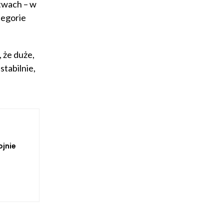
twach – w
tegorie
 że duże,
tabilnie,
ojnie