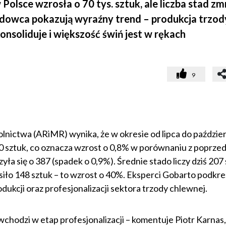
olsce wzrosła o 70 tys. sztuk, ale liczba stad zm
Hodowca pokazują wyraźny trend – produkcja trzod
onsoliduje i większość świń jest w rękach
9
olnictwa (ARiMR) wynika, że w okresie od lipca do paździe
40 sztuk, co oznacza wzrost o 0,8% w porównaniu z poprze
ła się o 387 (spadek o 0,9%). Średnie stado liczy dziś 207 
siło 148 sztuk – to wzrost o 40%. Eksperci Gobarto podkreś
ukcji oraz profesjonalizacji sektora trzody chlewnej.
chodzi w etap profesjonalizacji – komentuje Piotr Karnas,