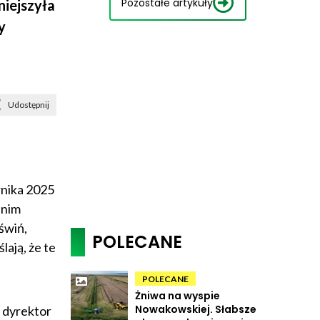
Pozostałe artykuły
niejszyła
y
Udostępnij
rnika 2025
dnim
świń,
POLECANE
lają, że te
POLECANE
Żniwa na wyspie
Nowakowskiej. Słabsze
 dyrektor