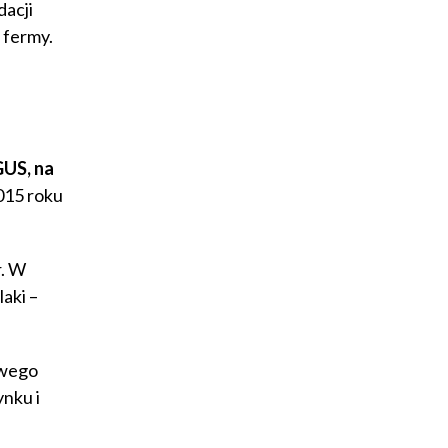
dacji
 fermy.
US, na
15 roku
r. W
aki –
owego
nku i