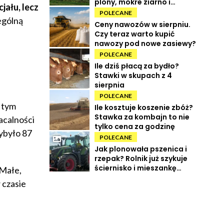
plony, mokre ziarno i
jału, lecz
wysokie koszty
POLECANE
ególną
Ceny nawozów w sierpniu.
Czy teraz warto kupić
nawozy pod nowe zasiewy?
POLECANE
Ile dziś płacą za bydło?
Stawki w skupach z 4
sierpnia
POLECANE
 tym
Ile kosztuje koszenie zbóż?
Stawka za kombajn to nie
acalności
tylko cena za godzinę
ybyło 87
POLECANE
Jak plonowała pszenica i
rzepak? Rolnik już szykuje
ściernisko i mieszankę
 Małe,
międzyplonową
 czasie