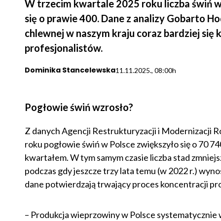
W trzecim kwartale 2025 roku liczba świń w P
się o prawie 400. Dane z analizy Gobarto 
chlewnej w naszym kraju coraz bardziej się k
profesjonalistów.
Dominika Stancelewska
11.11.2025., 08:00h
Pogłowie świń wzrosło?
Z danych Agencji Restrukturyzacji i Modernizacji R
roku pogłowie świń w Polsce zwiększyło się o 70 7
kwartałem. W tym samym czasie liczba stad zmniejszy
podczas gdy jeszcze trzy lata temu (w 2022 r.) wyno
dane potwierdzają trwający proces koncentracji prod
– Produkcja wieprzowiny w Polsce systematycznie w