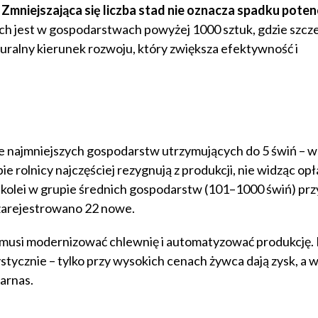
–
Zmniejszająca się liczba stad nie oznacza spadku potenc
h jest w gospodarstwach powyżej 1000 sztuk, gdzie szcz
aturalny kierunek rozwoju, który zwiększa efektywność i
e najmniejszych gospodarstw utrzymujących do 5 świń – w
e rolnicy najczęściej rezygnują z produkcji, nie widząc opł
kolei w grupie średnich gospodarstw (101–1000 świń) prz
 zarejestrowano 22 nowe.
 musi modernizować chlewnię i automatyzować produkcję.
tycznie – tylko przy wysokich cenach żywca dają zysk, a w
arnas.