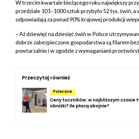
W trzecim kwartale bieżącego roku największy prz
przedziale 101–1000 sztuk przybyło 52 tys. świń, a 
odpowiadają za ponad 90% krajowej produkcji wiep
– Aż dziewięć na dziesięć świń w Polsce utrzymywan
dobrze zabezpieczone gospodarstwa są filarem bez
powtarzalnie i w zgodzie z wymaganiami przetwórst
Przeczytaj również
Polecane
Ceny tuczników: w najbliższym czasie t
obniżki? Ile płacą ubojnie?