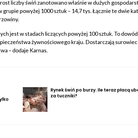
yrost liczby świń zanotowano właśnie w dużych gospodars
w grupie powyżej 1000 sztuk – 14,7 tys. Łącznie te dwie ka
rzowiny.
ych jest w stadach liczących powyżej 100 sztuk. To dowód,
pieczeństwa żywnościowego kraju. Dostarczają surowiec s
wa – dodaje Karnas.
Rynek świń po burzy. Ile teraz płacą ub
za tuczniki?
ylko