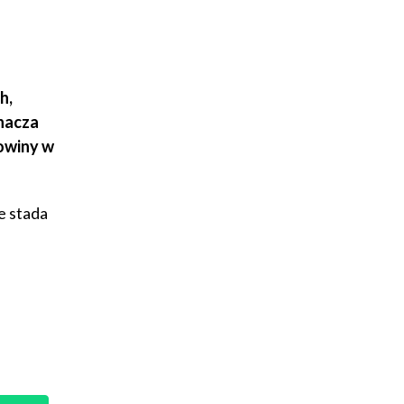
h,
nacza
zowiny w
e stada