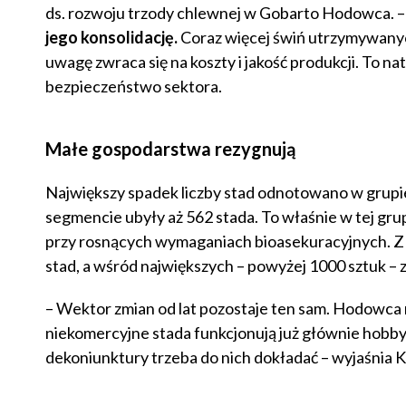
ds. rozwoju trzody chlewnej w Gobarto Hodowca. 
jego konsolidację.
Coraz więcej świń utrzymywanyc
uwagę zwraca się na koszty i jakość produkcji. To n
bezpieczeństwo sektora.
Małe gospodarstwa rezygnują
Największy spadek liczby stad odnotowano w grupi
segmencie ubyły aż 562 stada. To właśnie w tej grupi
przy rosnących wymaganiach bioasekuracyjnych. Z 
stad, a wśród największych – powyżej 1000 sztuk –
– Wektor zmian od lat pozostaje ten sam. Hodowca
niekomercyjne stada funkcjonują już głównie hobbys
dekoniunktury trzeba do nich dokładać – wyjaśnia K