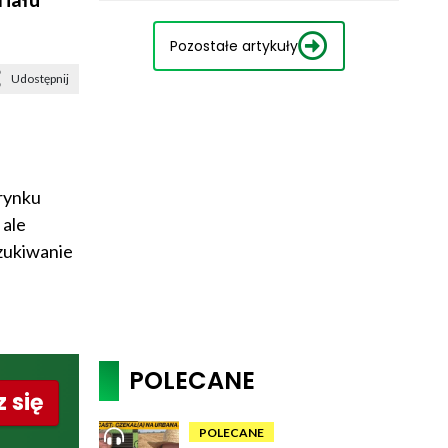
Pozostałe artykuły
Udostępnij
 rynku
 ale
szukiwanie
POLECANE
 się
POLECANE