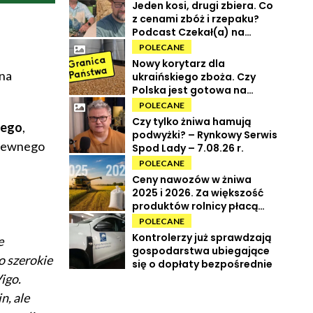
Jeden kosi, drugi zbiera. Co
z cenami zbóż i rzepaku?
Podcast Czekał(a) na
Urbana odc. 73
POLECANE
Nowy korytarz dla
 na
ukraińskiego zboża. Czy
Polska jest gotowa na
powrót tranzytu?
POLECANE
Czy tylko żniwa hamują
nego
,
podwyżki? – Rynkowy Serwis
siewnego
Spod Lady – 7.08.26 r.
POLECANE
Ceny nawozów w żniwa
2025 i 2026. Za większość
produktów rolnicy płacą
więcej
POLECANE
Kontrolerzy już sprawdzają
e
gospodarstwa ubiegające
o szerokie
się o dopłaty bezpośrednie
igo.
n, ale