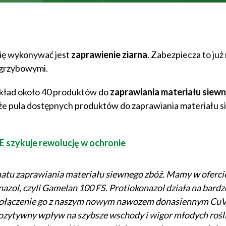
ię wykonywać jest
zaprawienie ziarna
. Zabezpiecza to już
 grzybowymi.
kład około 40 produktów do
zaprawiania materiału siew
, że pula dostępnych produktów do zaprawiania materiału 
E szykuje rewolucję w ochronie
u zaprawiania materiału siewnego zbóż. Mamy w oferci
zol, czyli Gamelan 100 FS. Protiokonazol działa na bardz
ołączenie go z naszym nowym nawozem donasiennym CuV
pozytywny wpływ na szybsze wschody i wigor młodych rośli