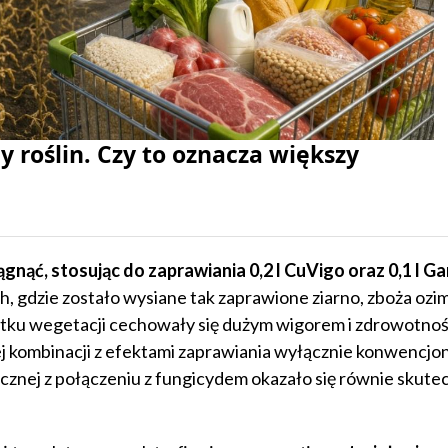
y roślin. Czy to oznacza większy
gnąć, stosując do zaprawiania 0,2 l CuVigo oraz 0,1 l G
, gdzie zostało wysiane tak zaprawione ziarno, zboża ozim
ątku wegetacji cechowały się dużym wigorem i zdrowotnoś
 kombinacji z efektami zaprawiania wyłącznie konwencjo
cznej z połączeniu z fungicydem okazało się równie skutec