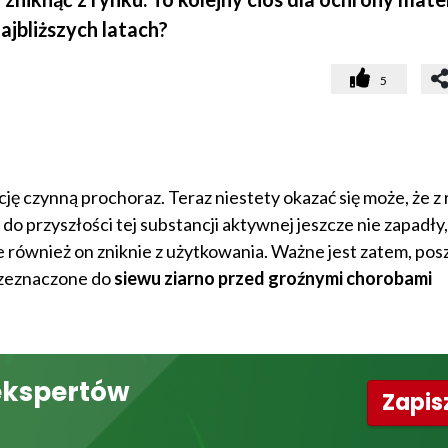
jbliższych latach?
5
ę czynną prochoraz. Teraz niestety okazać się może, że z
o przyszłości tej substancji aktywnej jeszcze nie zapadły,
e również on zniknie z użytkowania. Ważne jest zatem, po
rzeznaczone do
siewu ziarno przed groźnymi chorobami
ekspertów
Zapisz