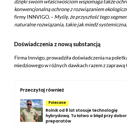
dzięki swoim właściwościom wspomaga także ochron
konwencjonalną ochronę z rozwiązaniem ekologic
firmy INNVIGO. –
Myślę, że przyszłość tego segmen
naturalne rozwiązania, takie jak miedź systemiczna
Doświadczenia z nową substancją
Firma Innvigo, prowadziła doświadczenia na pole
miedziowego w różnych dawkach razem z zaprawą 
Przeczytaj również
Polecane
Rolnik od 8 lat stosuje technologię
hybrydową. Tu łatwo o błąd przy dobor
preparatów