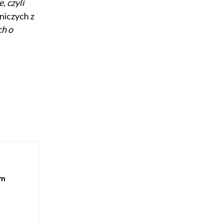
 czyli
niczych z
ch o
ym