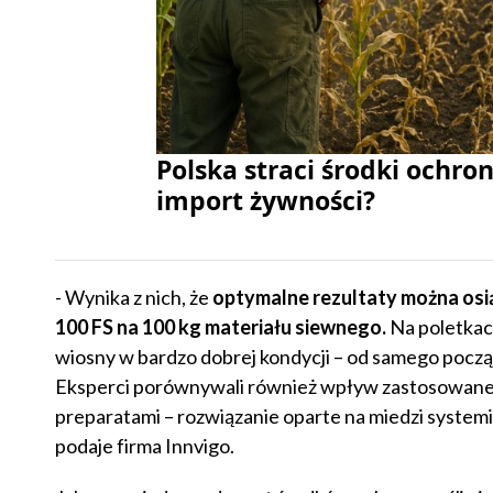
Polska straci środki ochron
import żywności?
- Wynika z nich, że
optymalne rezultaty można osią
100 FS na 100 kg materiału siewnego.
Na poletkach
wiosny w bardzo dobrej kondycji – od samego pocz
Eksperci porównywali również wpływ zastosowanej
preparatami – rozwiązanie oparte na miedzi systemi
podaje firma Innvigo.