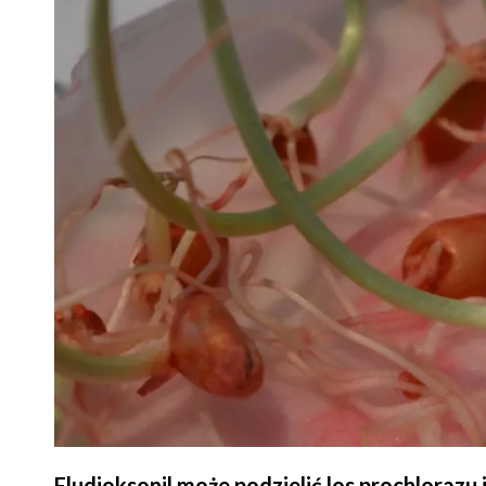
Fludioksonil może podzielić los prochlorazu 