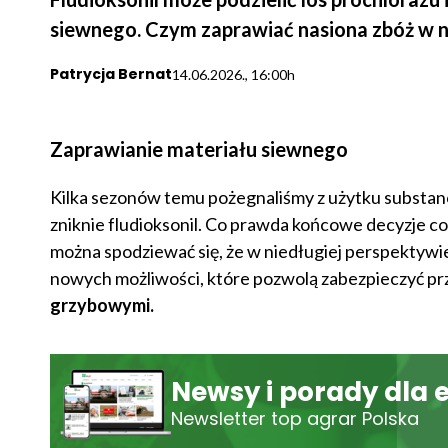
siewnego. Czym zaprawiać nasiona zbóż w na
Patrycja Bernat
14.06.2026., 16:00h
Zaprawianie materiału siewnego
Kilka sezonów temu pożegnaliśmy z użytku substancj
zniknie fludioksonil. Co prawda końcowe decyzje co d
można spodziewać się, że w niedługiej perspektywi
nowych możliwości, które pozwolą zabezpieczyć p
grzybowymi.
Newsy i porady dla 
Newsletter top agrar Polska