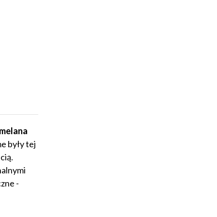
amelana
e były tej
cią.
nalnymi
zne -