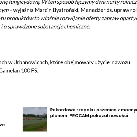
ę fungicydową. W ten sposób łączymy dwa nurty rolnicze,
znym
– wyjaśnia Marcin Bystroński, Menedżer ds. upraw rol
tu produktów to właśnie rozwijanie oferty zapraw oparty
, i o sprawdzone substancje chemiczne.
tkach w Urbanowicach, które obejmowały użycie nawozu
Gamelan 100 FS.
Rekordowe rzepaki i pszenice z mocn
plonem. PROCAM pokazał nowości
ze