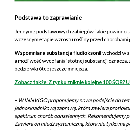
Podstawa to zaprawianie
Jednym z podstawowych zabiegów, jakie powinno s
wczesnym etapie wzrostu rośliny przed chorobami
Wspomniana substancja fludioksonil
wchodzi w s
a możliwość wycofania istotnej substancji oznacza
będzie wkrótce jeszcze mniejsza.
Zobacz także: Z rynku zniknie kolejne 100 ŚOR? U
–
W INNVIGO proponujemy nowe podejście do temat
jednoskładnikową zaprawę, która zawiera protiokona
spektrum chorób odnasiennych. Rekomendujemy p
Zawiera on miedź systemiczną, która nie tylko ma 