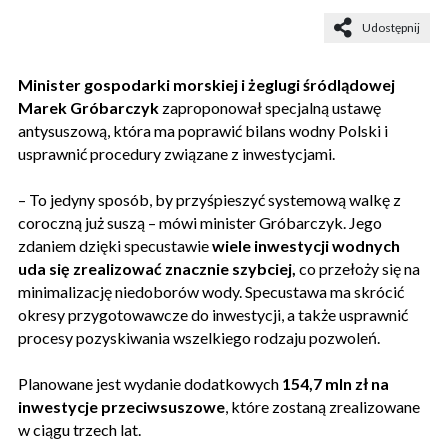
Udostępnij
Minister gospodarki morskiej i żeglugi śródlądowej
Marek Gróbarczyk
zaproponował specjalną ustawę
antysuszową, która ma poprawić bilans wodny Polski i
usprawnić procedury związane z inwestycjami.
– To jedyny sposób, by przyśpieszyć systemową walkę z
coroczną już suszą – mówi minister Gróbarczyk. Jego
zdaniem dzięki specustawie
wiele inwestycji wodnych
uda się zrealizować znacznie szybciej,
co przełoży się na
minimalizację niedoborów wody. Specustawa ma skrócić
okresy przygotowawcze do inwestycji, a także usprawnić
procesy pozyskiwania wszelkiego rodzaju pozwoleń.
Planowane jest wydanie dodatkowych
154,7 mln zł na
inwestycje przeciwsuszowe
, które zostaną zrealizowane
w ciągu trzech lat.