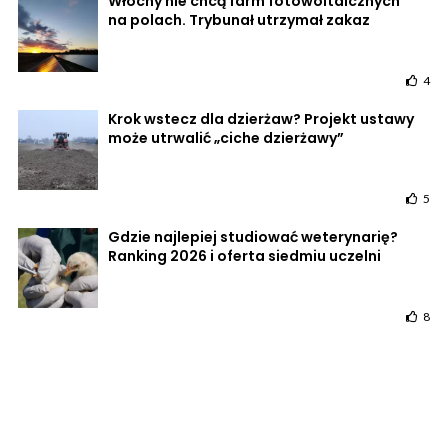
Włochy nie chcą farm fotowoltaicznych
na polach. Trybunał utrzymał zakaz
4
Krok wstecz dla dzierżaw? Projekt ustawy
może utrwalić „ciche dzierżawy”
5
Gdzie najlepiej studiować weterynarię?
Ranking 2026 i oferta siedmiu uczelni
8