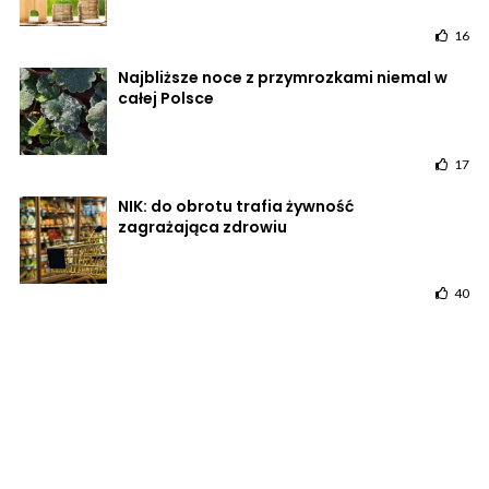
16
Najbliższe noce z przymrozkami niemal w
całej Polsce
17
NIK: do obrotu trafia żywność
zagrażająca zdrowiu
40
POWRÓT DO STRONY GŁÓWNEJ