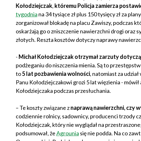
Kołodziejczak
,
któremu Policja zamierza postawić
tygodnia
na 34 tysiące zł plus 150 tysięcy zł za pl
zorganizował blokadę na placu Zawiszy, podczas któr
oskarżają go o zniszczenie nawierzchni drogi oraz 
złotych. Reszta kosztów dotyczy naprawy nawierzc
-
Michał Kołodziejczak otrzymał zarzuty dotyczą
podżeganiu do niszczenia mienia. Są to przestępstw
to
5 lat pozbawienia wolności
, natomiast za udział
Panu Kołodziejczakowi grozi 5 lat więzienia - mów
Kołodziejczaka podczas przesłuchania.
– Te koszty związane z
naprawą nawierzchni, czy w
codziennie rolnicy, sadownicy, producenci trzody czy
Kołodziejczak, który nie wyglądał na przestraszoneg
podsumował, że
Agrounia
się nie podda. Na co zaw