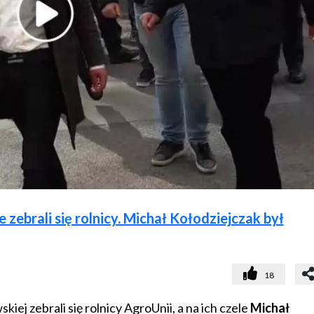
ebrali się rolnicy. Michał Kołodziejczak był
18
ej zebrali się rolnicy AgroUnii, a na ich czele
Michał