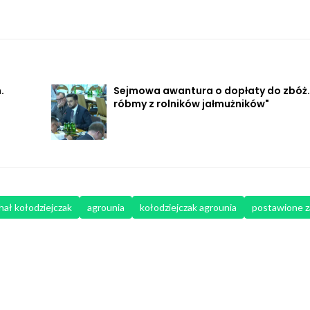
.
Sejmowa awantura o dopłaty do zbóż.
róbmy z rolników jałmużników"
hał kołodziejczak
agrounia
kołodziejczak agrounia
postawione z