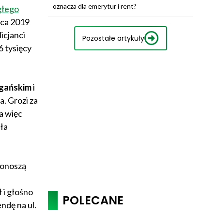
oznacza dla emerytur i rent?
głego
rca 2019
icjanci
Pozostałe artykuły
6 tysięcy
igańskim
i
. Grozi za
 a więc
ła
ponoszą
 i głośno
POLECANE
ndę na ul.