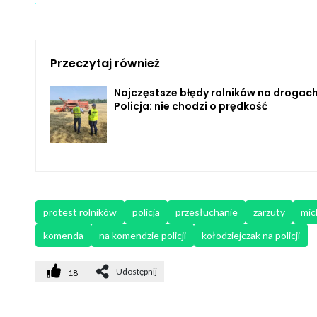
Przeczytaj również
Najczęstsze błędy rolników na drogach
Policja: nie chodzi o prędkość
protest rolników
policja
przesłuchanie
zarzuty
mic
komenda
na komendzie policji
kołodziejczak na policji
Udostępnij
18