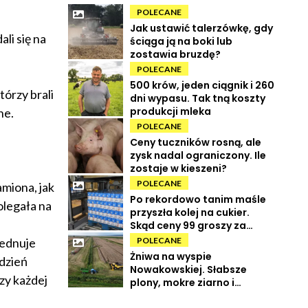
POLECANE
Jak ustawić talerzówkę, gdy
li się na
ściąga ją na boki lub
zostawia bruzdę?
POLECANE
500 krów, jeden ciągnik i 260
którzy brali
dni wypasu. Tak tną koszty
produkcji mleka
ne.
POLECANE
Ceny tuczników rosną, ale
zysk nadal ograniczony. Ile
zostaje w kieszeni?
POLECANE
amiona, jak
Po rekordowo tanim maśle
olegała na
przyszła kolej na cukier.
Skąd ceny 99 groszy za
kilogram?
jednuje
POLECANE
Żniwa na wyspie
 dzień
Nowakowskiej. Słabsze
rzy każdej
plony, mokre ziarno i
wysokie koszty