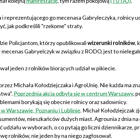
iał kolejną
manifestację
, tym razem pokojową
(TUTAJ)
.
i reprezentującego go mecenasa Gabryleczyka, rolnicy uda
ć, jak podkreślili "rzekome" straty.
zie Policjantom, którzy opublikowali
wizerunki rolników
, 
ił mecenas Gabryelczyk w związku z RODO, jest to nielegal
ł jeden z rolników biorących udział w pikiecie.
 przez Michała Kołodziejczaka i AgroUnię. Nie każda ma zn
stwa".
Poprzednia akcja odbyła się w centrum Warszawy
, p
lemami borykają się obecnie rolnicy oraz sadownicy.
 w Warszawie, Poznaniu i Lublinie
. Michał Kołodziejczak z
konsumentów, mieszkańców dużych miast. Agrounia z dnia na
rać udziału w wyborach, o co pytają go liczni dziennikarze, p
wę rolników, nie jeden by na niego zagłosował.