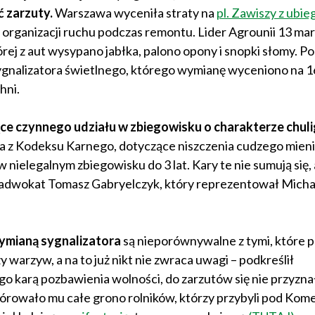
 zarzuty.
Warszawa wyceniła straty na
pl. Zawiszy z ubie
any organizacji ruchu podczas remontu. Lider Agrounii 13 ma
ej z aut wysypano jabłka, palono opony i snopki słomy. Pol
sygnalizatora świetlnego, którego wymianę wyceniono na 1
hni.
ce czynnego udziału w zbiegowisku o charakterze chul
a z Kodeksu Karnego, dotyczące niszczenia cudzego mienia
 w nielegalnym zbiegowisku do 3 lat. Kary te nie sumują się,
ił adwokat Tomasz Gabryelczyk, który reprezentował Micha
ymianą sygnalizatora
są nieporównywalne z tymi, które 
 warzyw, a na to już nikt nie zwraca uwagi – podkreślił
o karą pozbawienia wolności, do zarzutów się nie przyznał
tórowało mu całe grono rolników, którzy przybyli pod Kome