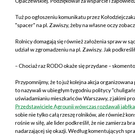
Opaczewskiej. Podziękował za wsparcie i zapowiedz
Tuż po ogłoszeniu komunikatu przez Kołodziejczaka 
"spacer" na pl. Zawiszy, żeby na własne oczy zobaczy
Rolnicy domagają się również założenia spraw w sąd
udział w zgromadzeniu na pl. Zawiszy. Jak podkreśl
– Chociaż raz RODO okaże się przydane – skomentowa
Przypomnijmy, że to już kolejna akcja organizowana
to nazywali w ubiegłym tygodniu politycy "chuligań
uświadamianiu mieszkańców Warszawy, z jakimi prob
Przedstawiciele Agrounii wówczas rozdawali jabłka
sobie nie tylko całą rzeszę rolników, ale również 
rośnie w siłę, ale lider podkreślił, że nie zamierza b
nadarzającej się okazji. Według komentujących spra