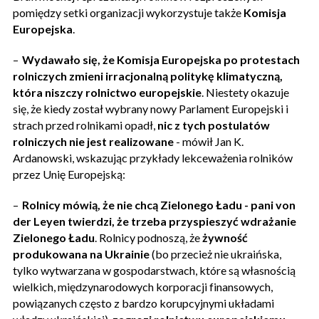
pomiędzy setki organizacji wykorzystuje także
Komisja
Europejska
.
–
Wydawało się, że Komisja Europejska po protestach
rolniczych zmieni irracjonalną politykę klimatyczną,
która niszczy rolnictwo europejskie
. Niestety okazuje
się, że kiedy został wybrany nowy Parlament Europejski i
strach przed rolnikami opadł,
nic z tych postulatów
rolniczych nie jest realizowane
- mówił Jan K.
Ardanowski, wskazując przykłady lekceważenia rolników
przez Unię Europejską:
–
Rolnicy mówią, że nie chcą Zielonego Ładu - pani von
der Leyen twierdzi, że trzeba przyspieszyć wdrażanie
Zielonego Ładu
. Rolnicy podnoszą, że
żywność
produkowana na Ukrainie
(bo przecież nie ukraińska,
tylko wytwarzana w gospodarstwach, które są własnością
wielkich, międzynarodowych korporacji finansowych,
powiązanych często z bardzo korupcyjnymi układami