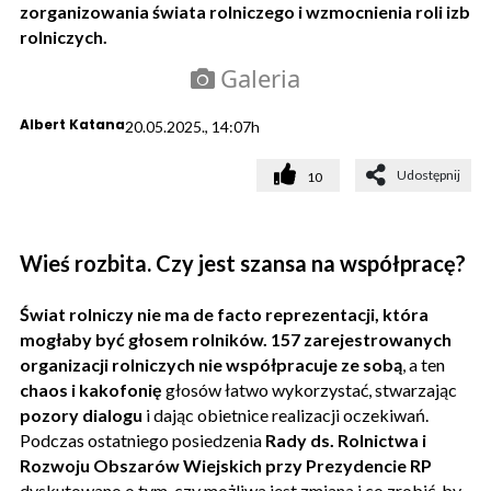
zorganizowania świata rolniczego i wzmocnienia roli izb
rolniczych.
Galeria
Albert Katana
20.05.2025., 14:07h
Udostępnij
10
Wieś rozbita. Czy jest szansa na współpracę?
Świat rolniczy nie ma de facto reprezentacji, która
mogłaby być głosem rolników. 157 zarejestrowanych
organizacji rolniczych nie współpracuje ze sobą
, a ten
chaos i kakofonię
głosów łatwo wykorzystać, stwarzając
pozory dialogu
i dając obietnice realizacji oczekiwań.
Podczas ostatniego posiedzenia
Rady ds. Rolnictwa i
Rozwoju Obszarów Wiejskich przy Prezydencie RP
dyskutowano o tym, czy możliwa jest zmiana i co zrobić, by