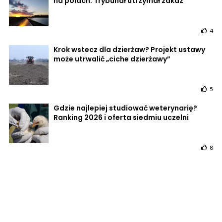
na polach. Trybunał utrzymał zakaz
4
Krok wstecz dla dzierżaw? Projekt ustawy
może utrwalić „ciche dzierżawy”
5
Gdzie najlepiej studiować weterynarię?
Ranking 2026 i oferta siedmiu uczelni
8