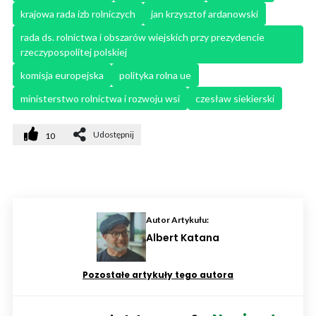
krajowa rada izb rolniczych
jan krzysztof ardanowski
rada ds. rolnictwa i obszarów wiejskich przy prezydencie 
rzeczypospolitej polskiej
komisja europejska
polityka rolna ue
ministerstwo rolnictwa i rozwoju wsi
czesław siekierski
Udostępnij
10
Autor Artykułu:
Albert Katana
Pozostałe artykuły tego autora