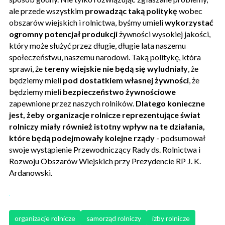
ale przede wszystkim
prowadząc taką politykę
wobec
obszarów wiejskich i rolnictwa, byśmy umieli
wykorzystać
ogromny potencjał produkcji
żywności wysokiej jakości,
który może służyć przez długie, długie lata naszemu
społeczeństwu, naszemu narodowi. Taką politykę, która
sprawi, że
tereny wiejskie nie będą się wyludniały
, że
będziemy mieli
pod dostatkiem własnej żywności
, że
będziemy mieli
bezpieczeństwo żywnościowe
zapewnione przez naszych rolników.
Dlatego konieczne
jest, żeby organizacje rolnicze reprezentujące świat
rolniczy miały również istotny wpływ na te działania,
które będą podejmowały kolejne rządy
- podsumował
swoje wystąpienie Przewodniczący Rady ds. Rolnictwa i
Rozwoju Obszarów Wiejskich przy Prezydencie RP J. K.
Ardanowski.
organizacje rolnicze
samorząd rolniczy
izby rolnicze