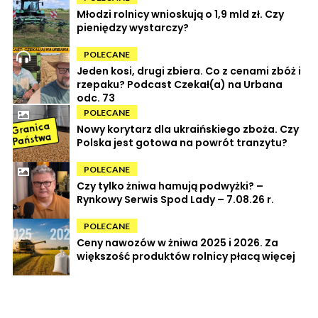
Młodzi rolnicy wnioskują o 1,9 mld zł. Czy
pieniędzy wystarczy?
POLECANE
Jeden kosi, drugi zbiera. Co z cenami zbóż i
rzepaku? Podcast Czekał(a) na Urbana
odc. 73
POLECANE
Nowy korytarz dla ukraińskiego zboża. Czy
Polska jest gotowa na powrót tranzytu?
POLECANE
Czy tylko żniwa hamują podwyżki? –
Rynkowy Serwis Spod Lady – 7.08.26 r.
POLECANE
Ceny nawozów w żniwa 2025 i 2026. Za
większość produktów rolnicy płacą więcej