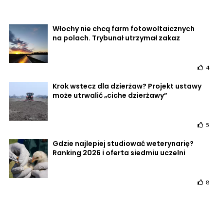
Włochy nie chcą farm fotowoltaicznych
na polach. Trybunał utrzymał zakaz
4
Krok wstecz dla dzierżaw? Projekt ustawy
może utrwalić „ciche dzierżawy”
5
Gdzie najlepiej studiować weterynarię?
Ranking 2026 i oferta siedmiu uczelni
8