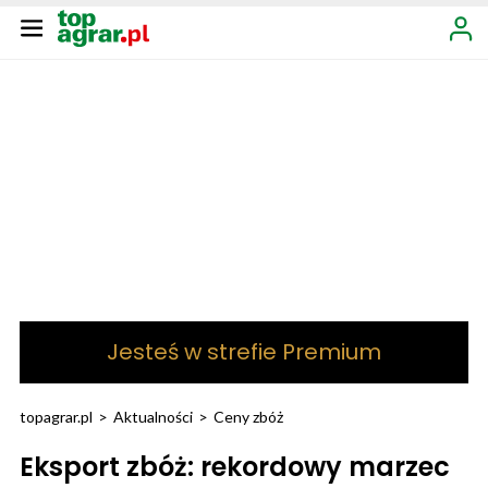
Jesteś w strefie Premium
topagrar.pl
>
Aktualności
>
Ceny zbóż
Eksport zbóż: rekordowy marzec