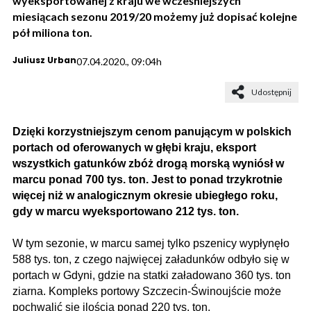
wyeksportowanej z kraju we wcześniejszych
miesiącach sezonu 2019/20 możemy już dopisać kolejne
pół miliona ton.
Juliusz Urban
07.04.2020., 09:04h
Udostępnij
Dzięki korzystniejszym cenom panującym w polskich
portach od oferowanych w głębi kraju, eksport
wszystkich gatunków zbóż drogą morską wyniósł w
marcu ponad 700 tys. ton. Jest to ponad trzykrotnie
więcej niż w analogicznym okresie ubiegłego roku,
gdy
w marcu wyeksportowano 212 tys. ton.
W tym sezonie, w marcu samej tylko pszenicy wypłynęło
588 tys. ton, z czego najwięcej załadunków odbyło się w
portach w Gdyni, gdzie na statki załadowano 360 tys. ton
ziarna. Kompleks portowy Szczecin­-Świnoujście może
pochwalić się ilością ponad 220 tys. ton.