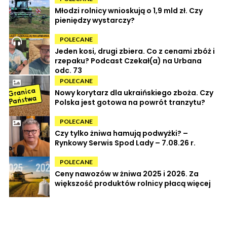
Młodzi rolnicy wnioskują o 1,9 mld zł. Czy
pieniędzy wystarczy?
POLECANE
Jeden kosi, drugi zbiera. Co z cenami zbóż i
rzepaku? Podcast Czekał(a) na Urbana
odc. 73
POLECANE
Nowy korytarz dla ukraińskiego zboża. Czy
Polska jest gotowa na powrót tranzytu?
POLECANE
Czy tylko żniwa hamują podwyżki? –
Rynkowy Serwis Spod Lady – 7.08.26 r.
POLECANE
Ceny nawozów w żniwa 2025 i 2026. Za
większość produktów rolnicy płacą więcej