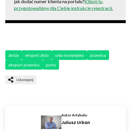
jak dodać numer klienta na portalu?
Kliknij tu,
przygotowaliśmy dla Ciebie instrukcję rejestracji.
zboża
eksport zbóż
unia europejska
pszenica
eksport pszenicy
porty
Udostępnij
Autor Artykułu:
Juliusz Urban