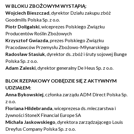
W BLOKU ZBOŻOWYM WYSTĄPIĄ:
Wojciech Bieszczad
, dyrektor Działu zakupu zbóż
Goodmills Polska Sp. z o.o.
Piotr Doligalski
, wiceprezes Polskiego Związku
Producentów Roślin Zbożowych
Krzysztof Gwiazda
, prezes Polskiego Związku
Pracodawców Przemysłu Zbożowo-Młynarskiego
Radosław Stasiuk
,
dyrektor ds. zbóż i śruty sojowej
Bunge
Polska Sp. z o.o.
Adam Zaleski
, dyrektor generalny De Heus Sp. z o.o.
BLOK RZEPAKOWY ODBĘDZIE SIĘ Z AKTYWNYM
UDZIAŁEM:
Anna Bykowskiej
, członka zarządu ADM Direct Polska Sp.
z o.o.
Floriana Hildebranda
, wiceprezesa ds. mleczarstwa i
żywności StoneX Financial Europe SA
Michała Jaskowskiego
, dyrektora zarządzającego Louis
Dreyfus Company Polska Sp. z o.o.