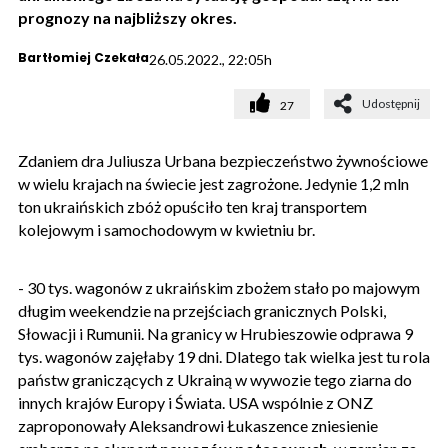
prognozy na najbliższy okres.
Bartłomiej Czekała
26.05.2022., 22:05h
Udostępnij
27
Zdaniem dra Juliusza Urbana bezpieczeństwo żywnościowe
w wielu krajach na świecie jest zagrożone. Jedynie 1,2 mln
ton ukraińskich zbóż opuściło ten kraj transportem
kolejowym i samochodowym w kwietniu br.
- 30 tys. wagonów z ukraińskim zbożem stało po majowym
długim weekendzie na przejściach granicznych Polski,
Słowacji i Rumunii. Na granicy w Hrubieszowie odprawa 9
tys. wagonów zajęłaby 19 dni. Dlatego tak wielka jest tu rola
państw graniczących z Ukrainą w wywozie tego ziarna do
innych krajów Europy i Świata. USA wspólnie z ONZ
zaproponowały Aleksandrowi Łukaszence zniesienie