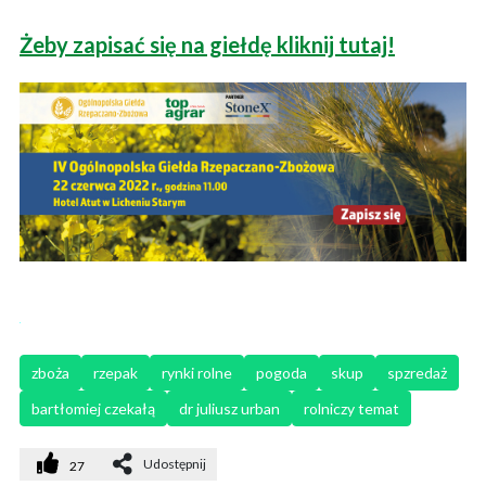
Żeby zapisać się na giełdę kliknij tutaj!
zboża
rzepak
rynki rolne
pogoda
skup
spzredaż
bartłomiej czekałą
dr juliusz urban
rolniczy temat
Udostępnij
27