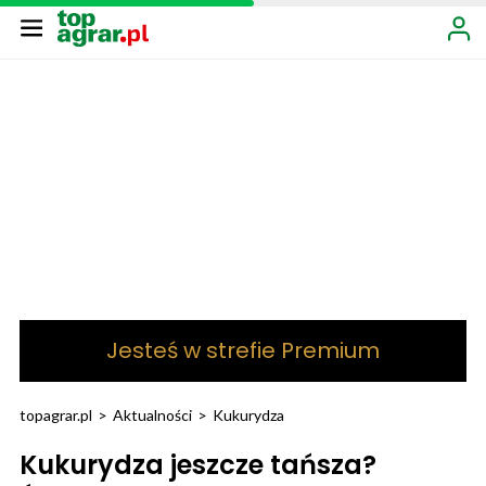
Jesteś w strefie Premium
topagrar.pl
>
Aktualności
>
Kukurydza
Kukurydza jeszcze tańsza?