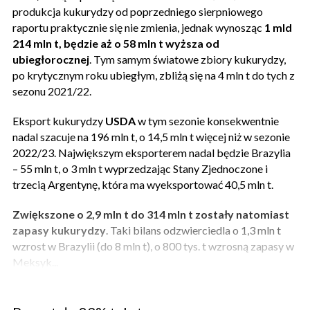
produkcja kukurydzy od poprzedniego sierpniowego
raportu praktycznie się nie zmienia, jednak wynosząc
1 mld
214 mln t, będzie aż o 58 mln t wyższa od
ubiegłorocznej
. Tym samym światowe zbiory kukurydzy,
po krytycznym roku ubiegłym, zbliżą się na 4 mln t do tych z
sezonu 2021/22.
Eksport kukurydzy
USDA
w tym sezonie konsekwentnie
nadal szacuje na 196 mln t, o 14,5 mln t więcej niż w sezonie
2022/23. Największym eksporterem nadal będzie Brazylia
– 55 mln t, o 3 mln t wyprzedzając Stany Zjednoczone i
trzecią Argentynę, która ma wyeksportować 40,5 mln t.
Zwiększone o 2,9 mln t do 314 mln t zostały natomiast
zapasy kukurydzy
. Taki bilans odzwierciedla o 1,3 mln t
wzrost w Brazylii (do 8 mln t), o 800 tys. t wzrosną zapasy w
Meksyk...