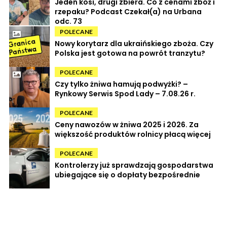
Jeden kosi, drugi zbiera. Co z cenami zbóż i
rzepaku? Podcast Czekał(a) na Urbana
odc. 73
POLECANE
Nowy korytarz dla ukraińskiego zboża. Czy
Polska jest gotowa na powrót tranzytu?
POLECANE
Czy tylko żniwa hamują podwyżki? –
Rynkowy Serwis Spod Lady – 7.08.26 r.
POLECANE
Ceny nawozów w żniwa 2025 i 2026. Za
większość produktów rolnicy płacą więcej
POLECANE
Kontrolerzy już sprawdzają gospodarstwa
ubiegające się o dopłaty bezpośrednie