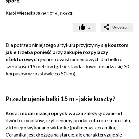
spore.
Karol Wieteska
28.06.2026., 08:00h
Udostępnij
4
Dla potrzeb niniejszego artykułu przyjrzymy się
kosztom
jakie trzeba ponieść przy zakupie rozpylaczy
eżektorowych
jedno- i dwustrumieniowych dla belki o
szerokości 15 metrów (gdzie standardowo obsadza się 30
korpusów w rozstawie co 50 cm).
Przezbrojenie belki 15 m - jakie koszty?
Koszt modernizacji opryskiwacza
zależy głównie od
dwóch czynników, czyli renomy producenta oraz materiału,
z którego wykonano wkładkę (polimer vs. ceramika).
Ceramika jest droższa na starcie, ale charakteryzuje się