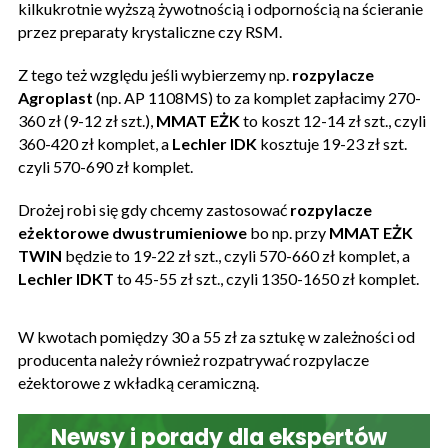
kilkukrotnie wyższą żywotnością i odpornością na ścieranie
przez preparaty krystaliczne czy RSM.
Z tego też względu jeśli wybierzemy np.
rozpylacze
Agroplast
(np. AP 1108MS) to za komplet zapłacimy 270-
360 zł (9-12 zł szt.),
MMAT EŻK
to koszt 12-14 zł szt., czyli
360-420 zł komplet, a
Lechler IDK
kosztuje 19-23 zł szt.
czyli 570-690 zł komplet.
Drożej robi się gdy chcemy zastosować
rozpylacze
eżektorowe dwustrumieniowe
bo np. przy
MMAT EŻK
TWIN
będzie to 19-22 zł szt., czyli 570-660 zł komplet, a
Lechler IDKT
to 45-55 zł szt., czyli 1350-1650 zł komplet.
W kwotach pomiędzy 30 a 55 zł za sztukę w zależności od
producenta należy również rozpatrywać rozpylacze
eżektorowe z wkładką ceramiczną.
Newsy i porady dla ekspertów