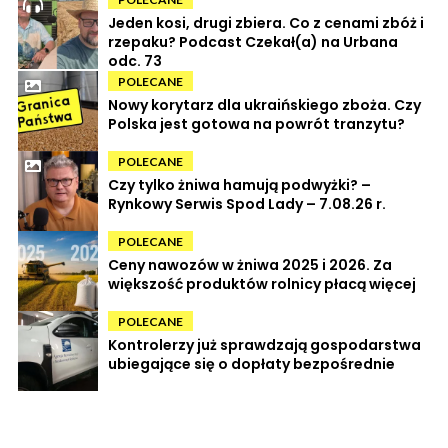
Jeden kosi, drugi zbiera. Co z cenami zbóż i
rzepaku? Podcast Czekał(a) na Urbana
odc. 73
POLECANE
Nowy korytarz dla ukraińskiego zboża. Czy
Polska jest gotowa na powrót tranzytu?
POLECANE
Czy tylko żniwa hamują podwyżki? –
Rynkowy Serwis Spod Lady – 7.08.26 r.
POLECANE
Ceny nawozów w żniwa 2025 i 2026. Za
większość produktów rolnicy płacą więcej
POLECANE
Kontrolerzy już sprawdzają gospodarstwa
ubiegające się o dopłaty bezpośrednie