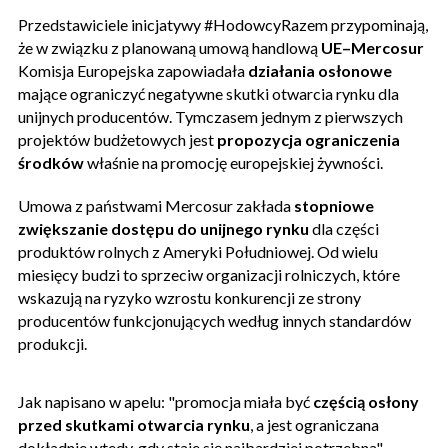
Przedstawiciele inicjatywy #HodowcyRazem przypominają,
że w związku z planowaną umową handlową
UE–Mercosur
Komisja Europejska zapowiadała
działania osłonowe
mające ograniczyć negatywne skutki otwarcia rynku dla
unijnych producentów. Tymczasem jednym z pierwszych
projektów budżetowych jest
propozycja ograniczenia
środków
właśnie na promocję europejskiej żywności.
Umowa z państwami Mercosur zakłada
stopniowe
zwiększanie dostępu do unijnego rynku
dla części
produktów rolnych z Ameryki Południowej. Od wielu
miesięcy budzi to sprzeciw organizacji rolniczych, które
wskazują na ryzyko wzrostu konkurencji ze strony
producentów funkcjonujących według innych standardów
produkcji.
Jak napisano w apelu: "promocja miała być
częścią osłony
przed skutkami otwarcia rynku
, a jest ograniczana
dokładnie wtedy, gdy staje się najbardziej potrzebna".