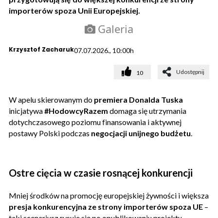
importerów spoza Unii Europejskiej.
Galeria
Krzysztof Zacharuk
07.07.2026., 10:00h
Udostępnij
10
W apelu skierowanym do
premiera Donalda Tuska
inicjatywa
#HodowcyRazem
domaga się utrzymania
dotychczasowego poziomu finansowania i aktywnej
postawy Polski podczas
negocjacji unijnego budżetu
.
Ostre cięcia w czasie rosnącej konkurencji
Mniej środków na promocję europejskiej żywności i większa
presja konkurencyjna ze strony importerów spoza UE
–
taki scenariusz rysuje się po opublikowaniu projektu