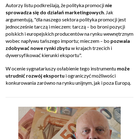
Autorzy listu podkreślają, że polityka promocji
nie
sprowadza się do działań marketingowych
. Jak
argumentują, "dla naszego sektora polityka promocji jest
jednocześnie tarczą i mieczem: tarczą – bo broni pozycji
polskich i europejskich producentów na rynku wewnętrznym
wobec napływu tańszego importu; mieczem – bo
pozwala
zdobywać nowe rynki zbytu
w krajach trzecich i
dywersyfikować kierunki eksportu".
W ocenie sygnatariuszy osłabienie tego instrumentu
może
utrudnić rozwój eksportu
i ograniczyć możliwości
konkurowania zarówno na rynku unijnym, jak i poza Europą.