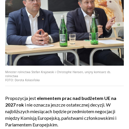
Minister rolnictwa Stefan Krajewski i Christophe Hansen, unijny komisarz ds.
rolnictwa
FOTO:
Dorota Kolasińska
Propozycja jest
elementem prac nad budżetem UE na
2027 rok
i nie oznacza jeszcze ostatecznej decyzji. W
najbliższych miesiącach będzie przedmiotem negocjacji
między Komisją Europejską, państwami członkowskimi i
Parlamentem Europejskim.