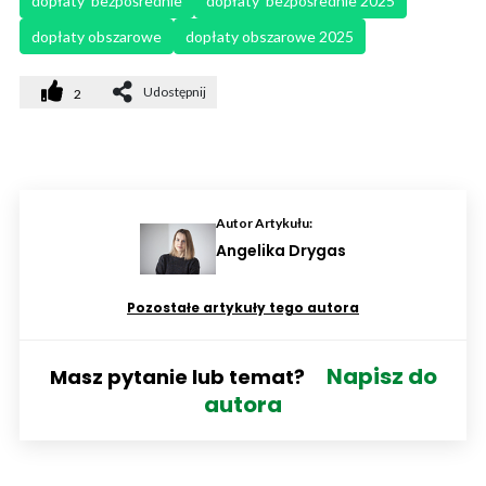
dopłaty  bezpośrednie
dopłaty  bezpośrednie 2025
dopłaty obszarowe
dopłaty obszarowe 2025
Udostępnij
2
Autor Artykułu:
Angelika Drygas
Pozostałe artykuły tego autora
Napisz do
Masz pytanie lub temat?
autora