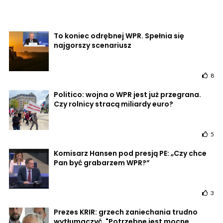
To koniec odrębnej WPR. Spełnia się
najgorszy scenariusz
8
Politico: wojna o WPR jest już przegrana.
Czy rolnicy stracą miliardy euro?
5
Komisarz Hansen pod presją PE: „Czy chce
Pan być grabarzem WPR?”
3
Prezes KRIR: grzech zaniechania trudno
wytłumaczyć. "Potrzebne jest mocne