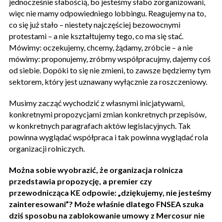
jednocześnie słabością, bo jesteśmy słabo zorganizowani,
więc nie mamy odpowiedniego lobbingu. Reagujemy na to,
co się już stało – niestety najczęściej bezowocnymi
protestami – a nie kształtujemy tego, co ma się stać.
Mówimy: oczekujemy, chcemy, żądamy, zróbcie – a nie
mówimy: proponujemy, zróbmy współpracujmy, dajemy coś
od siebie. Dopóki to się nie zmieni, to zawsze będziemy tym
sektorem, który jest uznawany wyłącznie za roszczeniowy.
Musimy zacząć wychodzić z własnymi inicjatywami,
konkretnymi propozycjami zmian konkretnych przepisów,
w konkretnych paragrafach aktów legislacyjnych. Tak
powinna wyglądać współpraca i tak powinna wyglądać rola
organizacji rolniczych.
Można sobie wyobrazić, że organizacja rolnicza
przedstawia propozycję, a premier czy
przewodnicząca KE odpowie: „dziękujemy, nie jesteśmy
zainteresowani”? Może właśnie dlatego FNSEA szuka
dziś sposobu na zablokowanie umowy z Mercosur nie