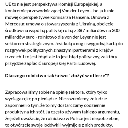
UE to nie jest perspektywa Komisji Europejskiej, a
konkretnie przewodniczącej Von der Leyen – bo ja tu nie
mówię o perspektywie komisarza Hansena. Umowa z
Mercosur, umowa o stowarzyszeniu z Ukrainą, obcięcie
środków na wspólną politykę rolną z 387 miliardów na 300
miliardów euro - rolnictwo dla von der Leyen nie jest
sektorem strategicznym. Jest kulą u nogi i wygodną kartą do
rozgrywek politycznych z naszymi partnerami z krajów
trzecich. I to jest błąd, ale to jest błąd polityczny, za który
przyjdzie zapłacić Europejskiej Partii Ludowej.
Dlaczego rolnictwo tak łatwo "złożyć w ofierze"?
Zapracowaliśmy sobie na opinię sektora, który tylko
wyciąga rękę po pieniądze. Nie rozumiemy, że ludzie
zapomnieli o tym, że to my dostarczamy codziennie
produkty na ich stół. Ja często używam takiego argumentu,
że jeżeli uważacie, że rolnictwo w Polsce jest niepotrzebne,
to otwórzcie swoje lodówki i wyjmijcie z nich produkty,