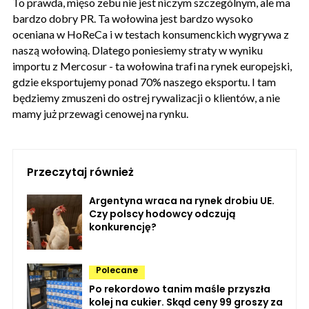
To prawda, mięso zebu nie jest niczym szczególnym, ale ma
bardzo dobry PR. Ta wołowina jest bardzo wysoko
oceniana w HoReCa i w testach konsumenckich wygrywa z
naszą wołowiną. Dlatego poniesiemy straty w wyniku
importu z Mercosur - ta wołowina trafi na rynek europejski,
gdzie eksportujemy ponad 70% naszego eksportu. I tam
będziemy zmuszeni do ostrej rywalizacji o klientów, a nie
mamy już przewagi cenowej na rynku.
Przeczytaj również
Argentyna wraca na rynek drobiu UE.
Czy polscy hodowcy odczują
konkurencję?
Polecane
Po rekordowo tanim maśle przyszła
kolej na cukier. Skąd ceny 99 groszy za