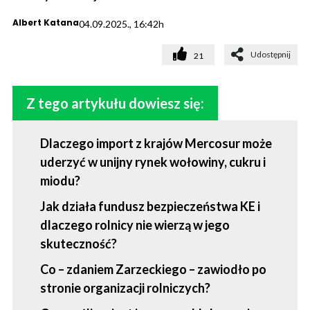
Albert Katana
04.09.2025., 16:42h
Udostępnij
21
Z tego artykułu dowiesz się:
Dlaczego import z krajów Mercosur może
uderzyć w unijny rynek wołowiny, cukru i
miodu?
Jak działa fundusz bezpieczeństwa KE i
dlaczego rolnicy nie wierzą w jego
skuteczność?
Co – zdaniem Zarzeckiego – zawiodło po
stronie organizacji rolniczych?