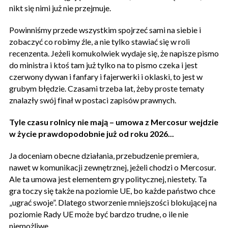
nikt się nimi już nie przejmuje.
Powinniśmy przede wszystkim spojrzeć sami na siebie i
zobaczyć co robimy źle, a nie tylko stawiać się w roli
recenzenta. Jeżeli komukolwiek wydaje się, że napisze pismo
do ministra i ktoś tam już tylko na to pismo czeka i jest
czerwony dywan i fanfary i fajerwerki i oklaski, to jest w
grubym błędzie. Czasami trzeba lat, żeby proste tematy
znalazły swój finał w postaci zapisów prawnych.
Tyle czasu rolnicy nie mają – umowa z Mercosur wejdzie
w życie prawdopodobnie już od roku 2026...
Ja doceniam obecne działania, przebudzenie premiera,
nawet w komunikacji zewnętrznej, jeżeli chodzi o Mercosur.
Ale ta umowa jest elementem gry politycznej, niestety. Ta
gra toczy się także na poziomie UE, bo każde państwo chce
„ugrać swoje”. Dlatego stworzenie mniejszości blokującej na
poziomie Rady UE może być bardzo trudne, o ile nie
niemożliwe.