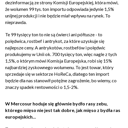
dezinformacją ze strony Komisji Europejskiej, która mówi,
że wolumen 99 tys. ton importu odpowiada jedynie 1,5%
unijnej produkcji i nie będzie miał wpływu na rynek. To
nieprawda.
Te 99 tysięcy ton to nie są ćwierci ani półtusze - to
polędwica, rostbef i antrykot, za które uzyskuje się
najlepsze ceny. A antrykotów, rostbefów i polędwic
produkujemy w Unii ok. 700 tysięcy ton, więc nagle z tych
1,5%, o którym mówi Komisja Europejska, robi się 15%
najbardziej zyskownego wolumenu. To jest towar, który
sprzedaje się w sektorze HoReCa, dlatego ten import
będzie dla nas stanowił potężne zagrożenie, bo wiemy, co
znaczy spadek rentowności o 1,5-2%.
W Mercosur hoduje się głównie bydło rasy zebu,
którego mięso nie jest tak dobre, jak mięso z bydła ras
europejskich...