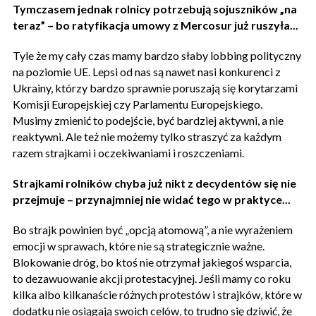
Tymczasem jednak rolnicy potrzebują sojuszników „na
teraz” – bo ratyfikacja umowy z Mercosur już ruszyła...
Tyle że my cały czas mamy bardzo słaby lobbing polityczny
na poziomie UE. Lepsi od nas są nawet nasi konkurenci z
Ukrainy, którzy bardzo sprawnie poruszają się korytarzami
Komisji Europejskiej czy Parlamentu Europejskiego.
Musimy zmienić to podejście, być bardziej aktywni, a nie
reaktywni. Ale też nie możemy tylko straszyć za każdym
razem strajkami i oczekiwaniami i roszczeniami.
Strajkami rolników chyba już nikt z decydentów się nie
przejmuje – przynajmniej nie widać tego w praktyce...
Bo strajk powinien być „opcją atomową”, a nie wyrażeniem
emocji w sprawach, które nie są strategicznie ważne.
Blokowanie dróg, bo ktoś nie otrzymał jakiegoś wsparcia,
to dezawuowanie akcji protestacyjnej. Jeśli mamy co roku
kilka albo kilkanaście różnych protestów i strajków, które w
dodatku nie osiągają swoich celów, to trudno się dziwić, że