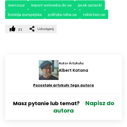
mercosur
import wołowiny do ue
jacek zarzecki
komisja europejska
polityka rolna ue
rolnictwo ue
Udostępnij
21
Autor Artykułu:
Albert Katana
Pozostałe artykuły tego autora
Napisz do
Masz pytanie lub temat?
autora