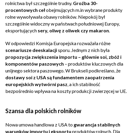
rolnictwa był szczególnie trudny.
Groźba 30-
procentowych ceł
obejmujących m.in wybrane produkty
rolne wywoływała obawy rolników. Niepokój był
szczególnie widoczny w państwach południowej Europy,
eksportujących
sery, oliwę z oliwek czy makaron
.
W odpowiedzi Komisja Europejska rozważała różne
scenariusze deeskalacji
sporu. Jednym z nich była
propozycja zwiększenia importu – głównie soi, zbóż i
komponentów paszowych
– produktów kluczowych dla
unijnego sektora paszowego. W Brukseli podkreślano, że
dostawy soi z USA
są fundamentem zaopatrzenia
europejskich wytwórni pasz
, a ich stabilność
bezpośrednio wpływa na koszty produkcji zwierzęcej w UE.
Szansa dla polskich rolników
Nowa umowa handlowa z USA to
gwarancja stabilnych
warunków importu i eksportu
produktów rolnych. Dla