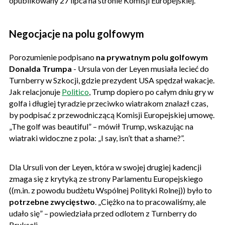
opublikowany 27 lipca na stronie Komisji Europejskiej.
Negocjacje na polu golfowym
Porozumienie podpisano
na prywatnym polu golfowym
Donalda Trumpa
- Ursula von der Leyen musiała lecieć do
Turnberry w Szkocji, gdzie prezydent USA spędzał wakacje.
Jak relacjonuje
Politico
, Trump dopiero po całym dniu gry w
golfa i długiej tyradzie przeciwko wiatrakom znalazł czas,
by podpisać z przewodniczącą Komisji Europejskiej umowę.
„The golf was beautiful” – mówił Trump, wskazując na
wiatraki widoczne z pola: „I say, isn’t that a shame?”.
Dla Ursuli von der Leyen, która w swojej drugiej kadencji
zmaga się z krytyką ze strony Parlamentu Europejskiego
((m.in. z powodu budżetu Wspólnej Polityki Rolnej)) było to
potrzebne zwycięstwo
. „Ciężko na to pracowaliśmy, ale
udało się” – powiedziała przed odlotem z Turnberry do
Brukseli.