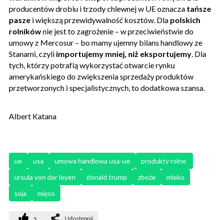
producentów drobiu i trzody chlewnej w UE oznacza
tańsze
pasze
i większą przewidywalność kosztów. Dla
polskich
rolników
nie jest to zagrożenie – w przeciwieństwie do
umowy z Mercosur – bo mamy ujemny bilans handlowy ze
Stanami, czyli
importujemy mniej, niż eksportujemy
. Dla
tych, którzy potrafią wykorzystać otwarcie rynku
amerykańskiego do zwiększenia sprzedaży produktów
przetworzonych i specjalistycznych, to dodatkowa szansa.
Albert Katana
ue
usa
umowa handlowa usa-ue
produkty rolne 
ursula von der leyen
donald trump
zboże
mleko
soja
mięso
Udostępnij
2