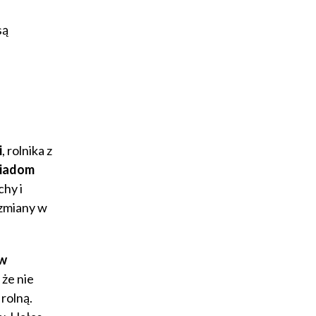
są
i
, rolnika z
siadom
hy i
 zmiany w
w
, że nie
rolną.