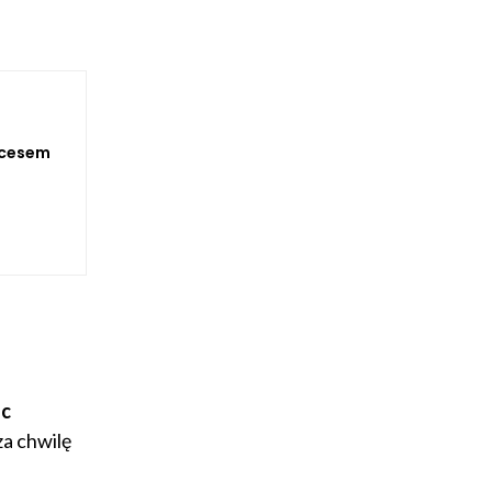
kcesem
ac
za chwilę