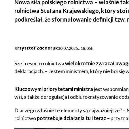
Nowa siła polskiego rolnictwa – właśnie ta
rolnictwa Stefana Krajewskiego, który stoi 
podkreślał, że sformułowanie definicji tzw.
Krzysztof Zacharuk
30.07.2025., 18:05h
Szef resortu rolnictwa
wielokrotnie zwracał uwagę
deklaracjach. – Jestem ministrem, który nie boi się
Kluczowymi priorytetami ministra
jest wspomniana
wsi, a także deregulacja i odbiurokratyzowanie cod
Dlaczego właśnie te elementy są najważniejsze? – 
rolnictwo
potrzebuje działania tu i teraz
– przyznał