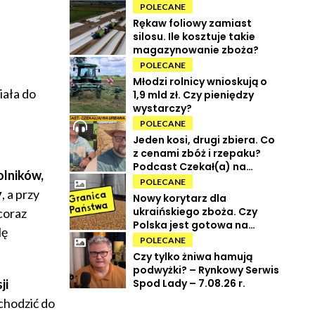
POLECANE
Rękaw foliowy zamiast
silosu. Ile kosztuje takie
magazynowanie zboża?
POLECANE
Młodzi rolnicy wnioskują o
iała do
1,9 mld zł. Czy pieniędzy
wystarczy?
POLECANE
Jeden kosi, drugi zbiera. Co
z cenami zbóż i rzepaku?
Podcast Czekał(a) na
olników,
Urbana odc. 73
POLECANE
y
, a przy
Nowy korytarz dla
ukraińskiego zboża. Czy
coraz
Polska jest gotowa na
lę
powrót tranzytu?
POLECANE
Czy tylko żniwa hamują
podwyżki? – Rynkowy Serwis
Spod Lady – 7.08.26 r.
ji
chodzić do