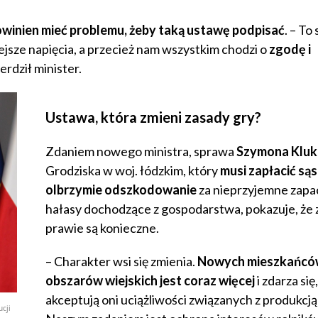
owinien mieć problemu, żeby taką ustawę podpisać
. – To 
iejsze napięcia, a przecież nam wszystkim chodzi o
zgodę i
erdził minister.
Ustawa, która zmieni zasady gry?
Zdaniem nowego ministra, sprawa
Szymona Kluk
Grodziska w woj. łódzkim, który
musi zapłacić są
olbrzymie odszkodowanie
za nieprzyjemne zapac
hałasy dochodzące z gospodarstwa, pokazuje, że
prawie są konieczne.
– Charakter wsi się zmienia.
Nowych mieszkańcó
obszarów wiejskich jest coraz więcej
i zdarza się
akceptują oni uciążliwości związanych z produkcją 
ucji