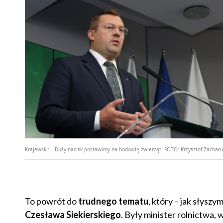
Krajewski: – Duży nacisk postawimy na hodowlę zwierząt
FOTO:
Krzysztof Zacharu
To powrót do
trudnego tematu
, który – jak słys
Czesława Siekierskiego
. Były minister rolnictwa