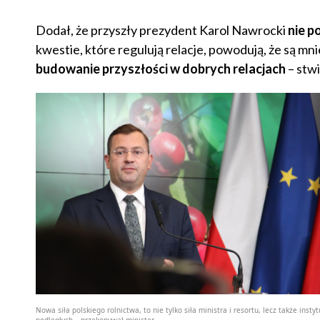
Dodał, że przyszły prezydent Karol Nawrocki
nie p
kwestie, które regulują relacje, powodują, że są mn
budowanie przyszłości w dobrych relacjach
– stwi
Nowa siła polskiego rolnictwa, to nie tylko siła ministra i resortu, lecz także instyt
podległych –​ przekonywał minister