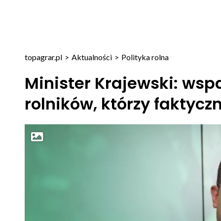
topagrar.pl
>
Aktualności
>
Polityka rolna
Minister Krajewski: wsp
rolników, którzy faktyc