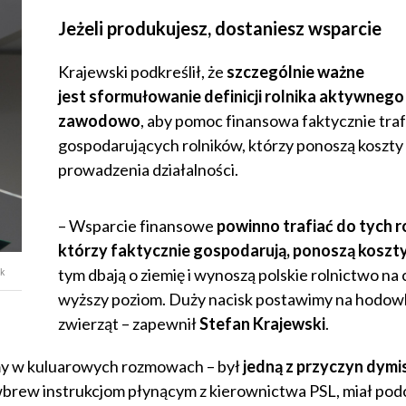
Jeżeli produkujesz, dostaniesz wsparcie
Krajewski podkreślił, że
szczególnie ważne
jest sformułowanie definicji rolnika aktywnego
zawodowo
, aby pomoc finansowa faktycznie traf
gospodarujących rolników, którzy ponoszą koszty
prowadzenia działalności.
– Wsparcie finansowe
powinno trafiać do tych r
którzy faktycznie gospodarują, ponoszą koszt
tym dbają o ziemię i wynoszą polskie rolnictwo na 
k
wyższy poziom. Duży nacisk postawimy na hodow
zwierząt – zapewnił
Stefan Krajewski
.
zymy w kuluarowych rozmowach – był
jedną z przyczyn dymis
, wbrew instrukcjom płynącym z kierownictwa PSL, miał pod