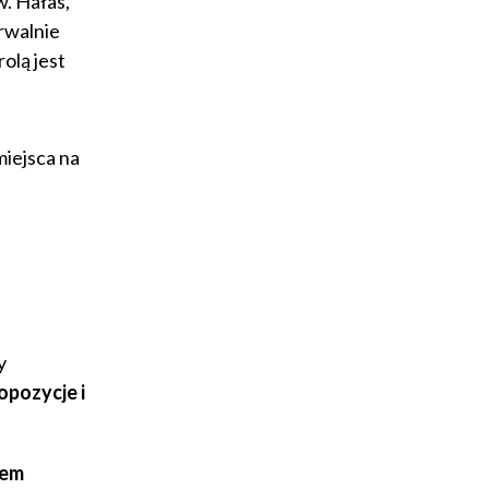
. Hałas,
rwalnie
rolą jest
miejsca na
y
opozycje i
iem