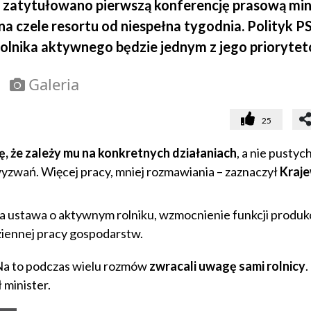
k zatytułowano pierwszą konferencję prasową min
na czele resortu od niespełna tygodnia. Polityk P
 rolnika aktywnego będzie jednym z jego priorytet
Galeria
25
, że zależy mu na konkretnych działaniach
, a nie pustyc
 wyzwań. Więcej pracy, mniej rozmawiania – zaznaczył
Kraje
 ustawa o aktywnym rolniku, wzmocnienie funkcji produk
ziennej pracy gospodarstw.
Na to
podczas wielu rozmów
zwracali uwagę sami rolnicy
.
 minister.