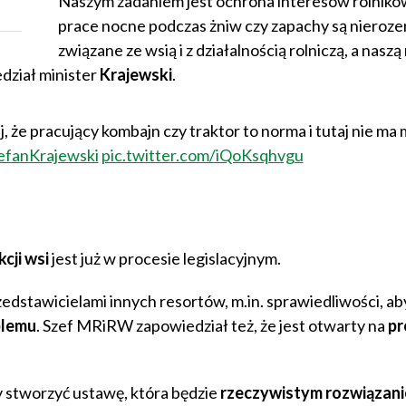
Naszym zadaniem jest ochrona interesów rolników
prace nocne podczas żniw czy zapachy są nieroze
związane ze wsią i z działalnością rolniczą, a naszą 
dział minister
Krajewski
.
 że pracujący kombajn czy traktor to norma i tutaj nie ma 
efanKrajewski
pic.twitter.com/iQoKsqhvgu
cji wsi
jest już w procesie legislacyjnym.
dstawicielami innych resortów, m.in. sprawiedliwości, ab
blemu
. Szef MRiRW zapowiedział też, że jest otwarty na
pr
 stworzyć ustawę, która będzie
rzeczywistym rozwiązan