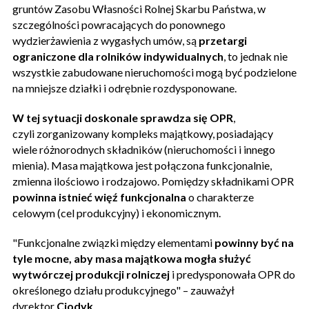
gruntów Zasobu Własności Rolnej Skarbu Państwa, w
szczególności powracających do ponownego
wydzierżawienia z wygasłych umów, są
przetargi
ograniczone dla rolników indywidualnych
, to jednak nie
wszystkie zabudowane nieruchomości mogą być podzielone
na mniejsze działki i odrębnie rozdysponowane.
W tej sytuacji doskonale sprawdza się OPR
,
czyli zorganizowany kompleks majątkowy, posiadający
wiele różnorodnych składników (nieruchomości i innego
mienia). Masa majątkowa jest połączona funkcjonalnie,
zmienna ilościowo i rodzajowo. Pomiędzy składnikami OPR
powinna istnieć więź funkcjonalna
o charakterze
celowym (cel produkcyjny) i ekonomicznym.
"Funkcjonalne związki między elementami
powinny być na
tyle mocne, aby masa majątkowa mogła służyć
wytwórczej produkcji rolniczej
i predysponowała OPR do
określonego działu produkcyjnego" – zauważył
dyrektor
Ciodyk
.