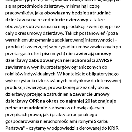
się na przedmiocie dzierżawy, minimalną liczbę
pracowników, jaką
obowiązany będzie zatrudniać
dzierżawca na przedmiocie dzierżawy
, a także
obowiązek utrzymania na niej produkcji zwierzęcej przez
cały okres umowy dzierżawy. Takich postanowień (poza
warunkiem utrzymania zadeklarowanej intensywności –
produkcji zwierzęcej w przypadku umów zawieranych po
przetargach ofert pisemnych)
nie zawierają umowy
dzierżawy zabudowanych nieruchomości ZWRSP
zawierane w wyniku przetargów ograniczonych do
rolników indywidualnych. W kontekście obligatoryjnego
wykorzystania dzierżawionych budynków do intensywnej
produkcji zwierzęcej prowadzonej przez cały okres
dzierżawy, przejęcia zatrudnienia
zawarcie umowy
dzierżawy OPR na okres co najmniej 20 lat znajduje
pełne uzasadnienie
zarówno w obowiązujących
przepisach prawa, jak i praktyce racjonalnego
gospodarowania nieruchomościami rolnymi Skarbu
Państwa" – czytamy w odpowiedzi skierowanej do KRIR.