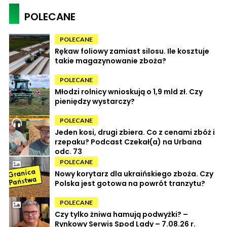
POLECANE
POLECANE
Rękaw foliowy zamiast silosu. Ile kosztuje
takie magazynowanie zboża?
POLECANE
Młodzi rolnicy wnioskują o 1,9 mld zł. Czy
pieniędzy wystarczy?
POLECANE
Jeden kosi, drugi zbiera. Co z cenami zbóż i
rzepaku? Podcast Czekał(a) na Urbana
odc. 73
POLECANE
Nowy korytarz dla ukraińskiego zboża. Czy
Polska jest gotowa na powrót tranzytu?
POLECANE
Czy tylko żniwa hamują podwyżki? –
Rynkowy Serwis Spod Lady – 7.08.26 r.