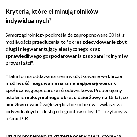
Kryteria, które eliminują rolników
indywidualnych?
Samorząd rolniczy podkreśla, że zaproponowane 30 lat, z
możliwością przedłużenia, to
"okres zdecydowanie zbyt
długi i niegwarantujący elastycznego oraz
sprawiedliwego gospodarowania zasobami rolnymi w
przyszłości"
.
"Taka forma oddawania ziemi w użytkowanie
wyklucza
możliwość reagowania na zmieniające się warunki
społeczne
, gospodarcze i środowiskowe. Proponujemy
ustalenie
maksymalnego okresu dzierżawy na 15 lat
, co
umożliwi również większej liczbie rolników – zwłaszcza
indywidualnych – dostęp do gruntów rolnych" – czytamy w
piśmie PIR.
Drugim problemem są
kryteria oceny ofert
, które – w