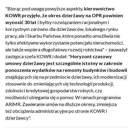
"Biorąc pod uwagę powyższe aspekty,
kierownictwo
KOWR przyjęło, że okres dzierżawy na OPR powinien
wynosić 30 lat
i byłby rozwiązaniem racjonalnym i
korzystnym zarówno dla dzierżawców, lokalnego rynku
pracy, ale i Skarbu Państwa, które ponadto umożliwia nie
tylko efektywne wykorzystanie potencjału nieruchomości,
ale także wspiera długofalowy rozwój rolnictwa" – zauważył
zastępca szefa KOWR i dodał: "
Horyzont czasowy
umowy dzierżawy jest szczególnie istotny w zakresie
ponoszenia wydatków na remonty budynków i budowli
znajdujących się na przedmiocie dzierżawy, ich modernizacji
stosownie do zmieniających się technologii produkcji,
zdolności kredytowej gospodarstw rolnych, czy
możliwości ubiegania się o pomoc W ramach programów
ARiMR. Zawieranie umów na dłuższe okresy, zmniejsza
też obciążenia administracyjne po stronie KOWR i
dzierżawcy".