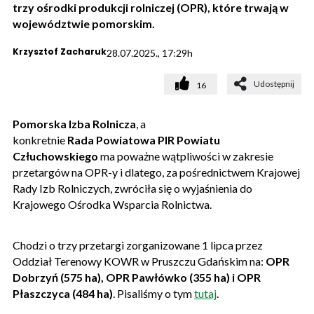
trzy ośrodki produkcji rolniczej (OPR), które trwają w
województwie pomorskim.
Krzysztof Zacharuk
28.07.2025., 17:29h
Udostępnij
16
Pomorska Izba Rolnicza
, a
konkretnie
Rada Powiatowa PIR Powiatu
Człuchowskiego
ma poważne wątpliwości w zakresie
przetargów na OPR-y i dlatego, za pośrednictwem Krajowej
Rady Izb Rolniczych, zwróciła się o wyjaśnienia do
Krajowego Ośrodka Wsparcia Rolnictwa.
Chodzi o trzy przetargi zorganizowane 1 lipca przez
Oddział Terenowy KOWR w Pruszczu Gdańskim na:
OPR
Dobrzyń (575 ha), OPR Pawłówko (355 ha) i OPR
Płaszczyca (484 ha)
. Pisaliśmy o tym
tutaj
.