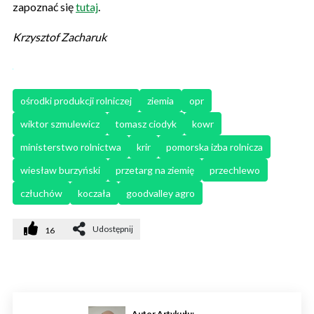
zapoznać się
tutaj
.
Krzysztof Zacharuk
ośrodki produkcji rolniczej
ziemia
opr
wiktor szmulewicz
tomasz ciodyk
kowr
ministerstwo rolnictwa
krir
pomorska izba rolnicza
wiesław burzyński
przetarg na ziemię
przechlewo
człuchów
koczała
goodvalley agro
Udostępnij
16
Autor Artykułu: