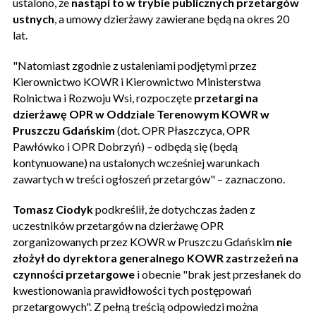
ustalono, że
nastąpi to w trybie publicznych przetargów
ustnych
, a umowy dzierżawy zawierane będą na okres 20
lat.
"Natomiast zgodnie z ustaleniami podjętymi przez
Kierownictwo KOWR i Kierownictwo Ministerstwa
Rolnictwa i Rozwoju Wsi, rozpoczęte
przetargi na
dzierżawę OPR w Oddziale Terenowym KOWR w
Pruszczu Gdańskim
(dot. OPR Płaszczyca, OPR
Pawłówko i OPR Dobrzyń) – odbędą się (będą
kontynuowane) na ustalonych wcześniej warunkach
zawartych w treści ogłoszeń przetargów" – zaznaczono.
Tomasz Ciodyk
podkreślił, że dotychczas żaden z
uczestników przetargów na dzierżawę OPR
zorganizowanych przez KOWR w Pruszczu Gdańskim
nie
złożył do dyrektora generalnego KOWR zastrzeżeń na
czynności przetargowe
i obecnie "brak jest przesłanek do
kwestionowania prawidłowości tych postępowań
przetargowych". Z pełną treścią odpowiedzi można