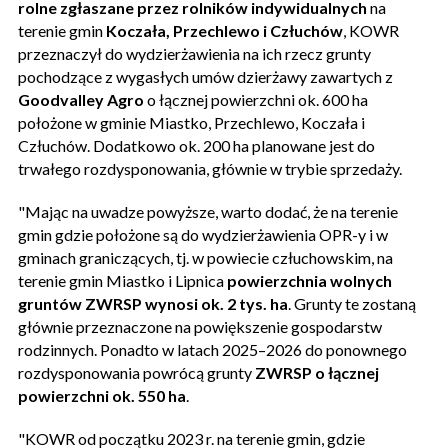
rolne zgłaszane przez rolników indywidualnych
na
terenie gmin
Koczała, Przechlewo i Człuchów
, KOWR
przeznaczył do wydzierżawienia na ich rzecz grunty
pochodzące z wygasłych umów dzierżawy zawartych z
Goodvalley Agro
o łącznej powierzchni ok. 600 ha
położone w gminie Miastko, Przechlewo, Koczała i
Człuchów. Dodatkowo ok. 200 ha planowane jest do
trwałego rozdysponowania, głównie w trybie sprzedaży.
"Mając na uwadze powyższe, warto dodać, że na terenie
gmin gdzie położone są do wydzierżawienia OPR-y i w
gminach graniczących, tj. w powiecie człuchowskim, na
terenie gmin Miastko i Lipnica
powierzchnia wolnych
gruntów ZWRSP wynosi ok. 2 tys. ha
. Grunty te zostaną
głównie przeznaczone na powiększenie gospodarstw
rodzinnych. Ponadto w latach 2025–2026 do ponownego
rozdysponowania powrócą grunty
ZWRSP o łącznej
powierzchni ok. 550 ha
.
"KOWR od początku 2023 r. na terenie gmin, gdzie