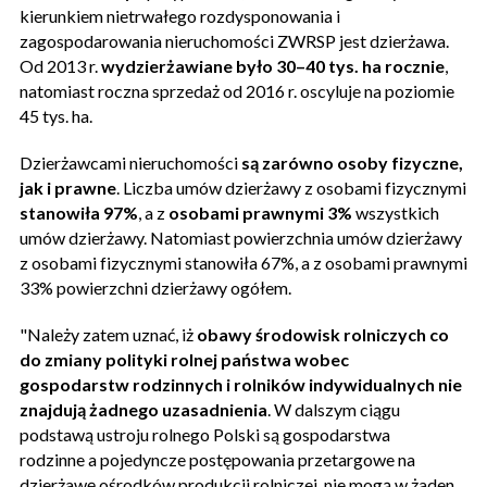
kierunkiem nietrwałego rozdysponowania i
zagospodarowania nieruchomości ZWRSP jest dzierżawa.
Od 2013 r.
wydzierżawiane było 30–40 tys. ha rocznie
,
natomiast roczna sprzedaż od 2016 r. oscyluje na poziomie
45 tys. ha.
Dzierżawcami nieruchomości
są
zarówno osoby fizyczne,
jak i prawne
. Liczba umów dzierżawy z osobami fizycznymi
stanowiła 97%
, a z
osobami prawnymi 3%
wszystkich
umów dzierżawy. Natomiast powierzchnia umów dzierżawy
z osobami fizycznymi stanowiła 67%, a z osobami prawnymi
33% powierzchni dzierżawy ogółem.
"Należy zatem uznać, iż
obawy środowisk rolniczych co
do zmiany polityki rolnej państwa wobec
gospodarstw rodzinnych i rolników indywidualnych nie
znajdują żadnego uzasadnienia
. W dalszym ciągu
podstawą ustroju rolnego Polski są gospodarstwa
rodzinne a pojedyncze postępowania przetargowe na
dzierżawę ośrodków produkcji rolniczej, nie mogą w żaden