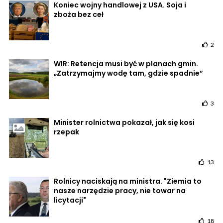
Koniec wojny handlowej z USA. Soja i
zboża bez ceł
2
WIR: Retencja musi być w planach gmin.
„Zatrzymajmy wodę tam, gdzie spadnie”
3
Minister rolnictwa pokazał, jak się kosi
rzepak
13
Rolnicy naciskają na ministra. "Ziemia to
nasze narzędzie pracy, nie towar na
licytacji"
18