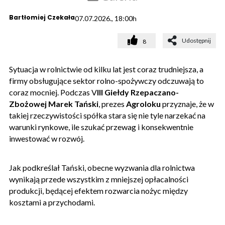
Bartłomiej Czekała
07.07.2026., 18:00h
Udostępnij
8
Sytuacja w rolnictwie od kilku lat jest coraz trudniejsza, a
firmy obsługujące sektor rolno-spożywczy odczuwają to
coraz mocniej. Podczas V
III Giełdy Rzepaczano-
Zbożowej
Marek Tański
, prezes
Agroloku
przyznaje, że w
takiej rzeczywistości spółka stara się nie tyle narzekać na
warunki rynkowe, ile szukać przewag i konsekwentnie
inwestować w rozwój.
Jak podkreślał Tański, obecne wyzwania dla rolnictwa
wynikają przede wszystkim z mniejszej opłacalności
produkcji, będącej efektem rozwarcia nożyc między
kosztami a przychodami.