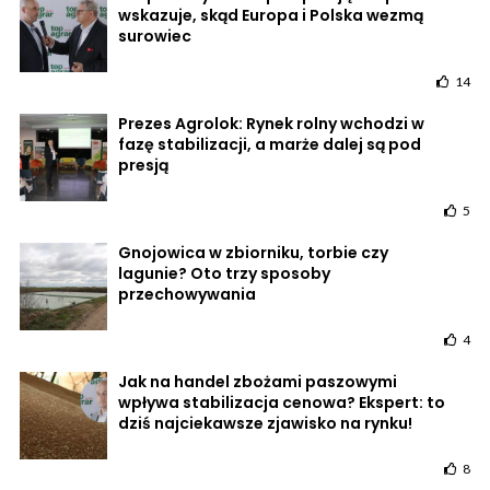
wskazuje, skąd Europa i Polska wezmą
surowiec
14
Prezes Agrolok: Rynek rolny wchodzi w
fazę stabilizacji, a marże dalej są pod
presją
5
Gnojowica w zbiorniku, torbie czy
lagunie? Oto trzy sposoby
przechowywania
4
Jak na handel zbożami paszowymi
wpływa stabilizacja cenowa? Ekspert: to
dziś najciekawsze zjawisko na rynku!
8