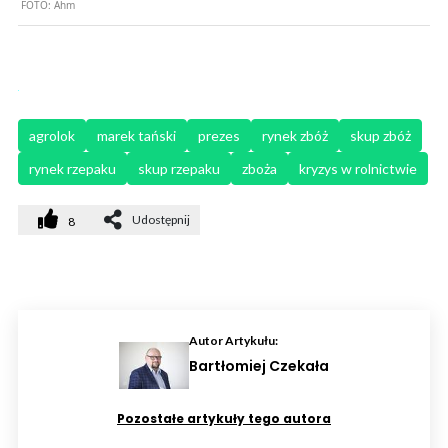
FOTO:
Ahm
agrolok
marek tański
prezes
rynek zbóż
skup zbóż
rynek rzepaku
skup rzepaku
zboża
kryzys w rolnictwie
Udostępnij
8
Autor Artykułu:
Bartłomiej Czekała
Pozostałe artykuły tego autora