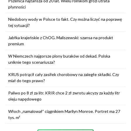
Pszenica najtańsza od 20 lat. Wielu rolnikom grozi utrata
płynności
Niedobory wody w Polsce to fakt. Czy można liczyć na poprawę
tej sytuacji?
Jabłka krajeńskie z ChOG. Maliszewski: szansa na produkt
premium
W Niemczech najgorsze plony buraków od dekad. Polska
uniknie tego scenariusza?
KRUS potrącił cały zasiłek chorobowy na zaległe składki. Czy
miał do tego prawo?
Paliwo po 8 zł za litr. KRIR chce 2 zł zwrotu akcyzy za każdy litr
oleju napędowego
Włoch „namalował” ciągnikiem Marilyn Monroe. Portret ma 27
tys. m²