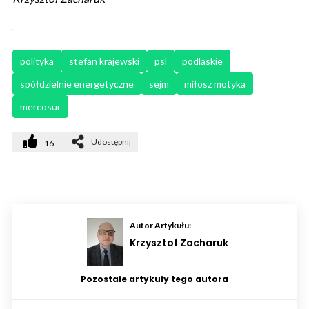
polityka
stefan krajewski
psl
podlaskie
spółdzielnie energetyczne
sejm
miłosz motyka
mercosur
Udostępnij
16
Autor Artykułu:
Krzysztof Zacharuk
Pozostałe artykuły tego autora