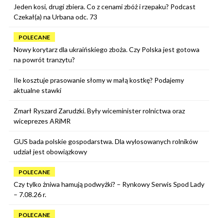
Jeden kosi, drugi zbiera. Co z cenami zbóż i rzepaku? Podcast
Czekał(a) na Urbana odc. 73
POLECANE
Nowy korytarz dla ukraińskiego zboża. Czy Polska jest gotowa
na powrót tranzytu?
Ile kosztuje prasowanie słomy w małą kostkę? Podajemy
aktualne stawki
Zmarł Ryszard Zarudzki. Były wiceminister rolnictwa oraz
wiceprezes ARiMR
GUS bada polskie gospodarstwa. Dla wylosowanych rolników
udział jest obowiązkowy
POLECANE
Czy tylko żniwa hamują podwyżki? – Rynkowy Serwis Spod Lady
– 7.08.26 r.
POLECANE