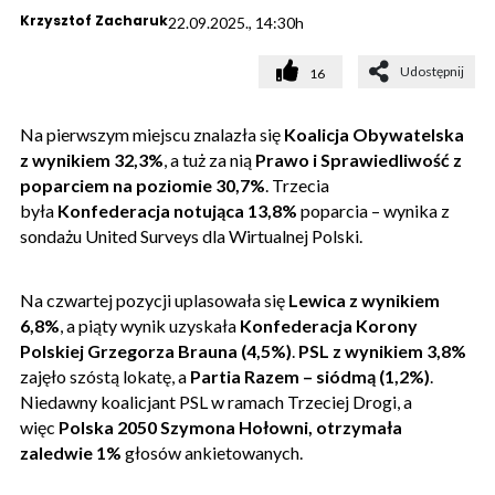
Krzysztof Zacharuk
22.09.2025., 14:30h
Udostępnij
16
Na pierwszym miejscu znalazła się
Koalicja Obywatelska
z wynikiem 32,3%
, a tuż za nią
Prawo i Sprawiedliwość z
poparciem na poziomie 30,7%
. Trzecia
była
Konfederacja notująca 13,8%
poparcia – wynika z
sondażu United Surveys dla Wirtualnej Polski.
Na czwartej pozycji uplasowała się
Lewica z wynikiem
6,8%
, a piąty wynik uzyskała
Konfederacja Korony
Polskiej Grzegorza Brauna (4,5%)
.
PSL z wynikiem 3,8%
zajęło szóstą lokatę, a
Partia Razem –
siódmą (1,2%)
.
Niedawny koalicjant PSL w ramach Trzeciej Drogi, a
więc
Polska 2050 Szymona Hołowni, otrzymała
zaledwie 1%
głosów ankietowanych.