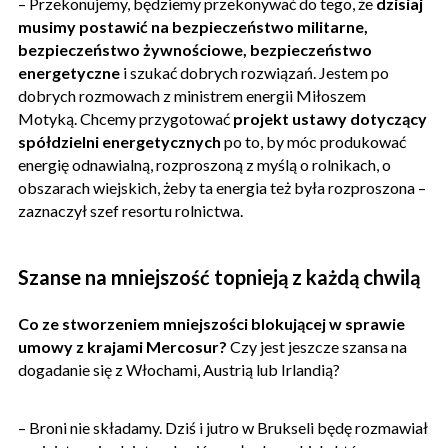
– Przekonujemy, będziemy przekonywać do tego, że
dzisiaj
musimy postawić na bezpieczeństwo militarne,
bezpieczeństwo żywnościowe, bezpieczeństwo
energetyczne
i szukać dobrych rozwiązań. Jestem po
dobrych rozmowach z ministrem energii Miłoszem
Motyką. Chcemy przygotować
projekt ustawy dotyczący
spółdzielni energetycznych
po to, by móc produkować
energię odnawialną, rozproszoną z myślą o rolnikach, o
obszarach wiejskich, żeby ta energia też była rozproszona –
zaznaczył szef resortu rolnictwa.
Szanse na mniejszość topnieją z każdą chwilą
Co ze stworzeniem mniejszości blokującej w sprawie
umowy z krajami Mercosur?
Czy jest jeszcze szansa na
dogadanie się z Włochami, Austrią lub Irlandią?
– Broni nie składamy. Dziś i jutro w Brukseli będę rozmawiał