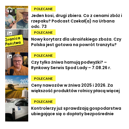
POLECANE
Jeden kosi, drugi zbiera. Co z cenami zbóż i
rzepaku? Podcast Czekał(a) na Urbana
odc. 73
POLECANE
Nowy korytarz dla ukraińskiego zboża. Czy
Polska jest gotowa na powrót tranzytu?
POLECANE
Czy tylko żniwa hamują podwyżki? –
Rynkowy Serwis Spod Lady – 7.08.26 r.
POLECANE
Ceny nawozów w żniwa 2025 i 2026. Za
większość produktów rolnicy płacą więcej
POLECANE
Kontrolerzy już sprawdzają gospodarstwa
ubiegające się o dopłaty bezpośrednie