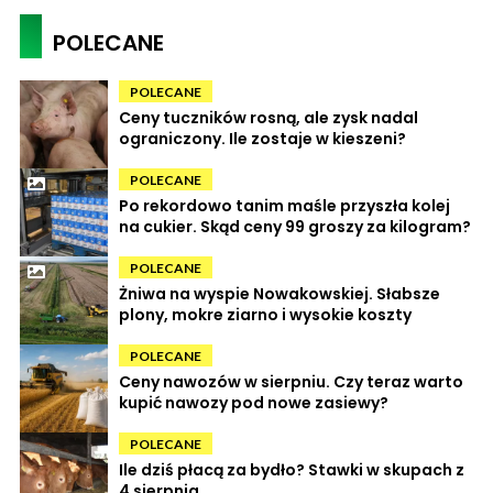
POLECANE
POLECANE
Ceny tuczników rosną, ale zysk nadal
ograniczony. Ile zostaje w kieszeni?
POLECANE
Po rekordowo tanim maśle przyszła kolej
na cukier. Skąd ceny 99 groszy za kilogram?
POLECANE
Żniwa na wyspie Nowakowskiej. Słabsze
plony, mokre ziarno i wysokie koszty
POLECANE
Ceny nawozów w sierpniu. Czy teraz warto
kupić nawozy pod nowe zasiewy?
POLECANE
Ile dziś płacą za bydło? Stawki w skupach z
4 sierpnia