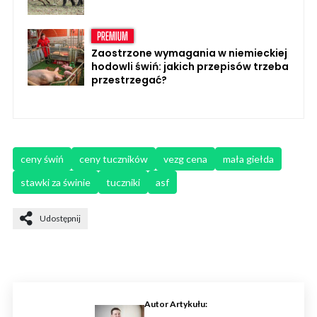
Zaostrzone wymagania w niemieckiej
hodowli świń: jakich przepisów trzeba
przestrzegać?
ceny świń
ceny tuczników
vezg cena
mała giełda
stawki za świnie
tuczniki
asf
Udostępnij
Autor Artykułu: