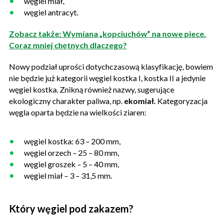
węgiel miał,
węgiel antracyt.
Zobacz także: Wymiana „kopciuchów” na nowe piece.
Coraz mniej chętnych dlaczego?
Nowy podział uprości dotychczasową klasyfikację, bowiem
nie będzie już kategorii węgiel kostka I, kostka II a jedynie
węgiel kostka. Znikną również nazwy, sugerujące
ekologiczny charakter paliwa, np.
ekomiał.
Kategoryzacja
węgla oparta będzie na wielkości ziaren:
węgiel kostka: 63 – 200 mm,
węgiel orzech – 25 – 80 mm,
węgiel groszek – 5 – 40 mm,
węgiel miał – 3 – 31,5 mm.
Który węgiel pod zakazem?