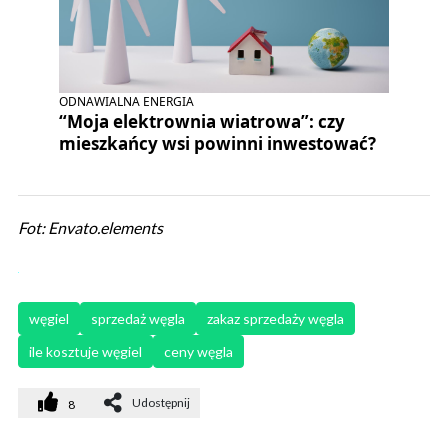
ODNAWIALNA ENERGIA
“Moja elektrownia wiatrowa”: czy
mieszkańcy wsi powinni inwestować?
Fot: Envato.elements
węgiel
sprzedaż węgla
zakaz sprzedaży węgla
ile kosztuje węgiel
ceny węgla
Udostępnij
8