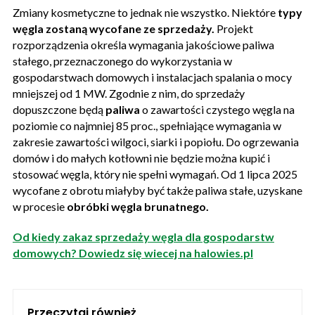
Zmiany kosmetyczne to jednak nie wszystko. Niektóre
typy
węgla zostaną wycofane ze sprzedaży.
Projekt
rozporządzenia określa wymagania jakościowe paliwa
stałego, przeznaczonego do wykorzystania w
gospodarstwach domowych i instalacjach spalania o mocy
mniejszej od 1 MW. Zgodnie z nim, do sprzedaży
dopuszczone będą
paliwa
o zawartości czystego węgla na
poziomie co najmniej 85 proc., spełniające wymagania w
zakresie zawartości wilgoci, siarki i popiołu. Do ogrzewania
domów i do małych kotłowni nie będzie można kupić i
stosować węgla, który nie spełni wymagań. Od 1 lipca 2025
wycofane z obrotu miałyby być także paliwa stałe, uzyskane
w procesie
obróbki węgla brunatnego.
Od kiedy zakaz sprzedaży węgla dla gospodarstw
domowych? Dowiedz się wiecej na halowies.pl
Przeczytaj również