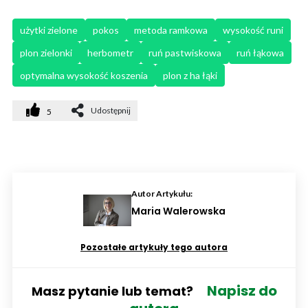
użytki zielone
pokos
metoda ramkowa
wysokość runi
plon zielonki
herbometr
ruń pastwiskowa
ruń łąkowa
optymalna wysokość koszenia
plon z ha łąki
Udostępnij
5
Autor Artykułu:
Maria Walerowska
Pozostałe artykuły tego autora
Napisz do
Masz pytanie lub temat?