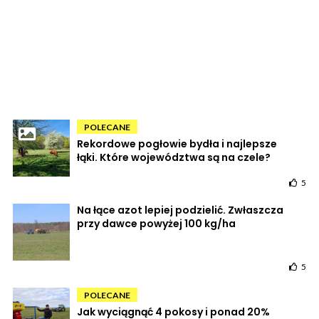
POLECANE
Rekordowe pogłowie bydła i najlepsze
łąki. Które województwa są na czele?
5
Na łące azot lepiej podzielić. Zwłaszcza
przy dawce powyżej 100 kg/ha
5
POLECANE
Jak wyciągnąć 4 pokosy i ponad 20%