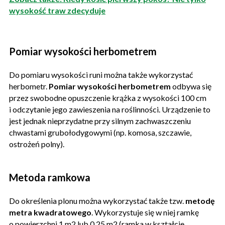
wysokość traw zdecyduje
Pomiar wysokości herbometrem
Do pomiaru wysokości runi można także wykorzystać
herbometr.
Pomiar wysokości herbometrem
odbywa się
przez swobodne opuszczenie krążka z wysokości 100 cm
i odczytanie jego zawieszenia na roślinności. Urządzenie to
jest jednak nieprzydatne przy silnym zachwaszczeniu
chwastami grubołodygowymi (np. komosa, szczawie,
ostrożeń polny).
Metoda ramkowa
Do określenia plonu można wykorzystać także tzw.
metodę
metra kwadratowego
. Wykorzystuje się w niej ramkę
o powierzchni 1 m2 lub 0,25 m2 (ramka w kształcie