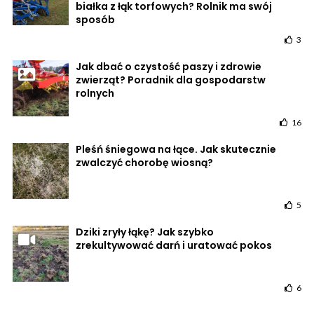
białka z łąk torfowych? Rolnik ma swój
sposób
3
Jak dbać o czystość paszy i zdrowie
zwierząt? Poradnik dla gospodarstw
rolnych
16
Pleśń śniegowa na łące. Jak skutecznie
zwalczyć chorobę wiosną?
5
Dziki zryły łąkę? Jak szybko
zrekultywować darń i uratować pokos
6