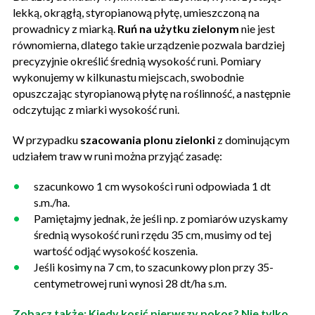
lekką, okrągłą, styropianową płytę, umieszczoną na
prowadnicy z miarką.
Ruń na użytku zielonym
nie jest
równomierna, dlatego takie urządzenie pozwala bardziej
precyzyjnie określić średnią wysokość runi. Pomiary
wykonujemy w kilkunastu miejscach, swobodnie
opuszczając styropianową płytę na roślinność, a następnie
odczytując z miarki wysokość runi.
W przypadku
szacowania plonu zielonki
z dominującym
udziałem traw w runi można przyjąć zasadę:
szacunkowo 1 cm wysokości runi odpowiada 1 dt
s.m./ha.
Pamiętajmy jednak, że jeśli np. z pomiarów uzyskamy
średnią wysokość runi rzędu 35 cm, musimy od tej
wartość odjąć wysokość koszenia.
Jeśli kosimy na 7 cm, to szacunkowy plon przy 35-
centymetrowej runi wynosi 28 dt/ha s.m.
Zobacz także: Kiedy kosić pierwszy pokos? Nie tylko