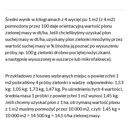
Średni wynik w kilogramach z 4 wycięć po 1 m2 (z 4 m2)
pomnożony przez 100 daje orientacyjną wartość plonu
zielonej masy w dt/ha. Jeśli chcielibyśmy uzyskać plon
suchej masy w dt/ha, uzyskany plon zielonki mnożymy przez
wartość suchej masy w % (można ją poznać po wysuszeniu
próby, np. 100 g zielonki drobno pociętej nożyczkami,
a następnie wysuszonej w suszarce lub mikrofalówce).
Przykładowo z losowo wybranych miejsc o powierzchni 1
m2 pobraliśmy 4 próby zielonki o wadze odpowiednio: 1,53
kg; 1,05 kg; 1,73 kg, 1,47 kg. Po uśrednieniu tych 4 wartości,
średnia masa 1 próbki z powierzchni 1 m2 wynosi 1,45 kg.
Jeśli chcemy uzyskać plon z 1 ha, otrzymaną wartość plonu
z 1 m2 musimy pomnożyć przez 10 000 m2, czyli: 1,45 kg ×
10 000 m2 = 14 500 kg = 14,5 t/ha zielonej masy.