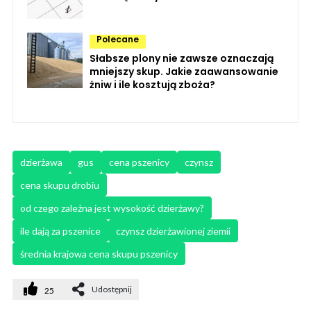
Polecane
Słabsze plony nie zawsze oznaczają
mniejszy skup. Jakie zaawansowanie
żniw i ile kosztują zboża?
dzierżawa
gus
cena pszenicy
czynsz
cena skupu drobiu
od czego zależna jest wysokość dzierżawy?
ile dają za pszenice
czynsz dzierżawionej ziemii
średnia krajowa cena skupu pszenicy
Udostępnij
25