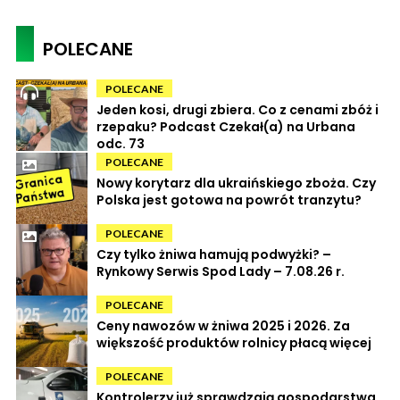
POLECANE
POLECANE
Jeden kosi, drugi zbiera. Co z cenami zbóż i
rzepaku? Podcast Czekał(a) na Urbana
odc. 73
POLECANE
Nowy korytarz dla ukraińskiego zboża. Czy
Polska jest gotowa na powrót tranzytu?
POLECANE
Czy tylko żniwa hamują podwyżki? –
Rynkowy Serwis Spod Lady – 7.08.26 r.
POLECANE
Ceny nawozów w żniwa 2025 i 2026. Za
większość produktów rolnicy płacą więcej
POLECANE
Kontrolerzy już sprawdzają gospodarstwa