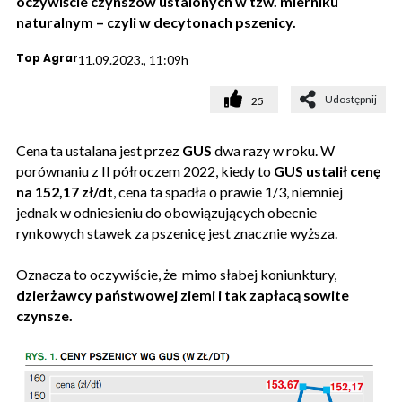
oczywiście czynszów ustalonych w tzw. mierniku
naturalnym – czyli w decytonach pszenicy.
Top Agrar
11.09.2023., 11:09h
Udostępnij
25
Cena ta ustalana jest przez
GUS
dwa razy w roku. W
porównaniu z II półroczem 2022, kiedy to
GUS ustalił cenę
na 152,17 zł/dt
, cena ta spadła o prawie 1/3, niemniej
jednak w odniesieniu do obowiązujących obecnie
rynkowych stawek za pszenicę jest znacznie wyższa.
Oznacza to oczywiście, że mimo słabej koniunktury,
dzierżawcy państwowej ziemi i tak zapłacą sowite
czynsze.