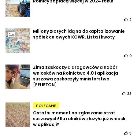
Rolnicy zapłacą więcej w 2024 roku!
5
Miliony złotych idą na dokapitalizowanie
spółek celowych KOWR. Lista i kwoty
0
Zima zaskoczyła drogowców a nabór
wniosków na Rolnictwo 4.0 i aplikacja
suszowa zaskoczyły ministerstwo
[FELIETON]
33
POLECANE
Ostatni moment na zgłaszanie strat
suszowych! Ilu rolników złożyło już wnioski
w aplikacji?
3