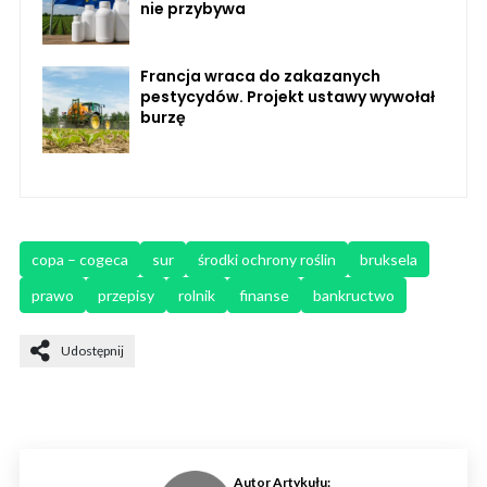
nie przybywa
Francja wraca do zakazanych
pestycydów. Projekt ustawy wywołał
burzę
copa – cogeca
sur
środki ochrony roślin
bruksela
prawo
przepisy
rolnik
finanse
bankructwo
Udostępnij
Autor Artykułu: