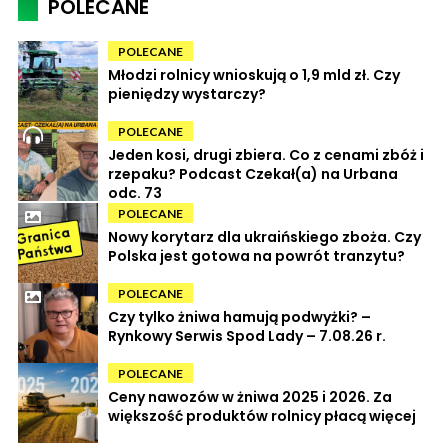
POLECANE
POLECANE
Młodzi rolnicy wnioskują o 1,9 mld zł. Czy
pieniędzy wystarczy?
POLECANE
Jeden kosi, drugi zbiera. Co z cenami zbóż i
rzepaku? Podcast Czekał(a) na Urbana
odc. 73
POLECANE
Nowy korytarz dla ukraińskiego zboża. Czy
Polska jest gotowa na powrót tranzytu?
POLECANE
Czy tylko żniwa hamują podwyżki? –
Rynkowy Serwis Spod Lady – 7.08.26 r.
POLECANE
Ceny nawozów w żniwa 2025 i 2026. Za
większość produktów rolnicy płacą więcej