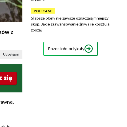
POLECANE
Słabsze plony nie zawsze oznaczają mniejszy
skup. Jakie zaawansowanie żniw i ile kosztują
zboża?
ków z
Pozostałe artykuły
Udostępnij
 się
rawne.
i duży