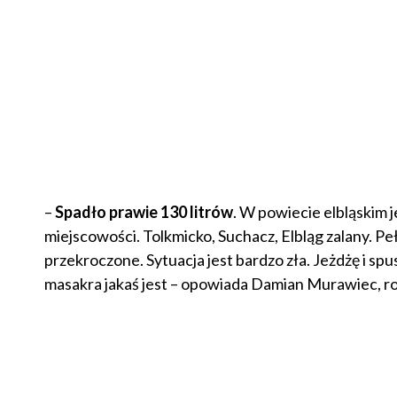
–
Spadło prawie 130 litrów
. W powiecie elbląskim 
miejscowości. Tolkmicko, Suchacz, Elbląg zalany. 
przekroczone. Sytuacja jest bardzo zła. Jeżdżę i s
masakra jakaś jest – opowiada Damian Murawiec, ro