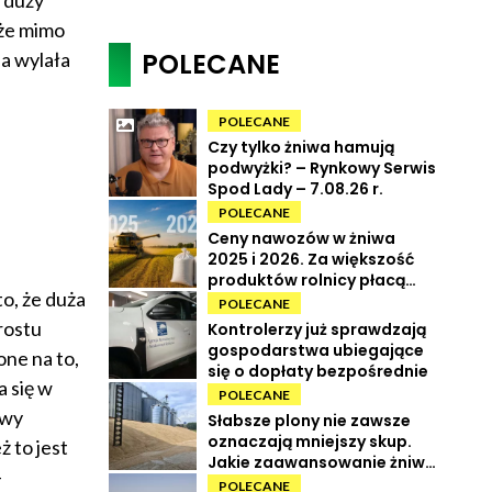
 że mimo
POLECANE
da wylała
POLECANE
Czy tylko żniwa hamują
podwyżki? – Rynkowy Serwis
Spod Lady – 7.08.26 r.
POLECANE
Ceny nawozów w żniwa
2025 i 2026. Za większość
produktów rolnicy płacą
to, że duża
więcej
POLECANE
rostu
Kontrolerzy już sprawdzają
gospodarstwa ubiegające
one na to,
się o dopłaty bezpośrednie
 się w
POLECANE
owy
Słabsze plony nie zawsze
oznaczają mniejszy skup.
 to jest
Jakie zaawansowanie żniw i
-
ile kosztują zboża?
POLECANE