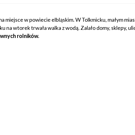
 ma miejsce w powiecie elbląskim. W Tolkmicku, małym mia
u na wtorek trwała walka z wodą. Zalało domy, sklepy, ulic
awnych rolników.