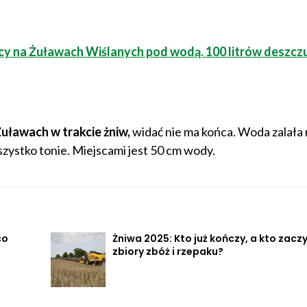
y na Żuławach Wiślanych pod wodą. 100 litrów deszcz
uławach w trakcie żniw,
widać nie ma końca. Woda zalała 
szystko tonie. Miejscami jest 50 cm wody.
co
Żniwa 2025: Kto już kończy, a kto zacz
zbiory zbóż i rzepaku?