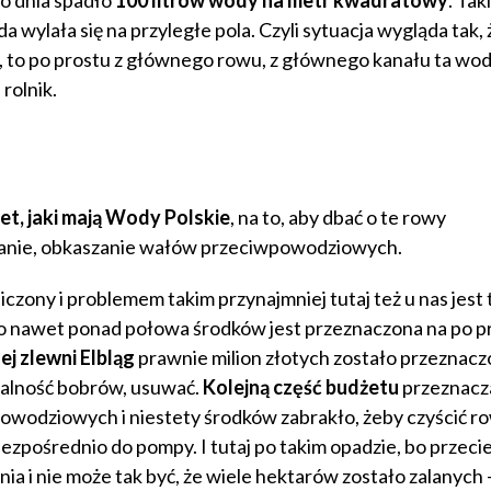
ylała się na przyległe pola. Czyli sytuacja wygląda tak,
ję, to po prostu z głównego rowu, z głównego kanału ta wo
rolnik.
t, jaki mają Wody Polskie
, na to, aby dbać o te rowy
mulanie, obkaszanie wałów przeciwpowodziowych.
niczony i problemem takim przynajmniej tutaj też u nas jest 
 to nawet ponad połowa środków jest przeznaczona na po p
j zlewni Elbląg
prawnie milion złotych zostało przeznacz
łalność bobrów, usuwać.
Kolejną część budżetu
przeznacza
owodziowych i niestety środków zabrakło, żeby czyścić r
ośrednio do pompy. I tutaj po takim opadzie, bo przecież
nia i nie może tak być, że wiele hektarów zostało zalanych 