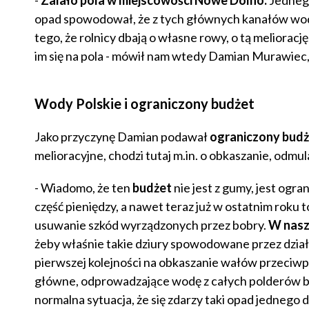
opad spowodował, że z tych głównych kanałów woda w
tego, że rolnicy dbają o własne rowy, o tą meliorac
im się na pola - mówił nam wtedy Damian Murawiec, 
Wody Polskie i ograniczony budżet
Jako przyczynę Damian podawał
ograniczony budże
melioracyjne, chodzi tutaj m.in. o obkaszanie, od
- Wiadomo, że ten
budżet
nie jest z gumy, jest ogra
część pieniędzy, a nawet teraz już w ostatnim roku
usuwanie szkód wyrządzonych przez bobry.
W nasze
żeby właśnie takie dziury spowodowane przez dzia
pierwszej kolejności na obkaszanie wałów przeciwp
główne, odprowadzające wodę z całych polderów bezp
normalna sytuacja, że się zdarzy taki opad jednego d