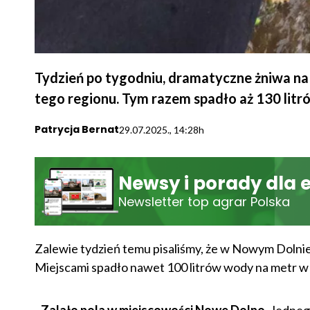
Tydzień po tygodniu, dramatyczne żniwa na
tego regionu. Tym razem spadło aż 130 litr
Patrycja Bernat
29.07.2025., 14:28h
Newsy i porady dla 
Newsletter top agrar Polska
Zalewie tydzień temu pisaliśmy, że w Nowym Dolni
Miejscami spadło nawet 100 litrów wody na metr w 
-
Zalało pola w miejscowości Nowe Dolno.
Jednego