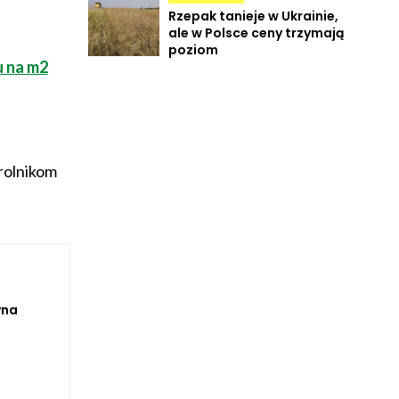
Rzepak tanieje w Ukrainie,
ale w Polsce ceny trzymają
poziom
u na m2
rolnikom
yna