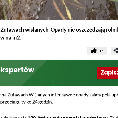
 Żuławach wiślanych. Opady nie oszczędzają rolni
ów na m2.
17
ekspertów
Zapisz
e na Żuławach Wiślanych intensywne opady zalały pola up
przeciągu tylko 24 godzin.
 dnia spadło
100 litrów wody na metr kwadratowy
. Tak