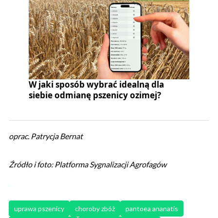
W jaki sposób wybrać idealną dla
siebie odmianę pszenicy ozimej?
oprac. Patrycja Bernat
Źródło i foto: Platforma Sygnalizacji Agrofagów
uprawa pszenicy
choroby zbóż
pantoea ananatis