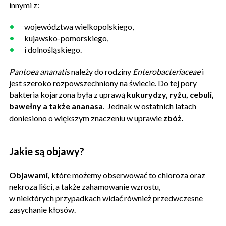
innymi z:
województwa wielkopolskiego,
kujawsko-pomorskiego,
i dolnośląskiego.
Pantoea ananatis
należy do rodziny
Enterobacteriaceae
i
jest szeroko rozpowszechniony na świecie. Do tej pory
bakteria kojarzona była z uprawą
kukurydzy, ryżu, cebuli,
bawełny a także ananasa
. Jednak w ostatnich latach
doniesiono o większym znaczeniu w uprawie
zbóż.
Jakie są objawy?
Objawami,
które możemy obserwować to chloroza oraz
nekroza liści, a także zahamowanie wzrostu,
w niektórych przypadkach widać również przedwczesne
zasychanie kłosów.