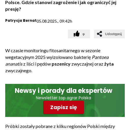
Polsce. Gdzie stanowi zagrożenie i jak ograniczyć jej
presję?
Patrycja Bernat
05.08.2025., 09:42h
Udostępnij
9
W czasie monitoringu fitosanitarnego w sezonie
wegetacyjnym 2025 wyizolowano bakterię
Pantoea
ananatis
z liści i pędów
pszenicy
zwyczajnej oraz
żyta
zwyczajnego.
Newsy i porady dla ekspertów
Newsletter top agrar Polska
Zapisz się
Próbki zostały pobrane z kilku regionów Polski między