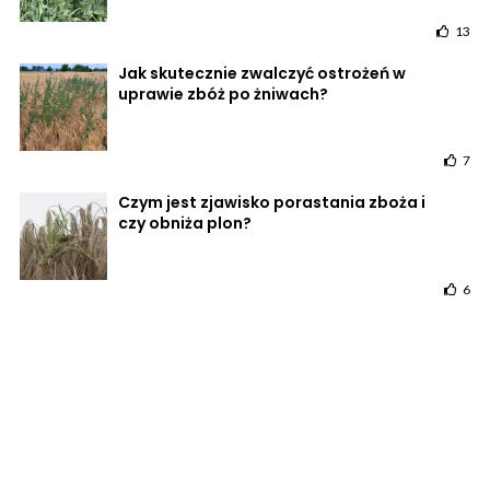
13
Jak skutecznie zwalczyć ostrożeń w
uprawie zbóż po żniwach?
7
Czym jest zjawisko porastania zboża i
czy obniża plon?
6
POWRÓT DO STRONY GŁÓWNEJ