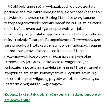
- Próbki pobrane z roślin wykazujących objawy zostały
poddane analizie mikrobiologicznej, a obecność
P. ananatis
potwierdzono systemem Biolog Gen III oraz wykonano
testy patogeniczności. Wyniki badań wskazują, że bakteria
może być zarówno patogenem pierwotnym, jak i
oportunistycznym, ułatwiającym wtórne infekcje grzybowe,
m.in. z rodzaju Fusarium. Patogeniczność
P. ananatis
wiąże
się z produkcją fitotoksyn, enzymów degradujących ścianę
komórkową oraz zdolnością do kolonizacji tkanek
naczyniowych. Rozwojowi infekcji sprzyjają wysokie
temperatury (20-30°C) oraz wysoka wilgotność, co
wskazuje na potencjalne zwiększenie presji fitosanitarnej w
związku ze zmianami klimatycznymi i wydłużającymi się
okresami ciepłej, wilgotnej pogody w Polsce - czytamy na
Platformie Sygnalizacji Agrofagów.
Zobacz także: Jak dobierać gatunki międzyplonowe w
zmianowaniu?