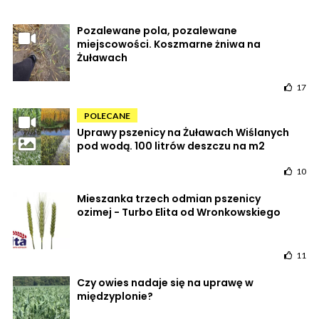
Pozalewane pola, pozalewane
miejscowości. Koszmarne żniwa na
Żuławach
17
POLECANE
Uprawy pszenicy na Żuławach Wiślanych
pod wodą. 100 litrów deszczu na m2
10
Mieszanka trzech odmian pszenicy
ozimej - Turbo Elita od Wronkowskiego
11
Czy owies nadaje się na uprawę w
międzyplonie?