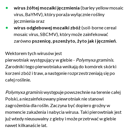
wirus żółtej mozaiki jęczmienia
(barley yellow mosaic
virus, BaYMV), który poraża wyłącznie rośliny
jęczmienia oraz
wirus odglebowej mozaiki zbóż
(soil-borne cereal
mosaic virus, SBCMV), który może zainfekować
zarówno
pszenicę, pszenżyto, żyto jak i jęczmień
.
Wektorem tych wirusów jest
pierwotniak występujący w glebie -
Polymyxa graminis
.
Zarodniki tego pierwotniaka wnikają do komórek skórki
korzeni zbóż i traw, a następnie rozprzestrzeniają się po
całej roślinie.
Polymyxa graminis
występuje powszechnie na terenie całej
Polski, a niezainfekowany piewrotniak nie stanowi
zagrożenbia dla roślin. Zaczyna być dopiero groźny w
momencie zakażenia i nabycia wirusa. Taki pierowtniak jest
już wtedy nieusuwalny z gleby i może przetrwać w glebie
nawet kilkanaście lat.