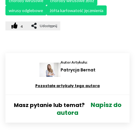
choroby wirusowe
choroby wirusowe zbóż
wirusy odglebowe
żółta karłowatość jęczmienia
Udostępnij
4
Autor Artykułu:
Patrycja Bernat
Pozostałe artykuły tego autora
Napisz do
Masz pytanie lub temat?
autora