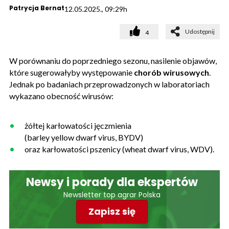
Patrycja Bernat
12.05.2025., 09:29h
Udostępnij
4
W porównaniu do poprzedniego sezonu, nasilenie objawów,
które sugerowałyby występowanie
chorób wirusowych
.
Jednak po badaniach przeprowadzonych w laboratoriach
wykazano obecność wirusów:
żółtej karłowatości jęczmienia
(barley yellow dwarf virus, BYDV)
oraz karłowatości pszenicy (wheat dwarf virus, WDV).
Newsy i porady dla ekspertów
Newsletter top agrar Polska
Zapisz się