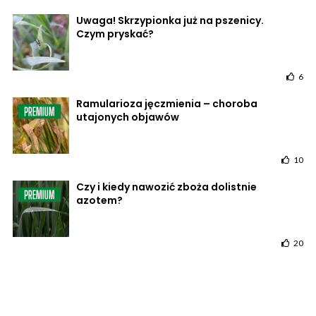
Uwaga! Skrzypionka już na pszenicy.
Czym pryskać?
6
Ramularioza jęczmienia – choroba
utajonych objawów
10
Czy i kiedy nawozić zboża dolistnie
azotem?
20