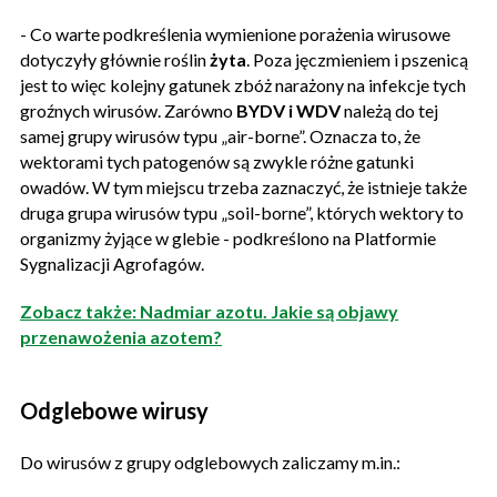
- Co warte podkreślenia wymienione porażenia wirusowe
dotyczyły głównie roślin
żyta
. Poza jęczmieniem i pszenicą
jest to więc kolejny gatunek zbóż narażony na infekcje tych
groźnych wirusów. Zarówno
BYDV i WDV
należą do tej
samej grupy wirusów typu „air-borne”. Oznacza to, że
wektorami tych patogenów są zwykle różne gatunki
owadów. W tym miejscu trzeba zaznaczyć, że istnieje także
druga grupa wirusów typu „soil-borne”, których wektory to
organizmy żyjące w glebie - podkreślono na Platformie
Sygnalizacji Agrofagów.
Zobacz także: Nadmiar azotu. Jakie są objawy
przenawożenia azotem?
Odglebowe wirusy
Do wirusów z grupy odglebowych zaliczamy m.in.: