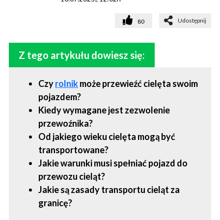
Udostępnij
80
Z tego artykułu dowiesz się:
Czy
rolnik
może przewieźć cielęta swoim
pojazdem?
Kiedy wymagane jest zezwolenie
przewoźnika?
Od jakiego wieku cielęta mogą być
transportowane?
Jakie warunki musi spełniać pojazd do
przewozu cieląt?
Jakie są zasady transportu cieląt za
granicę?