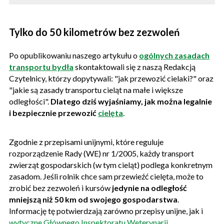
Tylko do 50 kilometrów bez zezwoleń
Po opublikowaniu naszego artykułu o
ogólnych zasadach
transportu bydła
skontaktowali się z naszą Redakcją
Czytelnicy, którzy dopytywali: "jak przewozić cielaki?" oraz
"jakie są zasady transportu cieląt na małe i większe
odległości".
Dlatego dziś wyjaśniamy, jak można legalnie
i bezpiecznie przewozić
cielęta
.
Zgodnie z przepisami unijnymi, które reguluje
rozporządzenie Rady (WE) nr 1/2005, każdy transport
zwierząt gospodarskich (w tym cieląt) podlega konkretnym
zasadom. Jeśli rolnik chce sam przewieźć cielęta, może to
zrobić bez zezwoleń i kursów
jedynie na odległość
mniejszą niż 50 km od swojego gospodarstwa
.
Informację tę potwierdzają zarówno przepisy unijne, jak i
wytyczne Głównego Inspektoratu Weterynarii
.