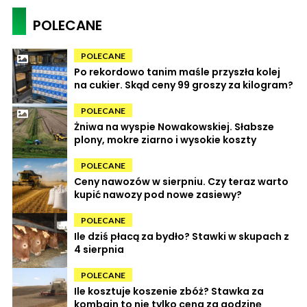
POLECANE
POLECANE
Po rekordowo tanim maśle przyszła kolej
na cukier. Skąd ceny 99 groszy za kilogram?
POLECANE
Żniwa na wyspie Nowakowskiej. Słabsze
plony, mokre ziarno i wysokie koszty
POLECANE
Ceny nawozów w sierpniu. Czy teraz warto
kupić nawozy pod nowe zasiewy?
POLECANE
Ile dziś płacą za bydło? Stawki w skupach z
4 sierpnia
POLECANE
Ile kosztuje koszenie zbóż? Stawka za
kombajn to nie tylko cena za godzinę