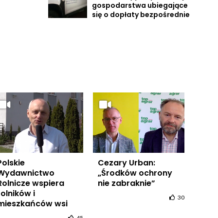
gospodarstwa ubiegające
się o dopłaty bezpośrednie
Polskie
Cezary Urban:
Wydawnictwo
„Środków ochrony
Rolnicze wspiera
nie zabraknie”
rolników i
30
mieszkańców wsi
45