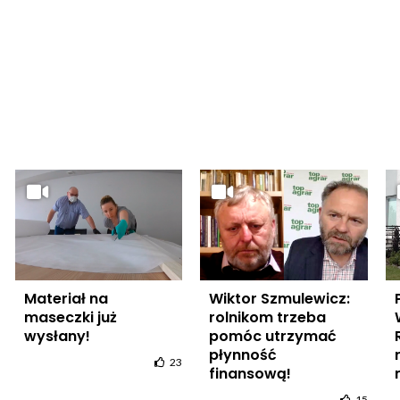
Materiał na
Wiktor Szmulewicz:
maseczki już
rolnikom trzeba
wysłany!
pomóc utrzymać
płynność
23
finansową!
15