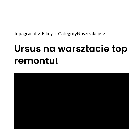
topagrar.pl
>
Filmy
>
Category
Nasze akcje
>
Ursus na warsztacie top
remontu!