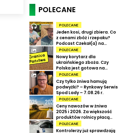
POLECANE
POLECANE
Jeden kosi, drugi zbiera. Co
z cenami zbóż i rzepaku?
Podcast Czekał(a) na
Urbana odc. 73
POLECANE
Nowy korytarz dla
ukraińskiego zboża. Czy
Polska jest gotowa na
powrót tranzytu?
POLECANE
Czy tylko żniwa hamują
podwyżki? – Rynkowy Serwis
Spod Lady – 7.08.26 r.
POLECANE
Ceny nawozów w żniwa
2025 i 2026. Za większość
produktów rolnicy płacą
więcej
POLECANE
Kontrolerzy już sprawdzają