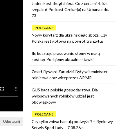
Jeden kosi, drugi zbiera. Co z cenami zbóż i
rzepaku? Podcast Czekał(a) na Urbana odc.
73
POLECANE
Nowy korytarz dla ukraińskiego zboża. Czy
Polska jest gotowa na powrót tranzytu?
Ile kosztuje prasowanie słomy w małą
kostkę? Podajemy aktualne stawki
Zmarł Ryszard Zarudzki. Były wiceminister
rolnictwa oraz wiceprezes ARiMR
GUS bada polskie gospodarstwa. Dla
wylosowanych rolników udział jest
obowiązkowy
POLECANE
Czy tylko żniwa hamują podwyżki? – Rynkowy
Udostępnij
Serwis Spod Lady – 7.08.26 r.