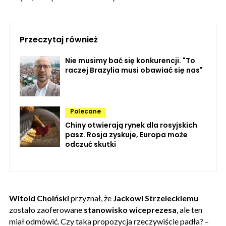
Przeczytaj również
Nie musimy bać się konkurencji. "To
raczej Brazylia musi obawiać się nas"
Polecane
Chiny otwierają rynek dla rosyjskich
pasz. Rosja zyskuje, Europa może
odczuć skutki
Witold Choiński
przyznał, że
Jackowi Strzeleckiemu
zostało zaoferowane
stanowisko wiceprezesa
, ale ten
miał odmówić. Czy taka propozycja rzeczywiście padła? –