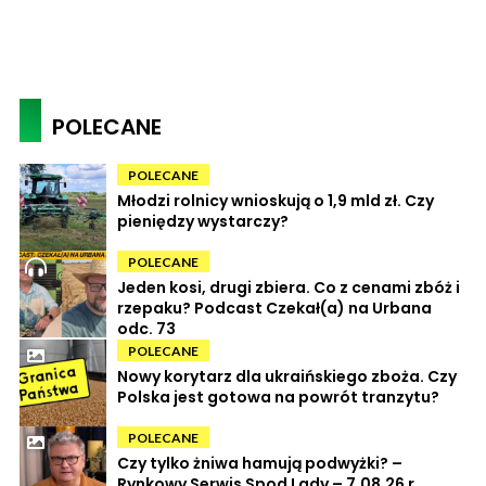
POLECANE
POLECANE
Młodzi rolnicy wnioskują o 1,9 mld zł. Czy
pieniędzy wystarczy?
POLECANE
Jeden kosi, drugi zbiera. Co z cenami zbóż i
rzepaku? Podcast Czekał(a) na Urbana
odc. 73
POLECANE
Nowy korytarz dla ukraińskiego zboża. Czy
Polska jest gotowa na powrót tranzytu?
POLECANE
Czy tylko żniwa hamują podwyżki? –
Rynkowy Serwis Spod Lady – 7.08.26 r.