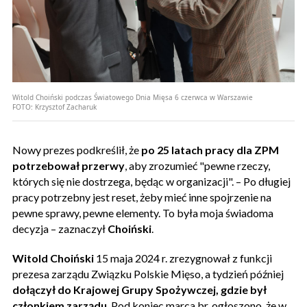
Witold Choiński podczas Światowego Dnia Mięsa 6 czerwca w Warszawie
FOTO:
Krzysztof Zacharuk
Nowy prezes podkreślił, że
po 25 latach pracy dla ZPM
potrzebował przerwy
, aby zrozumieć "pewne rzeczy,
których się nie dostrzega, będąc w organizacji". – Po długiej
pracy potrzebny jest reset, żeby mieć inne spojrzenie na
pewne sprawy, pewne elementy. To była moja świadoma
decyzja – zaznaczył
Choiński
.
Witold Choiński
15 maja 2024 r. zrezygnował z funkcji
prezesa zarządu Związku Polskie Mięso, a tydzień później
dołączył do Krajowej Grupy Spożywczej, gdzie był
członkiem zarządu
. Pod koniec marca br. ogłoszono, że w