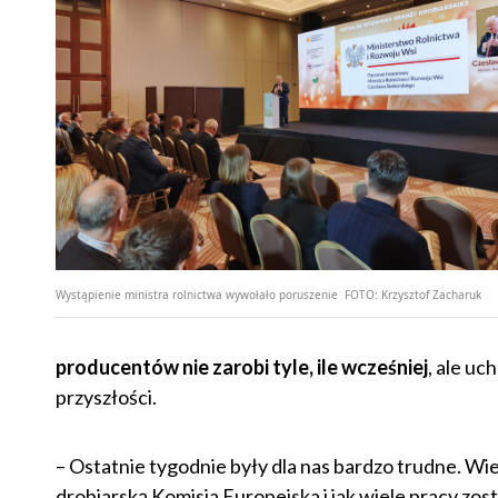
Wystąpienie ministra rolnictwa wywołało poruszenie
FOTO:
Krzysztof Zacharuk
producentów nie zarobi tyle, ile wcześniej
, ale uc
przyszłości.
– Ostatnie tygodnie były dla nas bardzo trudne. Wi
drobiarską Komisja Europejska i jak wiele pracy zo