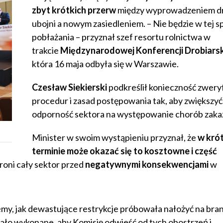
zbyt krótkich przerw
między wyprowadzeniem dr
ubojni a nowym zasiedleniem. – Nie będzie w tej s
pobłażania – przyznał szef resortu rolnictwa w
trakcie
Międzynarodowej Konferencji Drobiarsk
która 16 maja odbyła się w Warszawie.
Czesław Siekierski
podkreślił konieczność zwery
procedur i zasad postępowania tak, aby zwiększyć
odporność sektora na występowanie chorób zaka
Minister w swoim wystąpieniu przyznał, że
w kró
terminie
może okazać się to kosztowne i część
hroni cały sektor przed
negatywnymi konsekwencjami
w
emy, jak dewastujące restrykcje próbowała nałożyć na bra
stało wykonane, aby Komisję odwieść od tych obostrzeń i