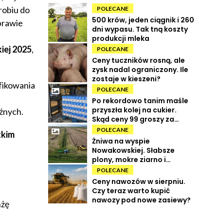
obiu do
POLECANE
500 krów, jeden ciągnik i 260
prawie
dni wypasu. Tak tną koszty
produkcji mleka
iej 2025
,
POLECANE
Ceny tuczników rosną, ale
zysk nadal ograniczony. Ile
zostaje w kieszeni?
fikowania
POLECANE
Po rekordowo tanim maśle
przyszła kolej na cukier.
źnych.
Skąd ceny 99 groszy za
kilogram?
POLECANE
tkim
Żniwa na wyspie
Nowakowskiej. Słabsze
plony, mokre ziarno i
wysokie koszty
POLECANE
Ceny nawozów w sierpniu.
Czy teraz warto kupić
nawozy pod nowe zasiewy?
nżę