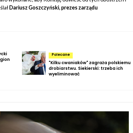
ślał
Dariusz Goszczyński, prezes zarządu
ycki
Polecane
egion
"Kilku cwaniaków" zagraża polskiemu
drobiarstwu. Siekierski: trzeba ich
wyeliminować