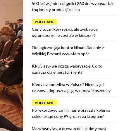
500 krów, jeden ciągnik i 260 dni wypasu. Tak
tną koszty produkcji mleka
POLECANE
Ceny tuczników rosną, ale zysk nadal
ograniczony. Ile zostaje w kieszeni?
Ekologiczne jaja kontra klimat. Badanie z
Wielkiej Brytanii wywołało spór
KRUS szykuje niższą waloryzację. Co to
oznacza dla emerytur i rent?
Kiedy cynmetylina w Polsce? Niemcy już
czasowo dopuszczają ją w uprawie pszenicy
POLECANE
Po rekordowo tanim maśle przyszła kolej na
cukier. Skąd ceny 99 groszy za kilogram?
Ma własny las, a drewno do stodoły musi