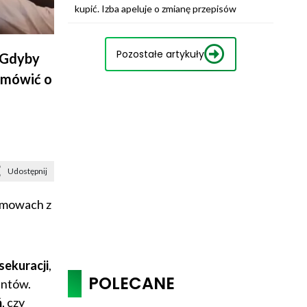
kupić. Izba apeluje o zmianę przepisów
Pozostałe artykuły
 Gdyby
 mówić o
Udostępnij
zmowach z
sekuracji
,
POLECANE
entów.
ń
, czy