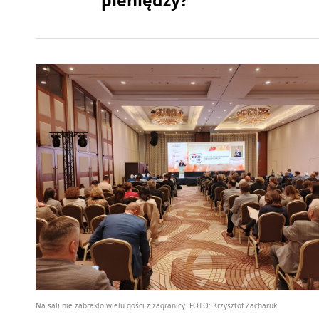
Na sali nie zabrakło wielu gości z zagranicy
FOTO:
Krzysztof Zacharuk