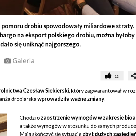
go pomoru drobiu spowodowały miliardowe straty.
argo na eksport polskiego drobiu, można byłoby
udało się uniknąć najgorszego.
Galeria
12
rolnictwa Czesław Siekierski
, który zagwarantował w ro
ranża drobiarska
wprowadziła ważne zmiany
.
Chodzi o
zaostrzenie wymogów w zakresie bioa
a także wymogów w stosunku do samych produc
Mają skończyć się sytuacje
zbyt dużych zasiedle