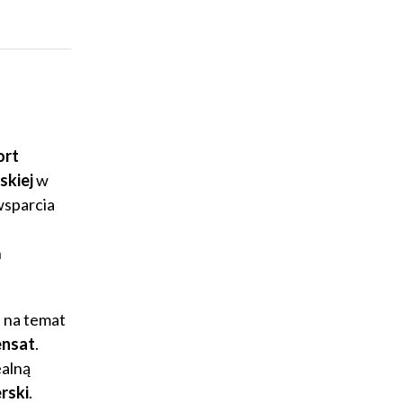
ort
skiej
w
wsparcia
n
u na temat
ensat
.
alną
erski
.