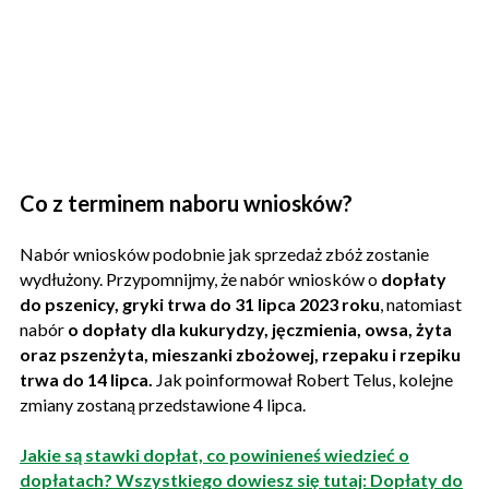
Co z terminem naboru wniosków?
Nabór wniosków podobnie jak sprzedaż zbóż zostanie
wydłużony. Przypomnijmy, że nabór wniosków o
dopłaty
do pszenicy, gryki trwa do 31 lipca 2023 roku
, natomiast
nabór
o dopłaty dla kukurydzy, jęczmienia, owsa, żyta
oraz pszenżyta, mieszanki zbożowej, rzepaku i rzepiku
trwa do 14 lipca.
Jak poinformował Robert Telus, kolejne
zmiany zostaną przedstawione 4 lipca.
Jakie są stawki dopłat, co powinieneś wiedzieć o
dopłatach? Wszystkiego dowiesz się tutaj: Dopłaty do