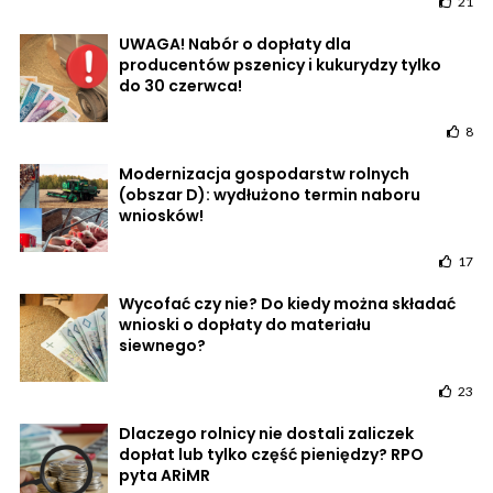
21
UWAGA! Nabór o dopłaty dla
producentów pszenicy i kukurydzy tylko
do 30 czerwca!
8
Modernizacja gospodarstw rolnych
(obszar D): wydłużono termin naboru
wniosków!
17
Wycofać czy nie? Do kiedy można składać
wnioski o dopłaty do materiału
siewnego?
23
Dlaczego rolnicy nie dostali zaliczek
dopłat lub tylko część pieniędzy? RPO
pyta ARiMR