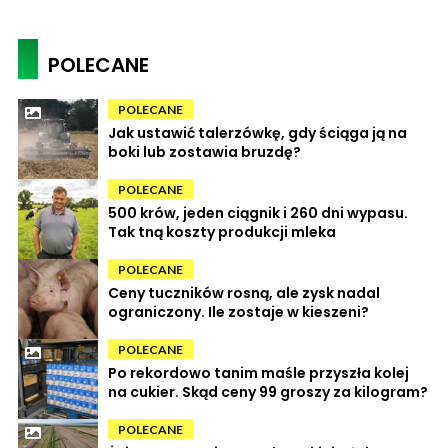
POLECANE
POLECANE
Jak ustawić talerzówkę, gdy ściąga ją na
boki lub zostawia bruzdę?
POLECANE
500 krów, jeden ciągnik i 260 dni wypasu.
Tak tną koszty produkcji mleka
POLECANE
Ceny tuczników rosną, ale zysk nadal
ograniczony. Ile zostaje w kieszeni?
POLECANE
Po rekordowo tanim maśle przyszła kolej
na cukier. Skąd ceny 99 groszy za kilogram?
POLECANE