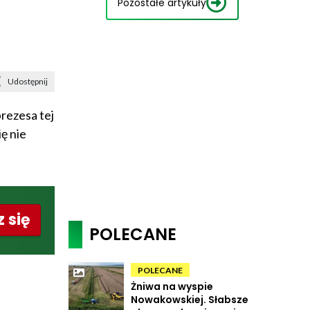
Pozostałe artykuły
Udostępnij
rezesa tej
ę nie
 się
POLECANE
POLECANE
Żniwa na wyspie
Nowakowskiej. Słabsze