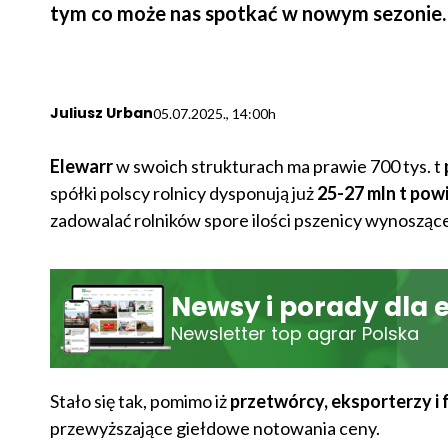
tym co może nas spotkać w nowym sezonie.
Juliusz Urban
05.07.2025., 14:00h
Elewarr
w swoich strukturach ma prawie 700 tys. t
spółki polscy rolnicy dysponują już
25-27 mln t pow
zadowalać rolników spore ilości pszenicy wynosząc
Newsy i porady dla 
Newsletter top agrar Polska
Stało się tak, pomimo iż
przetwórcy, eksporterzy i
przewyższające giełdowe notowania ceny.