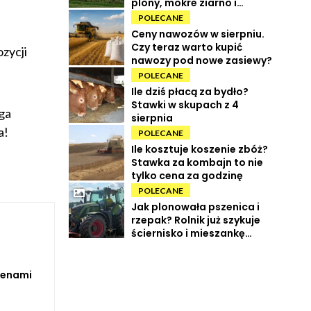
plony, mokre ziarno i
wysokie koszty
POLECANE
Ceny nawozów w sierpniu.
Czy teraz warto kupić
zycji
nawozy pod nowe zasiewy?
POLECANE
Ile dziś płacą za bydło?
Stawki w skupach z 4
ga
sierpnia
a!
POLECANE
Ile kosztuje koszenie zbóż?
Stawka za kombajn to nie
tylko cena za godzinę
POLECANE
Jak plonowała pszenica i
rzepak? Rolnik już szykuje
ściernisko i mieszankę
międzyplonową
cenami