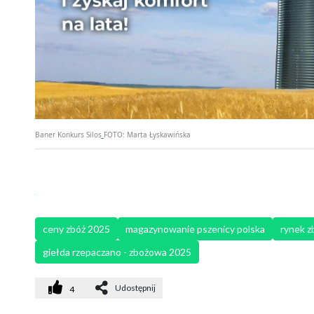
Baner Konkurs Silos
FOTO:
Marta Łyskawińska
ceny zbóż 2025
magazynowanie pszenicy polska
rynek z
giełda rzepaczano - zbożowa 2025
Udostępnij
4