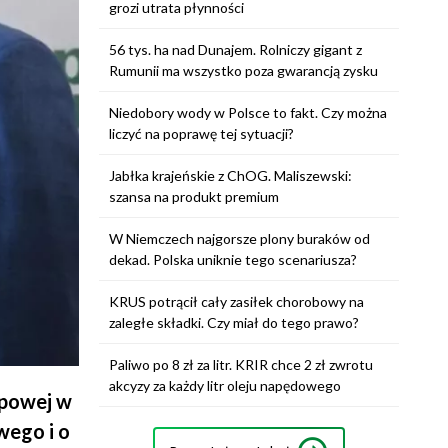
grozi utrata płynności
56 tys. ha nad Dunajem. Rolniczy gigant z
Rumunii ma wszystko poza gwarancją zysku
Niedobory wody w Polsce to fakt. Czy można
liczyć na poprawę tej sytuacji?
Jabłka krajeńskie z ChOG. Maliszewski:
szansa na produkt premium
W Niemczech najgorsze plony buraków od
dekad. Polska uniknie tego scenariusza?
KRUS potrącił cały zasiłek chorobowy na
zaległe składki. Czy miał do tego prawo?
Paliwo po 8 zł za litr. KRIR chce 2 zł zwrotu
akcyzy za każdy litr oleju napędowego
kupowej w
ego i o