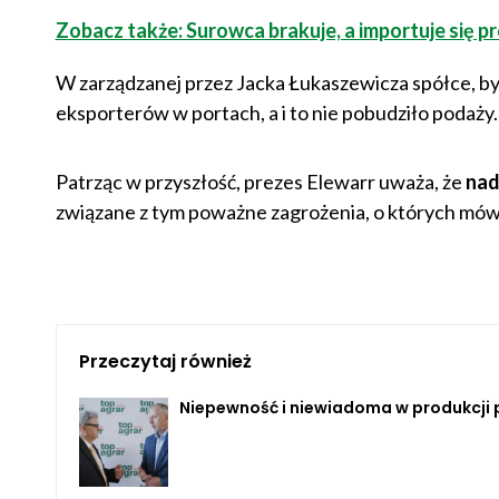
Zobacz także: Surowca brakuje, a importuje się
W zarządzanej przez Jacka Łukaszewicza spółce, by
eksporterów w portach, a i to nie pobudziło podaży.
Patrząc w przyszłość, prezes Elewarr uważa, że
nad
związane z tym poważne zagrożenia, o których mów
Przeczytaj również
Niepewność i niewiadoma w produkcji 