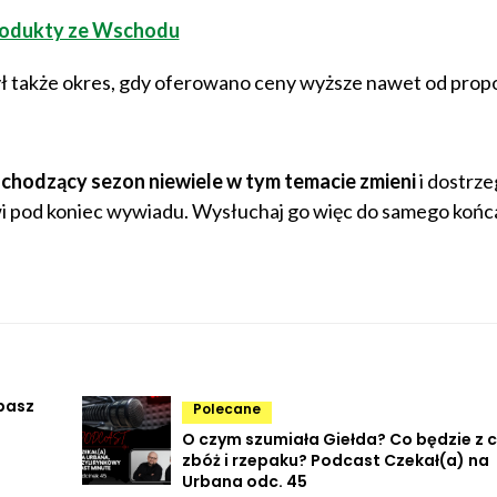
 produkty ze Wschodu
ł także okres, gdy oferowano ceny wyższe nawet od propo
chodzący sezon niewiele w tym temacie zmieni
i dostrze
i pod koniec wywiadu. Wysłuchaj go więc do samego końc
pasz
Polecane
O czym szumiała Giełda? Co będzie z 
zbóż i rzepaku? Podcast Czekał(a) na
Urbana odc. 45