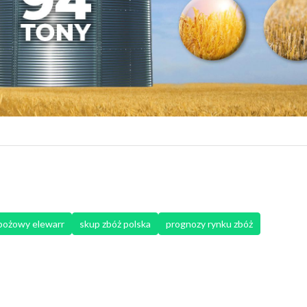
bożowy elewarr
skup zbóż polska
prognozy rynku zbóż