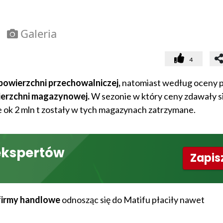
Galeria
4
powierzchni przechowalniczej,
natomiast według oceny p
ierzchni magazynowej.
W sezonie w który ceny zdawały si
e ok 2 mln t zostały w tych magazynach zatrzymane.
ekspertów
Zapisz
 firmy handlowe
odnosząc się do Matifu płaciły nawet