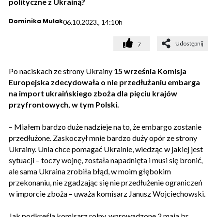
polityczne z Ukrainą?
Dominika Mulak
06.10.2023., 14:10h
Udostępnij
7
Po naciskach ze strony Ukrainy
15 września Komisja
Europejska zdecydowała o nie przedłużaniu embarga
na import ukraińskiego zboża dla pięciu krajów
przyfrontowych, w tym Polski.
– Miałem bardzo duże nadzieje na to, że embargo zostanie
przedłużone. Zaskoczył mnie bardzo duży opór ze strony
Ukrainy. Unia chce pomagać Ukrainie, wiedząc w jakiej jest
sytuacji – toczy wojnę, została napadnięta i musi się bronić,
ale sama Ukraina zrobiła błąd, w moim głębokim
przekonaniu, nie zgadzając się nie przedłużenie ograniczeń
w imporcie zboża – uważa komisarz Janusz Wojciechowski.
Jak podkreśla komisarz rolny, wprowadzone 2 maja br.