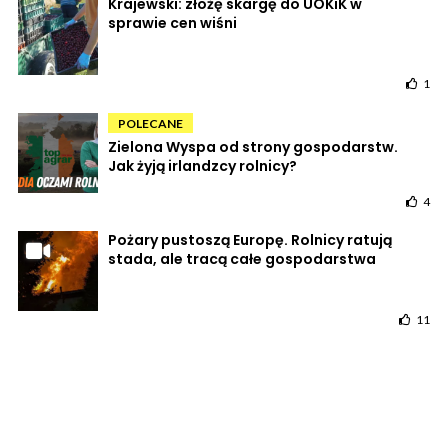
Krajewski: złożę skargę do UOKiK w
sprawie cen wiśni
1
POLECANE
Zielona Wyspa od strony gospodarstw.
Jak żyją irlandzcy rolnicy?
4
Pożary pustoszą Europę. Rolnicy ratują
stada, ale tracą całe gospodarstwa
11