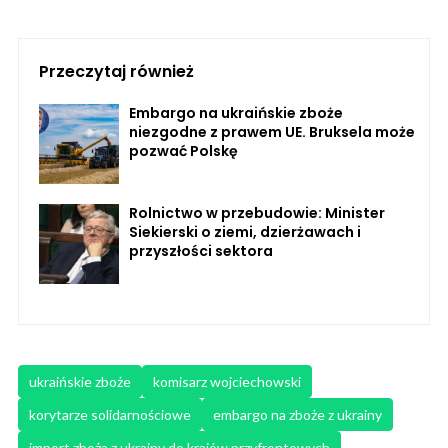
Przeczytaj również
Embargo na ukraińskie zboże
niezgodne z prawem UE. Bruksela może
pozwać Polskę
Rolnictwo w przebudowie: Minister
Siekierski o ziemi, dzierżawach i
przyszłości sektora
ukraińskie zboże
komisarz wojciechowski
korytarze solidarnościowe
embargo na zboże z ukrainy
import zboża z ukrainy do krajów przyfrontowych