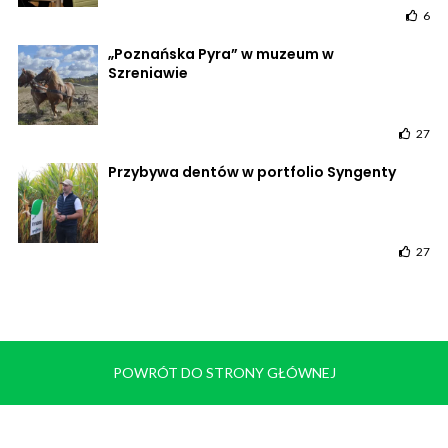
6
„Poznańska Pyra” w muzeum w
Szreniawie
27
Przybywa dentów w portfolio Syngenty
27
POWRÓT DO STRONY GŁÓWNEJ