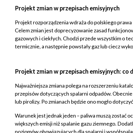
Projekt zmian w przepisach emisyjnych
Projekt rozporządzenia wdraża do polskiego prawa
Celem zmian jest doprecyzowanie zasad funkcjonowa
gazowych i ciekłych. Chodzi przede wszystkim o tec
termicznie, a następnie powstały gaz lub ciecz wyko
Projekt zmian w przepisach emisyjnych: co d
Najważniejsza zmiana polega na rozszerzeniu katal
przepisów dotyczących spalarni odpadów. Obecnie
lub pirolizy. Po zmianach będzie ono mogło dotyczy
Warunek jest jednak jeden – paliwa muszą zostać o
większych emisji niż spalanie gazu ziemnego. Dodat
poziomów obowiązujących dla spalarni i współspala