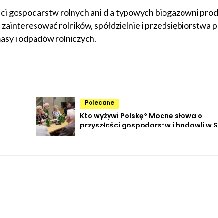
ości gospodarstw rolnych ani dla typowych biogazowni pro
zainteresować rolników, spółdzielnie i przedsiębiorstwa p
masy i odpadów rolniczych.
Polecane
Kto wyżywi Polskę? Mocne słowa o
przyszłości gospodarstw i hodowli w 