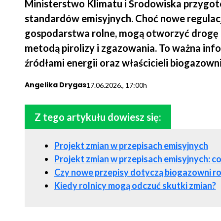
Ministerstwo Klimatu i Środowiska przygot
standardów emisyjnych. Choć nowe regulac
gospodarstwa rolne, mogą otworzyć drogę d
metodą pirolizy i zgazowania. To ważna in
źródłami energii oraz właścicieli biogazowni
Angelika Drygas
17.06.2026., 17:00h
Z tego artykułu dowiesz się:
Projekt zmian w przepisach emisyjnych
Projekt zmian w przepisach emisyjnych: co
Czy nowe przepisy dotyczą biogazowni ro
Kiedy rolnicy mogą odczuć skutki zmian?