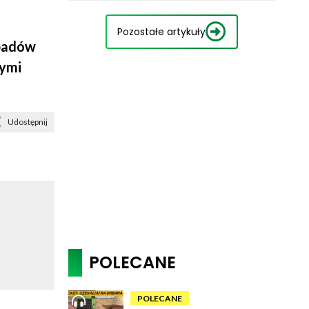
Pozostałe artykuły
dpadów
nymi
Udostępnij
POLECANE
POLECANE