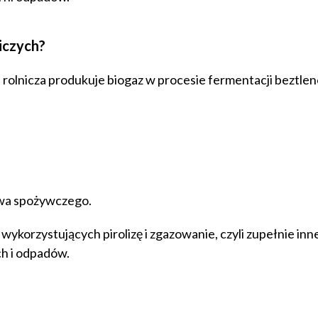
iczych?
olnicza produkuje biogaz w procesie fermentacji beztlen
twa spożywczego.
wykorzystujących pirolizę i zgazowanie, czyli zupełnie inn
h i odpadów.