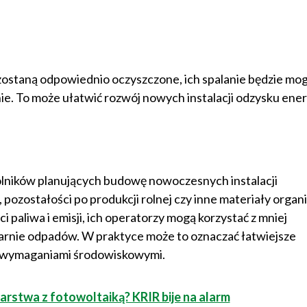
 zostaną odpowiednio oczyszczone, ich spalanie będzie mo
ie. To może ułatwić rozwój nowych instalacji odzysku ener
lników planujących budowę nowoczesnych instalacji
ozostałości po produkcji rolnej czy inne materiały organ
i paliwa i emisji, ich operatorzy mogą korzystać z mniej
larnie odpadów. W praktyce może to oznaczać łatwiejsze
 z wymaganiami środowiskowymi.
rstwa z fotowoltaiką? KRIR bije na alarm