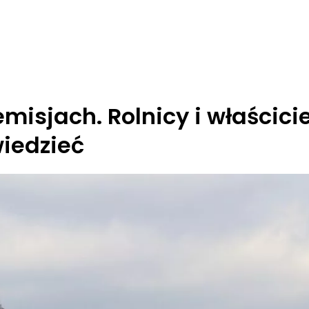
isjach. Rolnicy i właścici
wiedzieć