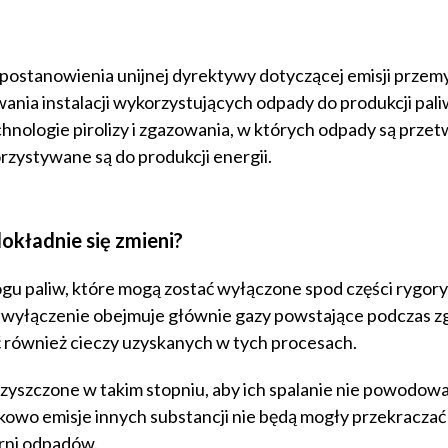
 postanowienia unijnej dyrektywy dotyczącej emisji prze
nia instalacji wykorzystujących odpady do produkcji pali
hnologie pirolizy i zgazowania, w których odpady są prze
rzystywane są do produkcji energii.
okładnie się zmieni?
ogu paliw, które mogą zostać wyłączone spod części rygor
 wyłączenie obejmuje głównie gazy powstające podczas 
ć również cieczy uzyskanych w tych procesach.
czyszczone w takim stopniu, aby ich spalanie nie powodow
kowo emisje innych substancji nie będą mogły przekraczać
rni odpadów.