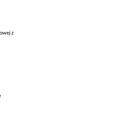
owej z
e