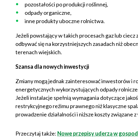
pozostałości po produkcji roślinnej,
odpady organiczne,
inne produkty uboczne rolnictwa.
Jeżeli powstający w takich procesach gaz lub ciecz
odbywać się na korzystniejszych zasadach niż obecn
terenach wiejskich.
Szansa dla nowych inwestycji
Zmiany mogą jednak zainteresować inwestorów i ro
energetycznych wykorzystujących odpady rolnicze, p
Jeżeli instalacje spełnią wymagania dotyczące jakośc
restrykcyjnego reżimu prawnego niż klasyczne spa
prowadzenie działalności i niższe koszty związane
Przeczytaj także:
Nowe przepisy uderzą w gospoda