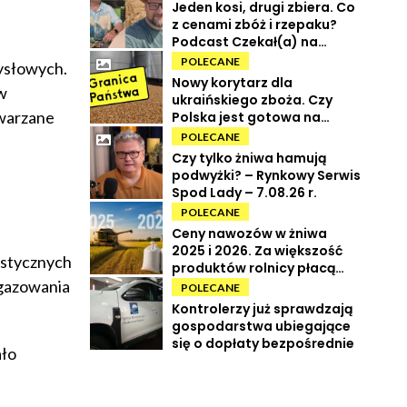
Jeden kosi, drugi zbiera. Co
z cenami zbóż i rzepaku?
Podcast Czekał(a) na
Urbana odc. 73
POLECANE
mysłowych.
Nowy korytarz dla
w
ukraińskiego zboża. Czy
twarzane
Polska jest gotowa na
powrót tranzytu?
POLECANE
Czy tylko żniwa hamują
podwyżki? – Rynkowy Serwis
Spod Lady – 7.08.26 r.
POLECANE
Ceny nawozów w żniwa
2025 i 2026. Za większość
ystycznych
produktów rolnicy płacą
więcej
zgazowania
POLECANE
Kontrolerzy już sprawdzają
gospodarstwa ubiegające
się o dopłaty bezpośrednie
ało