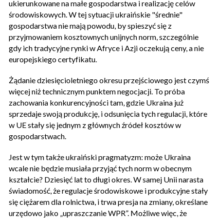
ukierunkowane na małe gospodarstwa i realizację celów
środowiskowych. W tej sytuacji ukraińskie "średnie"
gospodarstwa nie mają powodu, by spieszyć się z
przyjmowaniem kosztownych unijnych norm, szczególnie
gdy ich tradycyjne rynki w Afryce i Azji oczekują ceny, a nie
europejskiego certyfikatu.
Żądanie dziesięcioletniego okresu przejściowego jest czymś
więcej niż technicznym punktem negocjacji. To próba
zachowania konkurencyjności tam, gdzie Ukraina już
sprzedaje swoją produkcję, i odsunięcia tych regulacji, które
w UE stały się jednym z głównych źródeł kosztów w
gospodarstwach.
Jest w tym także ukraiński pragmatyzm: może Ukraina
wcale nie będzie musiała przyjąć tych norm w obecnym
kształcie? Dziesięć lat to długi okres. W samej Unii narasta
świadomość, że regulacje środowiskowe i produkcyjne stały
się ciężarem dla rolnictwa, i trwa presja na zmiany, określane
urzędowo jako „upraszczanie WPR”. Możliwe więc, że