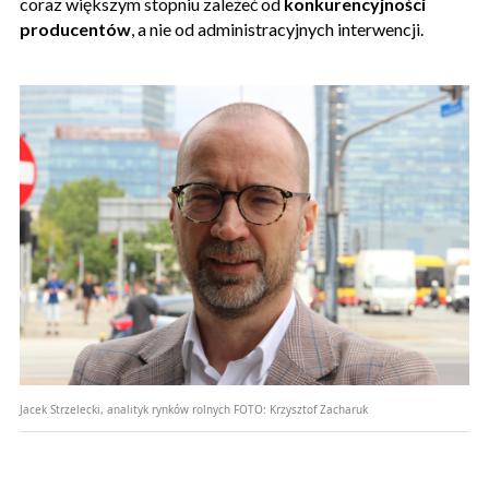
coraz większym stopniu zależeć od
konkurencyjności
producentów
, a nie od administracyjnych interwencji.
Jacek Strzelecki, analityk rynków rolnych
FOTO:
Krzysztof Zacharuk