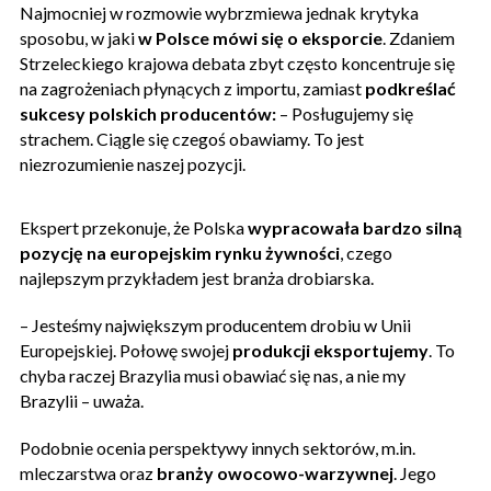
Najmocniej w rozmowie wybrzmiewa jednak krytyka
sposobu, w jaki
w Polsce mówi się o eksporcie
. Zdaniem
Strzeleckiego krajowa debata zbyt często koncentruje się
na zagrożeniach płynących z importu, zamiast
podkreślać
sukcesy polskich producentów:
– Posługujemy się
strachem. Ciągle się czegoś obawiamy. To jest
niezrozumienie naszej pozycji.
Ekspert przekonuje, że Polska
wypracowała bardzo silną
pozycję na europejskim rynku żywności
, czego
najlepszym przykładem jest branża drobiarska.
– Jesteśmy największym producentem drobiu w Unii
Europejskiej. Połowę swojej
produkcji eksportujemy
. To
chyba raczej Brazylia musi obawiać się nas, a nie my
Brazylii – uważa.
Podobnie ocenia perspektywy innych sektorów, m.in.
mleczarstwa oraz
branży owocowo-warzywnej
. Jego