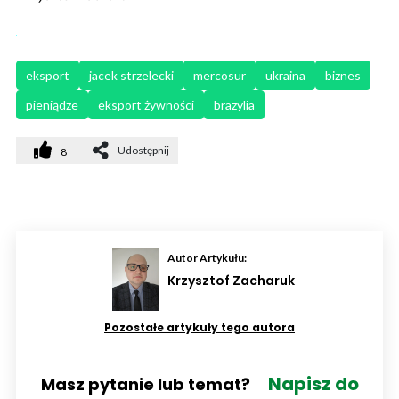
eksport
jacek strzelecki
mercosur
ukraina
biznes
pieniądze
eksport żywności
brazylia
Udostępnij
8
Autor Artykułu:
Krzysztof Zacharuk
Pozostałe artykuły tego autora
Napisz do
Masz pytanie lub temat?