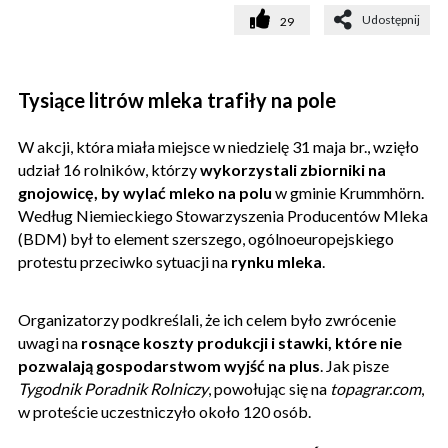
Udostępnij
29
Tysiące litrów mleka trafiły na pole
W akcji, która miała miejsce w niedzielę 31 maja br., wzięło
udział 16 rolników, którzy
wykorzystali zbiorniki na
gnojowicę, by wylać mleko na polu
w gminie Krummhörn.
Według Niemieckiego Stowarzyszenia Producentów Mleka
(BDM) był to element szerszego, ogólnoeuropejskiego
protestu przeciwko sytuacji na
rynku mleka
.
Organizatorzy podkreślali, że ich celem było zwrócenie
uwagi na
rosnące koszty produkcji i stawki, które nie
pozwalają gospodarstwom wyjść na plus
. Jak pisze
Tygodnik Poradnik Rolniczy
, powołując się na
topagrar.com
,
w proteście uczestniczyło około 120 osób.