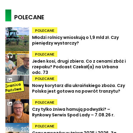
POLECANE
POLECANE
Młodzi rolnicy wnioskują o 1,9 mld zł. Czy
pieniędzy wystarczy?
POLECANE
Jeden kosi, drugi zbiera. Co z cenami zbóż i
rzepaku? Podcast Czekał(a) na Urbana
odc. 73
POLECANE
Nowy korytarz dla ukraińskiego zboża. Czy
Polska jest gotowa na powrót tranzytu?
POLECANE
Czy tylko żniwa hamują podwyżki? –
Rynkowy Serwis Spod Lady – 7.08.26 r.
POLECANE