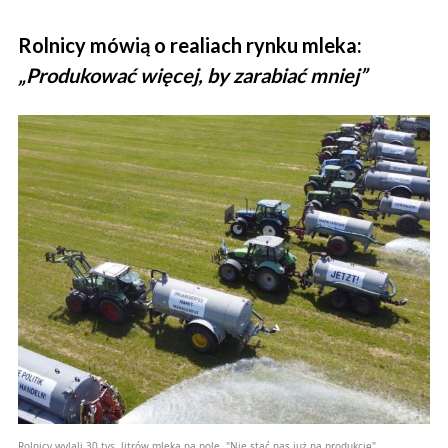
Rolnicy mówią o realiach rynku mleka:
„Produkować więcej, by zarabiać mniej”
Rolnicy wylali 30 tys. litrów mleka na pole. "Nie stać nas już na produkcję"