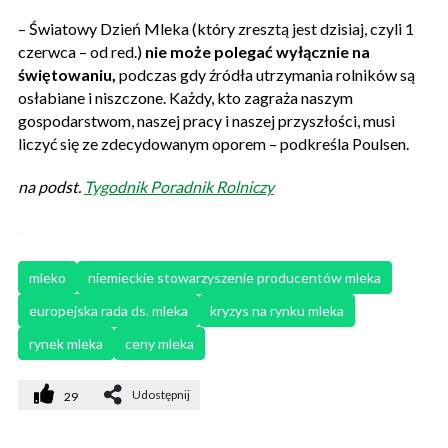
– Światowy Dzień Mleka (który zresztą jest dzisiaj, czyli 1
czerwca – od red.)
nie może polegać wyłącznie na
świętowaniu,
podczas gdy źródła utrzymania rolników są
osłabiane i niszczone. Każdy, kto zagraża naszym
gospodarstwom, naszej pracy i naszej przyszłości, musi
liczyć się ze zdecydowanym oporem – podkreśla Poulsen.
na podst.
Tygodnik Poradnik Rolniczy
mleko
niemieckie stowarzyszenie producentów mleka
europejska rada ds. mleka
kryzys na rynku mleka
rynek mleka
ceny mleka
Udostępnij
29